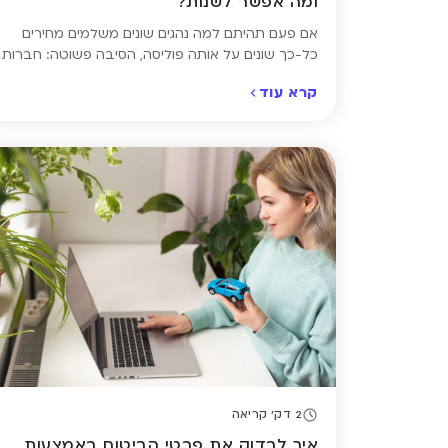
ומה אפשר לשנות?
אם פעם תהיתם למה נהגים שונים משלמים מחירים
כל-כך שונים על אותה פוליסה, הסיבה פשוטה: חברות
הביטוח מדרגות כל נהג לפי רמת הסיכון שהוא מייצג
קרא עוד
בעיניהן. הדירוג הזה מבוסס על שילוב של ניסיון,
היסטוריית תביעות, סוג הרכב, אזור מגורים ועוד שורה
של פרמטרים – חלקם קבועים, וחלקם בהחלט ניתן
לשינוי. כדי להבין אם אתם משלמים […]
2 דק' קריאה
איך לבדוק את פרטי הביטוח באמצעות