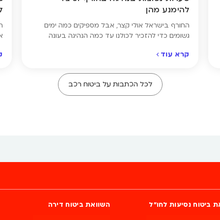
להימנע מהן
ל
החורף בישראל אולי קצר, אבל מספיקים כמה ימים
ר
גשומים כדי להזכיר לכולנו עד כמה הנהיגה בעונה
א
הקרה עלולה להיות מסוכנת. כבישים חלקים, ראות
ל
קרא עוד
ק
מוגבלת ותגובות איטיות של רכבים ונהגים – כל אלה
ב
מגבירים את הסיכון לתאונות. לקראת העונה הרטובה,
ש
ריכזנו עבורכם את הטעויות הנפוצות ביותר שנהגים
ט
לכל הכתבות על ביטוח רכב
עושים בכביש, איך להימנע מהן – ולמה זו בדיוק […]
ר
ת ביטוח נסיעות לחו״ל
השוואת ביטוח דירה