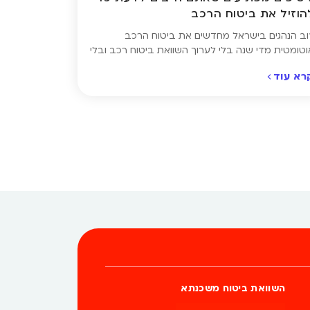
הוזיל את ביטוח הרכב
וב הנהגים בישראל מחדשים את ביטוח הרכב
וטומטית מדי שנה בלי לערוך השוואת ביטוח רכב ובלי
בדוק אם המחיר שאתם משלמים באמת הוגן. והאמת?
רא עוד
רוב המקרים הוא לא. אבל חיסכון של מאות ואף אלפי
קלים בשנה אפשרי, והוא לא דורש ויתור על כיסוי או
ריקים מסובכים – רק הבנה של כמה נקודות חשובות.
יכזנו עבורכם […]
השוואת ביטוח משכנתא