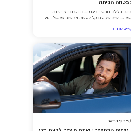
בטחה הביתה
היגה בלילה דורשת ריכוז גבוה וערנות מתמדת.
שהכבישים שקטים קל לטעות ולחשוב שהכול רגוע
בטוח – אבל דווקא אז מתגברים גורמי הסיכון: העייפות
רא עוד
מאטה את זמן התגובה, הסנוור מפנסי רכבים אחרים
מצמצם את הראייה. כדי לשמור על עצמכם ועל
נוסעים האחרים, חשוב להקפיד על כמה כללים
שוטים שיכולים להציל חיים – ולוודא שביצעתם
שוואת ביטוח […]
2 דק' קריאה
5 טיפים מפתיעים שאתם חייבים לדעת כדי