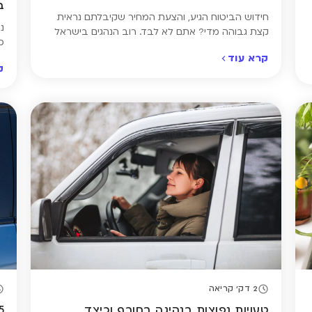
ב
חידוש הביטוח הגיע, והצעת המחיר שקיבלתם נראית
נ
קצת גבוהה מדי? אתם לא לבד. רוב הנהגים בישראל
כ
לא באמת יודעים כמה אמור לעלות ביטוח רכב –
ו
קרא עוד
ופשוט ממשיכים עם אותה פוליסה שנה אחרי שנה, בלי
ק
ש
לבדוק אם המחיר הוגן. בפועל, שני נהגים עם רכב זהה
ש
יכולים לשלם מאות שקלים יותר או פחות – לא רק בגלל
ה
[…]
פ
ה
2 דק' קריאה
טעויות נפוצות בנהיגה בחורף וכיצד