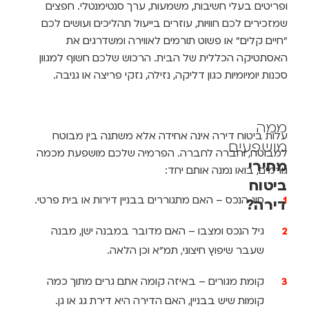
ופריטים בעלי חשיבות, משמעות, ערך סנטימנטלי. חפצים
שמזכירים לכם חוויות, עוזרים בייעול תהליכים ועושים לכם
"חיים קלים" או פשוט תורמים לאווירה ומשדרגים את
האסתטיקה הכללית של הבית. הרכוש שלכם חשוף למגוון
סכנות יומיומיות כגון דליקה, נזילה, נזקי פריצה או גניבה.
ממה
עלות ביטוח דירה אינה אחידה אלא משתנה בין מבוטח
מושפעים
למבוטח, וחברה לחברה. הפרמיה שלכם מושפעת מכמה
מחירי
גורמים, בואו נמנה אותם יחד:
ביטוח
סוג הנכס – האם מתגוררים בבניין דירות או בית פרטי.
דירה?
גיל הנכס ומצבו – האם מדובר במבנה ישן, מבנה
שעבר שיפוץ חיצוני, תמ"א וכן הלאה.
קומת מגורים – באיזה קומה אתם גרים מתוך כמה
קומות שיש בבניין, האם הדירה היא דירת גג או גן.