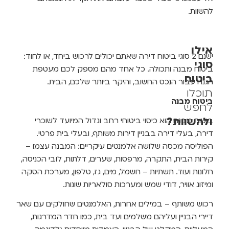
להשוות.
אילו
ישנם 2 סוגי ביטוח דירה שאתם יכולים לרכוש ביחד, או לחוד:
סוגי
ביטוח מבנה ותכולה. כל אחד מהם מספק לכם מעטפת
ביטוח
הגנה עבור הנכס החשוב, והיקר ביותר שלכם, הבית.
תוכלו
ביטוח מבנה
לחפש
ולהשוות?
ביטוח מבנה הוא כיסוי ביטוחי רחב וגדול המיועד לשוכרי
דירה, בעלי דירה בבניין דירות משותף, ובעלי בית פרטי.
הפוליסה מכסה שלושה אלמנטים עיקריים: המבנה עצמו –
קירות הבית, התקרה, מרפסות, שערים, דלתות, לובי הכניסה,
חלונות ועוד. תשתיות – חשמל, מים, גז, טלפון, מערכת הסקה
ומיזוג אוויר, דודי שמש ומערכות סולאריות שונות.
רכוש משותף – במילים אחרות, האלמנטים שחולקים עם שאר
דיירי הבניין ועליהם משלמים ועד בית, כמו חדר המדרגות,