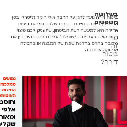
בשלושה
ביטוח דירה נועד להגן על הדבר אולי היקר (ליטרלי בפן
משפטים
הכלכלי) ביותר בחייכם – הבית שלכם.
פוליסת ביטוח
-
הדירה היא למעשה רשת הביטחון, שתעניק לכם פיצוי
כספי הולם בעת צרה "שנפלה" עליכם ביום בהיר, בין אם
מה
מדובר בהרס בדרגות שונות של המבנה או בתכולה
זה
שניזוקה או נגנבה.
ביטוח
דירה?
נמנעים
ממלכודת
החידוש
האוטומטי
וחוסכים
אלפי
ומאות
שקלים