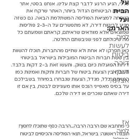
על
כללי, הגיע הרגע לדבר קצת עלינו. אנחנו בסטי, אתר
הבית
השוואות הביטוחים הגדול ביותר, האתר שרקח את
הנוסחה למציאת הפוליסה המשתלמת הבאה. גם כשזה
ועל
מגיע לביטוח דירה, לא מתפשרים על ה-2-3 פוליסות
הארנק:
שמוצאים אלא מוודאים שראיתם, קראתם ושמעתם כל
למה
מה שיכולתם לפני שגיבשתם החלטה.
לעשות
כאן תסרקו לא אחת ולא שתיים מהחברות, תוכלו להשוות
ביטוח
בין ששת חברות הביטוח המובילות בישראל בביטוחי
דירה
דירות הפועלות כיום בשוק. ותעשו זאת ב-2 דקות בלבד.
דווקא
תעברו בין הצעות ביטוח של חברות ותיקות ואמינות כמו
אצלנו?
הפניקס, כלל, מגדל, הצעות שנבחרו במיוחד בשבילכם
על בסיס מאפייני הנכס אותו מעוניינים לבטח, בין אם זו
דירה שאתם שוכרים או דירה שלכם.
אז
כי מתחבא שם הרבה הרבה…הרבה כסף שתוכלו לחסוך!
למה
תובנה ראשונה: בישראל, תנאי הפוליסה והכיסויים לביטוח