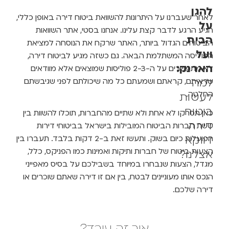
להגן
לאחר שעברנו על היתרונות להשוואת ביטוח דירה באופן כללי,
על
הגיע הרגע לדבר קצת עלינו. אנחנו בסטי, אתר השוואות
הבית
הביטוחים הגדול ביותר, האתר שרקח את הנוסחה למציאת
ועל
הפוליסה המשתלמת הבאה. גם כשזה מגיע לביטוח דירה,
הארנק:
לא מתפשרים על ה-2-3 פוליסות שמוצאים אלא מוודאים
למה
שראיתם, קראתם ושמעתם כל מה שיכולתם לפני שגיבשתם
החלטה.
לעשות
ביטוח
כאן תסרקו לא אחת ולא שתיים מהחברות, תוכלו להשוות בין
דירה
ששת חברות הביטוח המובילות בישראל בביטוחי דירות
דווקא
הפועלות כיום בשוק. ותעשו זאת ב-2 דקות בלבד. תעברו בין
הצעות ביטוח של חברות ותיקות ואמינות כמו הפניקס, כלל,
אצלנו?
מגדל, הצעות שנבחרו במיוחד בשבילכם על בסיס מאפייני
הנכס אותו מעוניינים לבטח, בין אם זו דירה שאתם שוכרים או
דירה שלכם.
איך זה עובד?