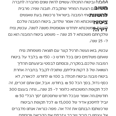
בכלל
המבנה וביטוח התכולה עשויים להיות שונים מחברה לחברה
חשוב
וברור שגם הצעת המחיר שתקבלו. תובנה שניה: מרבית
להשוות
פוליסות ביטוחי המבנה בישראל נרכשות בעת שאנשים
ביטוח
לוקחים משכנתא וזה אומר שלרוב, ביטוח המבנה שלכם
לטובת המשכנתא יתחדש אוטומטית משנה לשנה. עכשיו, נניח
דירה?
שלקחתם משכנתא ל 25 שנה – משמע ביטוח המבנה הוא גם
ל- 25 שנה.
עכשיו, בואו נעשה תרגיל קצר עם תוצאה משמחת: נניח
שאתם משלמים כיום בכל חודש כ- 150 ₪ בלבד על ביטוח
המבנה שלכם.במקרה, נכנסתם לבסטי וביצעתם תהליך
השוואה של 3 דקות וגיליתם, שתוכלו לקבל בחברה אחרת
ביטוח מבנה וביטוח תכולה ב 100 ₪ לחודש. לכאורה, לא
כסף גדול, בסך הכל 50 ₪ בחודש. אבל, אם אתם זוכרים, זה
לכל תקופת המשכנתא כלומר ל- 25 שנה….שזה בעצם 300
חודשים.וזה אומר שבכל חודש שחסכתם "סך הכל" 50 ₪
יוביל לחיסכון אדיר של 15,000 ₪ לכל תקופת הביטוח
שרכשתם! הבנתם את זה? אה. מפה כנראה אנחנו מדברים
אל עצמנו כי סביר שכבר עזבתם את הקריאה ונכנסתם