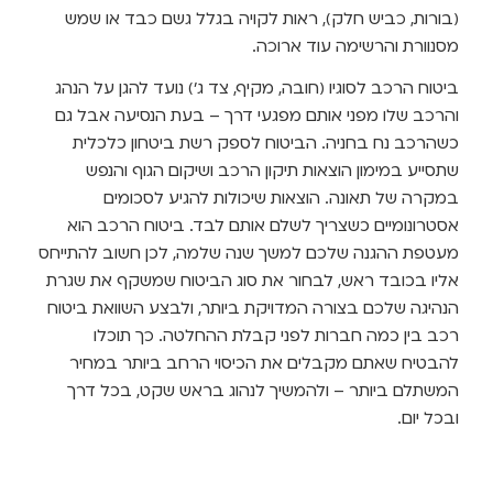
בורות, כביש חלק), ראות לקויה בגלל גשם כבד או שמש
סנוורת והרשימה עוד ארוכה.
יטוח הרכב לסוגיו (חובה, מקיף, צד ג') נועד להגן על הנהג
הרכב שלו מפני אותם מפגעי דרך – בעת הנסיעה אבל גם
שהרכב נח בחניה. הביטוח לספק רשת ביטחון כלכלית
תסייע במימון הוצאות תיקון הרכב ושיקום הגוף והנפש
מקרה של תאונה. הוצאות שיכולות להגיע לסכומים
סטרונומיים כשצריך לשלם אותם לבד. ביטוח הרכב הוא
עטפת ההגנה שלכם למשך שנה שלמה, לכן חשוב להתייחס
ליו בכובד ראש, לבחור את סוג הביטוח שמשקף את שגרת
נהיגה שלכם בצורה המדויקת ביותר, ולבצע השוואת ביטוח
כב בין כמה חברות לפני קבלת ההחלטה. כך תוכלו
הבטיח שאתם מקבלים את הכיסוי הרחב ביותר במחיר
משתלם ביותר – ולהמשיך לנהוג בראש שקט, בכל דרך
בכל יום.