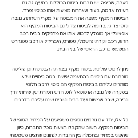
ערה, שריפה. יש חברות ביטוח הכוללות בסעיף זה גם
עידת אדמה, בעוד שאחרות מציעות אותו ככיסוי נפרד.
ביטוח המקיף מפצה את המבוטח על מקרי השחתה, גניבה
נזקי צד ג'. בדומה לביטוח צד ג' גם הביטוח המקיף הוא
ופציונלי אך מומלץ לרכוש אותו אם מחזיקים בבית רכב
דש, רכב יוקרתי (חשמלי, ספורט, היברידי) או רכב סטנדרטי
משמש כרכב הראשי של בני הבית.
יתן לרכוש פוליסת ביטוח מקיף בצורתה הבסיסית וכן פוליסה
ורחבת עם כיסויים בהתאמה אישית. כמה כיסויים שלא
וותרים עליהם בביטוח המקיף הם כיסוי לרכב חלופי
מקרה של גניבה או טוטאל לוס, חדש תמורת ישן, שירותי דרך
גרירה, שבר שמשות ועוד רבים וטובים שיגנו עליכם בדרכים.
ל אלו, יחד עם גורמים נוספים משפיעים על המחיר הסופי של
ביטוח המקיף. חשוב שתקבלו הצעות מכל החברות, כיוון
השוני במחיר ובתכולה בין החברות לנתונים שתציגו משמעותי