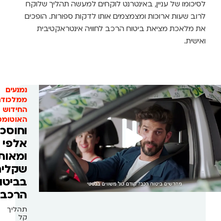
סיכומו של עניין, באינטרנט לוקחים למעשה תהליך שלוקח
רוב שעות ארוכות ומצמצמים אותו לדקות ספורות. הופכים
ת מלאכת מציאת ביטוח הרכב לחוויה אינטראקטיבית
אישית.
נמנעים
ממלכודת
החידוש
האוטומטי
וחוסכים
אלפי
ומאות
שקלים
בביטוח
הרכב
תהליך
קל