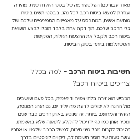
אוד עבורכם! הפלטפורמה של בסטי היא חדשנית, מהירה
עוזרת למצוא ביטוח רכב לכל נהג. בבסטי תשיגו ביטוח
ותאם אישית, המתבסס על מאפיינים הספציפיים שלכם ושל
לי הרכב שלכם. תוך דקה אחת בלבד תוכלו לבצע השוואת
יטוח רכב ולקבל את ההצעות הזולות, המקיפות
המשתלמות ביותר בשוק הביטוח.
שיבות ביטוח הרכב
-
למה בכלל
ריכים ביטוח רכב?
כביש הוא זירה בלתי צפויה ודינאמית, בכל פעם שיושבים
ול ההגה לא יכולים לדעת מה יוליד יום. גם הנהג המנוסה,
זהיר והמחושב ביותר, זה שנוסע באותן דרכים כבר שנים
מכיר אותן כמו כף ידו יכול להיקלע לתאונה שלא באשמתו.
ה יכול לקרות מכל מיני סיבות, למשל הרכב שלפניו או אחריו
שה טעות של חוסר תשומת לב, ליקויים לוגיסטיים בדרך