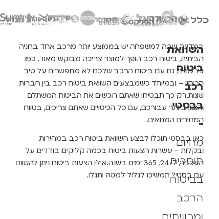
מדינה שבה למשפחה יש בממוצע יותר מרכב אחד בחניה
שוואת
ביתית, ביטוח רכב הופך למוצר צריכה מבוקש מאוד. כמו
יטוח
ל מוצר, גם עם ביטוח הרכב שלכם לא מתפשרים על טיב
כיסוי – ובמיוחד כשמבצעים השוואת ביטוח רכב בין חברות
כב
ונות.
רק כך תבטיחו שאתם רוכשים את הביטוח המשתלם
בסטי
הנכון ביותר עבורכם, עם כל הכיסויים שאתם צריכים, בטווח
מחירים המתאים.
אן בבסטי תוכלו לבצע השוואת ביטוח רכב במהירות
היום
בקלות – עשרות הצעות ביטוח בכמה קליקים בודדים על
וסכים
עכבר, 24/7, 365 ימים בשנה.
אילו הצעות ביטוח ניתן להשוות
ם בסטי? תמשיכו לגלול למטה ותגלו.
ביטוח
רכב
מרוויחים