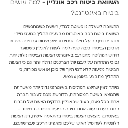
שוואת ביטוח רכב אונליין
-
למה עושים
יטוח באינטרנט?
תשובה לשאלה זו פשוטה למדי, ראשית כשמחפשים
שוואת ביטוח רכב באינטרנט מבצעים תהליך כמעט מיידי
חוסכים זמן רב על מילוי טפסים וביצוע שיחות עם נציג השירות
ו סוכן הביטוח. סיבה שניה למה לפנות לאונליין כשמועד
ידוש הפוליסה מתקרב: באינטרנט הצעות הביטוח זולות יותר,
ם כי התחרות על ליבם של הצרכנים גדולה יותר וגם כי הצעות
ביטוח מגיעות ללא דמי תיווך של סוכן או איש מכירות, כי
תהליך מתבצע באופן עצמאי.
יותר לציין שהיצע הפוליסות באינטרנט גדול יותר מאשר זה
תמצאו בשיטה המסורתית, הדורשת מכם לעבור חברה
חת בכל פעם, בעוד שבאונליין בודקים הצעות של חברות
בות בעת ובעונה אחת. סיבה רביעית וחשובה במיוחד –
אינטרנט מוצאים הצעות ביטוח בהתאמה אישית, רק הצעות
לוונטיות לפרופיל האישי שלכם ומאפייני הרכב שברשותכם.