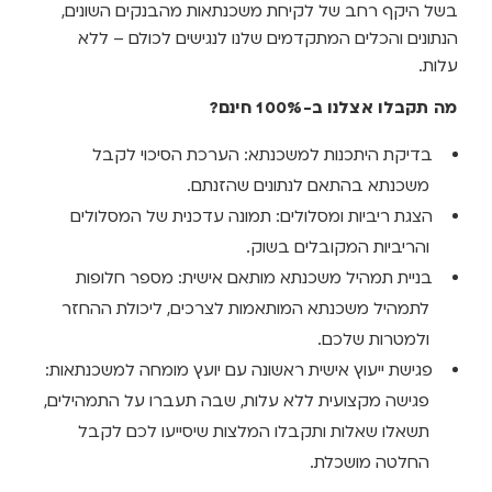
תשאלו שאלות ותקבלו המלצות שיסייעו לכם לקבל
החלטה מושכלת.
אז על מה כן משלמים?
רק אם תחליטו שאתם רוצים שנמשיך אתכם גם לשלב הבא
כשתרצו לקחת את המשכנתא.
יועצי המשכנתאות ינהלו
עבורכם את כל התהליך הבירוקרטי מול הבנקים – החל
מהכנת התיק, דרך ניהול המשא ומתן, ועד לקבלת ההצעה
הסופית והחתימה על המשכנתא.
על השירות המקצועי הזה
יגבה תשלום
הוגן, שקוף ותחרותי
.
כך אתם יכולים לקבל את
המידע, התמהילים והייעוץ הראשוני בחינם, ורק לאחר מכן
להחליט האם להמשיך לליווי מלא.
הבחירה תמיד נשארת
בידיים שלכם
.
בואו נתחיל לבנות את המשכנתא
שמתאימה לכם.