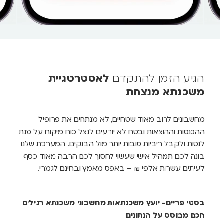
בסטי פריים- יועץ משכנתאות
מחשבוני משכנתא רגילים
חכם מבוסס על הנתונים
הערכה כללית ולא
שהזנתם
פרסונלית
תמהילים מותאמים אישית
תמהיל גנרי
ניתוח הכנסות והוצאות, ניתוח
בלי כוח מיקוח לנסות
רמת סיכון להחזר חודשי אל
ולקבל ריביות טובות יותר
מול חיסכון
מהבנקים
כוח מיקוח מול הבנקים
לא מתחשבים בכם או
בניית תמהיל המשכנתא
בצרכים שלכם
חינם
ב-Bestie Prime החלטנו לשנות את חוקי
המשחק. הפכנו את כל הידע המקצועי
לנגיש, ברור, וחינמי לגמרי.