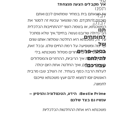
עכשיו גם בצד שלכם
משכנתא היא אחת ההחלטות הכלכליות
המשמעותיות ביותר שתקבלו בחייכם. לכן חשוב
לקבל אותה עם מי שיעמוד לצידכם עם ידע
ומידע, כלים חכמים וליווי מקצועי.
Bestie Prime
פיתחה מודל היברידי המשלב בין טכנולוגיה
מתקדמת לבין ניסיון מקצועי שנצבר לאורך שנים
של יועצי משכנתא מומחים. התהליך מתחיל
במערכת דיגיטלית ראשונה מסוגה, המסייעת ללא
עלות לנתח את הנתונים שלכם ולהציג חלופות
מותאמות ומשתלמות עבורכם לתמהיל משכנתא,
וממשיך בפגישת ייעוץ ראשונית עם יועץ
משכנתאות מומחה ללא עלות, היעוץ הראשוני
נועד לדייק את הצרכים שלכם ולהסביר את
המשמעויות של כל חלופה.
אם תבחרו להמשיך
לליווי מלא, יועצי המשכנתאות ילוו אתכם לאורך
התהליך, ינהלו עבורכם את המשא ומתן מול