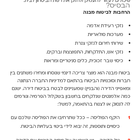
שיכולים לעזור להעמיק ולחזק את רשת הביטחון לבית:
הבסיס?
הרחבות לביטוח מבנה
נזקי רעידת אדמה
מערכות סולאריות
שירותי חירום לנזקי צנרת
נזקי אש, התלקחות, התפוצצות וברקים.
כיסוי שבר זכוכית, כלים סניטריים ומראות
ביטוח מבנה הוא מוצר צריכה דינמי שנוסחו ומחירו משתנים בין
חברות וסוכנויות הביטוח בהתאם למדיניות החברה הנתונה
ומאפייני הדירה (והבניין) שמעניינים לבטח בביטוח דירה. ישנם
כמה אלמנטים שנלקחים בחשבון בשקלול הפרמיה וגורמים
לה לנסוק או לצנוח בהתאמה, למשל:
היקף הפוליסה – ככל שתרחיבו את הפוליסה שלכם עם
כיסויים ותוספות, זה יבוא לידי ביטוי בעלויות הביטוח.