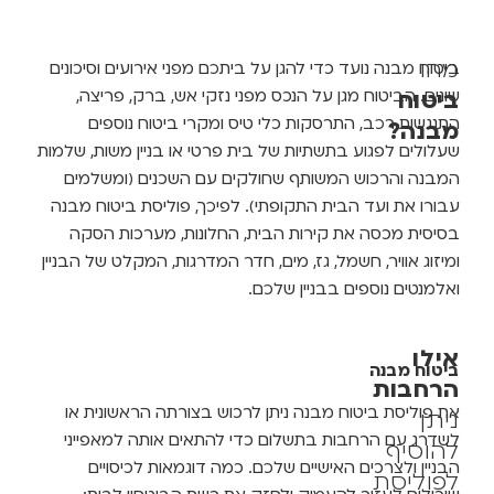
מהו
ביטוח מבנה נועד כדי להגן על ביתכם מפני אירועים וסיכונים
ביטוח
שונים. הביטוח מגן על הנכס מפני נזקי אש, ברק, פריצה,
התנגשות רכב, התרסקות כלי טיס ומקרי ביטוח נוספים
מבנה?
שעלולים לפגוע בתשתיות של בית פרטי או בניין משות, שלמות
המבנה והרכוש המשותף שחולקים עם השכנים (ומשלמים
עבורו את ועד הבית התקופתי).
לפיכך, פוליסת ביטוח מבנה
בסיסית מכסה את קירות הבית, החלונות, מערכות הסקה
ומיזוג אוויר, חשמל, גז, מים, חדר המדרגות, המקלט של הבניין
ואלמנטים נוספים בבניין שלכם.
אילו
ביטוח מבנה
הרחבות
את פוליסת ביטוח מבנה ניתן לרכוש בצורתה הראשונית או
ניתן
לשדרג עם הרחבות בתשלום כדי להתאים אותה למאפייני
להוסיף
הבניין ולצרכים האישיים שלכם. כמה דוגמאות לכיסויים
לפוליסת