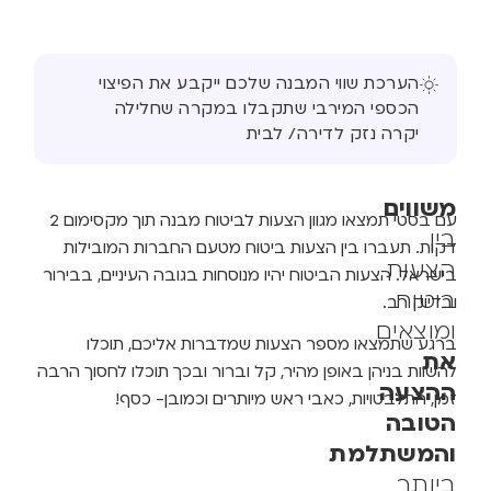
הערכת שווי המבנה שלכם ייקבע את הפיצוי
הכספי המירבי שתקבלו במקרה שחלילה
יקרה נזק לדירה/ לבית
משווים
עם בסטי תמצאו מגוון הצעות לביטוח מבנה תוך מקסימום 2
בין
דקות. תעברו בין הצעות ביטוח מטעם החברות המובילות
הצעות
בישראל. הצעות הביטוח יהיו מנוסחות בגובה העיניים, בבירור
ביטוח
ובדיוק רב.
ומוצאים
ברגע שתמצאו מספר הצעות שמדברות אליכם, תוכלו
את
להשוות בניהן באופן מהיר, קל וברור ובכך תוכלו לחסוך הרבה
ההצעה
זמן, התלבטויות, כאבי ראש מיותרים וכמובן- כסף!
הטובה
והמשתלמת
ביותר