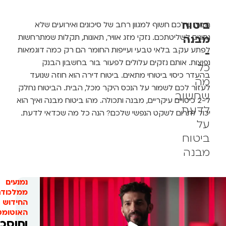
ביטוח
הבית שלכם חשוף למגוון רחב של סיכונים ואירועים שלא
מבנה
נתונים לשליטתכם. נזקי מזג אוויר, תאונות, תקלות שמתרחשות
לפתע עקב בלאי טבעי ועייפות החומר הם רק כמה דוגמאות
-
נפוצות. אותם נזקים עלולים לפעור בור בחשבון הבנק
כל
בהעדר כיסוי ביטוחי מתאים. ביטוח דירה הוא חוזה שנועד
מה
לעזור לכם לשמור על הנכס היקר מכל, הבית. הביטוח נחלק
שחשוב
ל-2 כיסויים עיקריים, מבנה ותכולה. מהו ביטוח מבנה ואיך הוא
לדעת
יכול לתרום לשקט הנפשי שלכם? הנה כל מה שכדאי לדעת.
על
ביטוח
מבנה
נמנעים
ממלכודת
החידוש
האוטומטי
וחוסכים