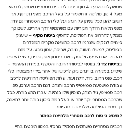
שמשקלם הוא עד 4 טון וביטוח לרכבים מסחריים שמשקלם הוא
מעל 4 טון. פוליסה זו תשמור על בעל הרכב מפני נזקי גוף, אך
חשוב להגן ככל שניתן על הנהג ועל כלי הרכב המסחרי גם יחד,
מפני תלאות הדרך ותקריות עם משתמשי דרך אחרים. לשם כך
מומלץ להרחיב את הפוליסה, להוסיף
ביטוח מקיף
– שיעניק
פיצויים לנזקים שנגרמו לרכב כתוצאה מקרים המוגדרים
בפוליסה, למשל: תאונה, גניבה, שריפה, אסון טבע. על מנת
להרחיב את היריעה ולספק רשת ביטחון אפקטיבית, רצוי להצטייד
ב
ביטוח צד ג'
, בנוסף לביטוחי החובה והמקיף במידת האפשר –
שיסייע במקרה בו ייגרם נזק לרכושו של אחר בידי המבוטח: כלי
רכב, פנס רחוב, גדר, דלת ועוד. עלות הפוליסה החודשית לרכב
עבודה מושפעת ממאפייני הרכב והנהג: דגם הרכב וערכו, סוג
רכב ספציפי, גיל הנהג, הניסיון שלו בנהיגה, עברו התעבורתי. ככל
שהרכב המסחרי יקר יותר או בעל רמת סיכון גבוהה יותר לתאונה,
כך מחיר הפוליסה שלו יהיה גבוה יותר.
למצוא ביטוח לרכב מסחרי בלחיצת כפתור
רכבים מסחריים משחקים תפקיד מרכזי במגוון היבטים בחיי