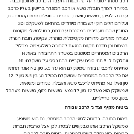
רכב מסחרי מוגדר על פי תקנות התעבורה כרכב שתוכנן ונבנה
למצוא ביטוח לרכב מסחרי בלחיצת כפתור
במיוחד לצורך הובלת משא או רכב המוגדר ברישיון בעליו כרכב
עבודה. לפיכך, משאיות, וואנים, טנדרים – נופלים תחת קטגוריה זו,
ועליהם חלים חוקי תעבורה מיוחדים בהתאם למשקלם וסוג
הטובין שהם מעבירים במסגרת עבודתם, כמו למשל: מקומות
עצירה מותרים, מהירות מקסימלית מותרת, עקיפה, חובת חגורת
בטיחות וכן סדרת תקנות הנוגעת לסחורה כשלעצמה. מכלול
הרכבים המסחריים מסומנים במשרד התחבורה באות N
ונחלקים ל-3 תתי סוגים עיקריים בהתבסס על משקלם: N1
מתייחס לרכבי עבודה שמשקלם הוא עד 3.5 טון, N2 אוגד תחתיו
את כל הרכבים המסחריים שמשקלם הכולל נע בין 3.5 טון ל-12
טון ואילו N3 מתייחס לרכבי משא והובלה, טנדרים ומשאיות
שמשקלן הוא מעל 12 טון, לדוגמא: משאיות מנוף, משאיות מערבל
בטון, סמי טריילרים.
ביטוח מקיף וצד ג' לרכב עבודה
ביטוח החובה, בדומה לסוגי הרכב המסחרי, גם הוא מושפע
ממשקל הרכב אותו מבקשים לבטח, לכן אצל מרבית חברות
הביטוח, הוא נחלק לשתי קטגוריות: ביטוח חובה לרכבים