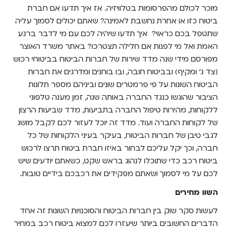
מוכר לכולם מהפרסומות בטלוויזיה. אז איך תדעו אם חברת
ביטוח כזו או אחרת נחשבת לאמינה? שאתם יכולים לסמוך עליה
שתטפל בכם כראוי? איך תדעו שיהיה לכם עם מי לדבר ברגע
האמת ואל מי לפנות אם חלילה תצטרכו? באתר משרד האוצר
מפורסם מידי שנה מדד שירות של חברות הביטוח בביטוחי רכוש
(צד ג' ומקיף) ובביטוח חובה, ובו בוחנים ומדרגים את חברות
הביטוח השונות על פי פרמטרים שונים וביניהם מספר תלונות
הציבור שהוגשו כנגד החברה באותה שנה, זמן מענה טלפוני
ללקוחות, מהירות טיפול החברה בתביעות, מדד שביעות הרצון
של לקוחות החברה ועוד. מדד זה יוכל לעזור לכם לקבל מושג
לגבי טיבן של חברות הביטוח, בעיקר בעיני הלקוחות של כל
חברה, וכך יקל עליכם לבחור באיזו חברת ביטוח תרצו לרכוש
ביטוח רכב כדי שתוכלו לנהוג בראש שקט, כשאתם יודעים שיש
לכם על מי לסמוך ושאתם מפקידים את רכבכם בידיים טובות.
השוו מחירים
לעשות סקר שוק בין חברות הביטוח והסוכנויות השונות זה אחד
הדברים החשובים ביותר שיעזרו לכם למצוא ביטוח רכב במחיר