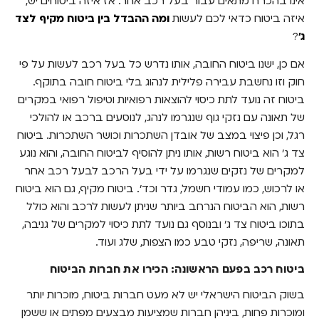
אינו בהכרח מתאים עבור בעל רכב אחר. אז איזה ביטוחים יש,
השוו מחירים
איזה ביטוח כדאי לכם לעשות
ומה ההבדל בין ביטוח מקיף לצד
ביטוח רכב בפעם הראשונה: שימו לב לאותיות
ג'
?
הקטנות
אם כן, ישנו ביטוח החובה, אותו נדרש כל בעל רכב לעשות על פי
איזה רכב מבטחים?
חוק וזו נחשבת עבירה פלילית לנהוג בלי ביטוח חובה בתוקף.
ביטוח זה נועד לתת כיסוי להוצאות רפואיות וטיפול רפואי במקרים
מגיע לכם לקבל את הצעת המחיר המשתלמת
של תאונה עם נזקי גוף שנגרמו לנהג, לנוסעים ברכב או להולכי
ביותר
רגל, וכן פיצוי במצב של אובדן השתכרות וכושר השתכרות. ביטוח
צד ג' הוא ביטוח רשות, אותו ניתן להוסיף לביטוח החובה, והוא נוגע
למקרים של נזקים שנגרמו על ידי בעל הרכב לבעל רכב אחר
או לרכוש, כמו עמודי חשמל, גדר וכד'. ביטוח מקיף, גם הוא ביטוח
רשות, הוא הביטוח הנרחב ביותר שניתן לעשות לרכב והוא כולל
בתוכו ביטוח צד ג' ובנוסף גם נועד לתת כיסוי למקרים של גניבה,
תאונה, שריפה, נזקי טבע כמו הצפות, שלג ועוד.
ביטוח רכב בפעם הראשונה: הכירו את חברות הביטוח
בשוק הביטוח הישראלי יש לא מעט חברות ביטוח, מוכרות יותר
ומוכרות פחות, ביניהן חברות שמציעות מבצעים מפתים או ששמן