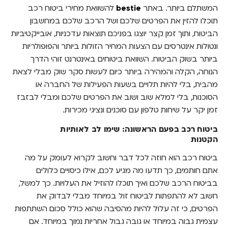
המשתלם ביותר. באתר
bestie
להשוואת מחירי ביטוח רכב
תוכלו להזין את הפרטים שלכם ושל הרכב שלכם במחשבון
הביטוח, ותוך זמן קצר יוצגו בפניכם תוצאות עדכניות, אובייקטיביות
ונטולות אינטרסים עם הצעות המחיר הזולות ביותר והפופולריות
ביותר בשוק הביטוח. השוואת ביטוחים באינטרנט זוהי הדרך
הנוחה, הקלה והמהירה ביותר כיום לעשות סקר שוק מבלי לצאת
מהבית, בלי להיות תלויים בשעות הפעילות של החברה או
הסוכנות, בלי למלא שוב ושוב את הפרטים שלכם ומבלי לבזבז
זמן יקר על שיחות טלפון עם סוכנים ונציגי מכירות.
ביטוח רכב בפעם הראשונה: שימו לב לאותיות
הקטנות
ביטוח רכב הוא חוזה לכל דבר וחשוב לקרוא לעומק על מה
אתם חותמים, כך תדעו מה מגיע לכם, אילו כיסויים כלולים
בביטוח הרכב שלכם ואיך תוכלו להוזיל את העלויות. כך למשל,
חשוב לא להתפתות לביטוח זול במיוחד מבלי לבדוק את
הפרטים, כי זה עלול להיות מהסיבה שהוא כולל סכום השתתפות
עצמית גבוה במיוחד או גובה גבול אחריות נמוך במיוחד. אם