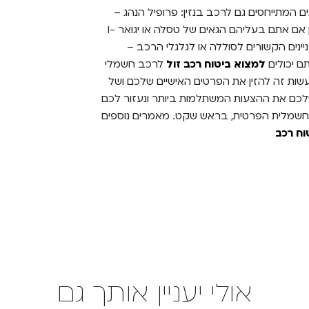
המתייחסים גם לרכב בנזין: פרופיל הנהג –
הוותק שלו בנהיגה, גילו ועברו התעבורתי, שווי הרכב. לכן אם אתם בעליהם הגאים של טסלה או יגואר I-
עניינים הקשורים לסוללה או לגלגלי הרכב –
תם יכולים
למצוא ביטוח רכב זול
לרכב חשמלי
עשות זה להזין את הפרטים האישיים שלכם ושל
ילכם את ההצעות המשתלמות ביותר ונעזור לכם
החשמלית הפרטית, בראש שקט. מאמרים נוספים
וח רכב
אולי יעניין אותך גם