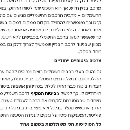
לליטר דלק לבין עלות טעינת סוללה לרכב במלואה – הוא
מרכב בנזין חדש, אך הוא חסכוני יותר לטווח הרחוק. בנ
ק"מ וכך מאפשרים להתנייד בקלות ממקום למקום בשגר
אחד לאחר בה לא גדולים כמו באירופה או אמריקה של
כך שאפשר לנהוג ברכב החשמלי בכבישים ללא חשש. גם
מכיוון שבניגוד לרכב הבנזין שממשיך לצרוך דלק גם ב
זוחל בפקק.
צרכים ביטוחיים ייחודיים
גם נהגים בעלי רכבים חשמליים רוצים וצריכים לבטח את
ההולכת וגוברת של דגמים חשמליים מבית טסלה, אאודי, 
חברות ביטוח כבר החלו לכלול במדיניותן אופציות ביט
הייחודיים לו. כך למשל ב
ביטוח המקיף
לרכב חשמלי, מרב
מיוחדים שבמסגרתם לוקחים את הרכב לעמדת טעינה 
הדרך או כשיש פנצ'ר בגלגל ולא מצוי ברכב גלגל רזרבי,
פוליסות המעניקות כיסוי על נזקים לעמדת הטעינה החשמ
כל הפוליסות הכי משתלמות במקום אחד