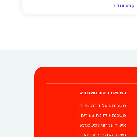
המחיר שאתם משלמים באמת הוגן. והאמת? ברוב המקרים
קרא עוד
הוא לא. אבל חיסכון של מאות ואף אלפי שקלים בשנה
אפשרי, והוא לא דורש ויתור על כיסוי או טריקים מסובכים –
רק הבנה של כמה נקודות חשובות. ריכזנו עבורכם […]
השוואת ביטוח משכנתא
משכנתא על דירה שנייה
משכנתא לזוגות צעירים
אישור עקרוני למשכנתא
חישוב החזר משכנתא