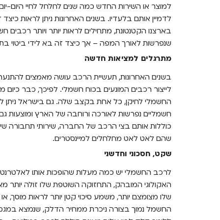
למוצר או השירות החדש כמה שנים לחלחל לחיי היום-יום ה
לדמיין אותם בלעדיו. בשנים האחרונות ניתן לראות כיצ
בארצנו הקטנטונת, מתחילים לראות יותר ויותר רכבים ח
שנפרשות לאורך המפה – אך כיצד זה בא לידי ביטוי בת
מתרגלים למציאות חדשה
בשנים האחרונות, תעשיית הרכב עושה מאמצים להתנער מש
לייצור רכבים המונעים בכוח חשמלי. לפיכך, כבר כיום
החשמלי לחיקן, כל אחת בקצב שלה. גם בישראל ניתן לרא
חשמליים נפרשות לאורכה ורוחבה של הארץ ומוצעות גם 
כוללות אותם בצי הרכב של החברה, שירותי תחבורה שיתו
שהם לאט לאט מחלחלים למיינסטרים.
שקט, חסכוני וחדשני
לרכב החשמלי יש כמה מעלות שהופכות אותו לאלטרנטי
האקולוגי המובהק, התחזוקה השוטפת שלו זולה יותר מ
שלו מצומצם יותר, משמע סיכוי קטן יותר לראות מוסך, או 
החשמל נמוך בצורה ניכרת ממחיר הדלק, שנמצא במגמ