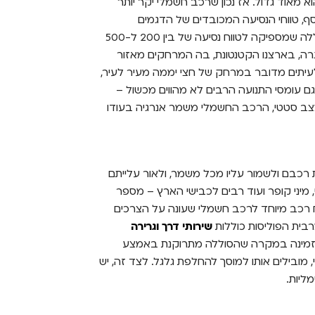
 מאוד גדול. אז נכון שרכב חשמלי יקר יותר
וסף, טווחי הנסיעה המכובדים של הדגמים
החשמליים – מרבית הרכבים החשמליים מגיעים עם סוללה שמספיקה לטווח נסיעה של בין 200 ל-500
ה, בארצנו הקטנטונת, בה המרחקים מאזור
עיתים מדובר במרחק של חצי יממה מעיר לעיר,
 עומסי התנועה הרבים לא מהווים מכשול –
מצב סטטי, הרכב החשמלי משמר אנרגיה בעודו
 רכבם ולשמור עליו מכל משמר, ולאור עלייתם
מיני קופר ועוד רבים לכבישי הארץ – מספר
וח רכב מיוחד לרכב חשמלי שעונה על הצרכים
ית הפוליסות כוללות
שירותי דרך וגרירה
זמינה במקרה שהסוללה מתרוקנת באמצע
 מובילים אותו למוסך להחלפת גלגל. לצד זה, יש
ליות.