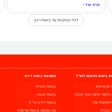
להיות מסוכנת. כבישים חלקים, ראות מוגבלת ותגובות איטיות
קרא עוד
של רכבים ונהגים – כל אלה מגבירים את הסיכון לתאונות.
לקראת העונה הרטובה, ריכזנו עבורכם את הטעויות
הנפוצות ביותר שנהגים עושים בכביש, איך להימנע מהן –
לכל הכתבות על
ביטוח רכב
ולמה זו בדיוק […]
ת ביטוח נסיעות לחו״ל
השוואת ביטוח דירה
 תכשיטים
ביטוח תכולה
 ביטול טיסה מכל סיבה
ביטוח מבנה
 חופשת סקי
ביטוח דירה צד ג'
 כבודה
מה מכסה ביטוח פריצה?