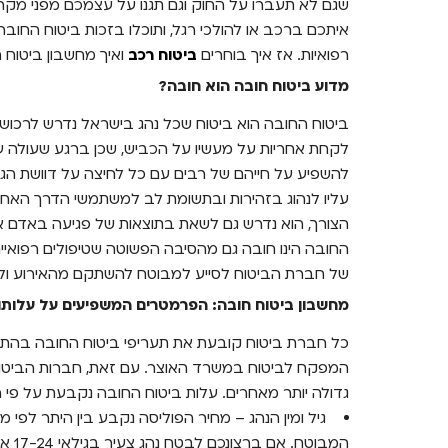
שגם לא תעברו על החוק וגם תגנו על עצמכם מפני מקרים
איתכם ברכב או להולכי רגל, ותוכלו בזכות ביטוח החובה 
רפואיות. אז איך בוחרים
ביטוח רכב
ואיך מחשבון ביטוח 
מדוע ביטוח חובה הוא חובה?
ביטוח החובה הוא ביטוח שכל נהג בישראל נדרש לרכוש ע
לקחת אחריות על מעשיו על הכביש, שכן ברגע שעולה על
להשפיע על חייהם של רבים עם כל לחיצה על דוושת הגז
עליו לנהוג בזהירות ובתשומת לב למשתמשי הדרך האחר
הצורך, הוא נדרש גם לשאת בתוצאות של פגיעה באדם 
החובה הינו חובה גם מהסיבה הפשוטה שטיפולים רפואיים ע
של חברת הביטוח לסייע למבוטח להשתקם מהאירוע ולקו
מחשבון ביטוח חובה: הפרמטרים המשפיעים על עלותו
כל חברת ביטוח קובעת את תעריפי ביטוח החובה בהת
המפקח לביטוח במשרד האוצר. עם זאת, חברות הביטוח 
גדולה יותר מאחרים. עלות ביטוח החובה נקבעת על פי 
גיל ומין הנהג – מחיר הפוליסה נקבע בין היתר לפי מ
המבוט