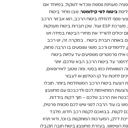
פציה מעניינת נוספת שכדאי לשקול, במיוחד אם
ליסת
ביטוח לפי קילומטר
, שבו מחיר ביטוח
י נוסף להוזלת ביטוח הרכב, הוא אבזור הרכב
במערכות בטיחות מתקדמות – מצלמת רוורס, מובילאיי, מערכת ESP ועוד. שכן חברות ביטוח מעניקות
 יכולים להוריד את מחירי הביטוח במידה ויש
ם באותה חברת ביטוח . במקרה זה, יש רכב
, ללימודים ורכב משני שנוסעים בו הרבה פחות,
 אילו פרמטרים משפיעים על עלויות ביטוח
ן להיסגר על ביטוח הרכב הבא שלכם. יותר
מה השוואתית כמו בסטי. ומה שטוב לאירופאים,
ם לחכות על קו הטלפון או לעבור
את הצעת ביטוח הרכב המשתלמת ביותר. תוכלו
 ההצעות המתאימות לכם ולרכבכם עם מחשבון
 לבטח את הרכב שלכם – תוך דקות בודדות.
מש בו עוד הרבה לפני שיש לכם מכונית פרטית,
כם לקנות. בבואכם לקנות רכב חדש, מלבד
ת דלק, המערכות המותקנות בו וכו', ודאי תהיו
ופת השימוש. בעזרת מחשבון ביטוח חובה תקבלו