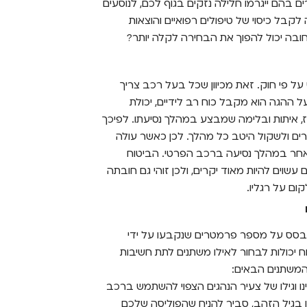
 בהם ייגרמו חלילה נזקים בגוף לכם, לנוסעים
לקבל כיסוי של טיפולים רפואיים והוצאות
חובה יכול להפוך את הבחירה לקלה יותר?
ל פי חוק. זאת מכיוון שכל בעל רכב צריך
 ההגה הוא מקבל כוח רב לידיים, יכולת
, איתות ובלימה שמבצע במהלך נסיעתו. לפיכך
ים ולשקול היטב כל מהלך. לכן כאשר עולה
אחר במהלך נסיעה ברכב הפרטי. הביטוח
שוים להיות מאוד יקרים, ולכן זוהי גם חובתה
ם על רגליו.
בסס על מספר פרמטרים שנקבעו על ידי
יכולות לבחור לאילו משתנים לתת חשיבות
המשתנים הבאים:
ינו וגילו של צעיר הנהגים הצפוי להשתמש ברכב
ח. אם ברצונכם לבטח נהג צעיר בגילאי 17-24 או בגיל הזהב, סביר להניח שהפוליסה שלכם