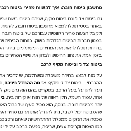
מחשבון ביטוח חובה: איך להשוות מחירי ביטוח רכב?
גם ביטוח צד ג’ וגם ביטוח מקיף, שניהם ביטוחי רשות שנ
באתר בסטי תוכלו למצוא מחשבון ביטוח חובה, לעשות 
ולקבל הצעות מחיר רלוונטיות עבורכם של ביטוח חובה + 
במגוון חברות הביטוח הגדולות בשוק. בנוחות הביתית של
בודדות תוכלו לראות את המחירים המשתלמים ביותר המ
בזמן אמת את נתוני החיפוש ולבחון את שינויי המחירים ב
ביטוח צד ג’ וביטוח מקיף לרכב
על מנת לבצע בחירה מושכלת ומשתלמת, יש להכיר את ס
ההכרחי – ביטוח צד ג' ומקיף. אז
מה ההבדל ביניהם
, ו
נועד להגן על בעל הרכב במקרים בהם הוא גרם נזק לצ
אחר, עמוד חשמל, חלון ראווה של חנות או קירות בית.
ביט
יותר מביטוח חובה. בנוסף, הוא מכיל סעיף של גבול האח
שהמבוטח יכול לקבל, ניתן להגדיל אותו אך גם מחיר ה
מכסה את הנזקים ממכלול ההתרחשויות שאתם ורכבכם על
כמו הצפות וקריסת עצים, שריפה, פגיעה ברכב על ידי ג