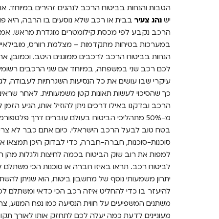
הטבות והנחות בביטוח הרכב לנהגים זהירים במיוחד. או
יש
נהג צעיר
בבית או רכב שלא נוסעים בו הרבה, היא פו
הרכב נקבע לפי מכסת קילומטרים מוגדרת מראש. אמצע
הנחות בביטוח הרכב לרכבים ממוגנים היטב. וכמובן, אתם
לכם רכב שני במשפחה, במיוחד אם שני הרכבים רשומי
עיקרי שבו עושים את כל הנסיעות השגרתיות לעבודה, לגן
כך שהסיכוי לעשות תאונות קטן משמעותית. לאחר שראינו
הרכב ובדקנו באילו דרכים ניתן להוזיל אותו, הגיע הזמ
מ-50% מתהליכי הביטוח בעולם עוברים דרך פלטפור
בטח טוב לבעל הרכב הישראלי. כיום אתם כבר לא צריכי
סוכנות-סוכנות, חברה-חברה, כדי לבדוק היכן תמצאו 
למפות את רוב שוק הביטוח בכמה לחיצות ולגלות מהן
לביטוח רכב. תראו באיזו חברה או סוכנות הכי משתלם
יתרון משמעותי נוסף של מחשבון ביטוח, הוא שניתן להשת
להיעזר בו כדי להחליט איזה רכב הכי כדאי ומשתלם ל
משתנים המשפיעים על חווית הנסיעה כמו נפח המנוע, צריכ
מעוניינים לדעת כמה יעלה לכם לתחזק אותו לאורך תק