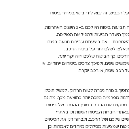
על הכביש, זה יבוא לידי ביטוי במחיר ביטוח
העבר הביטוחי – לחברות הביטוח חשוב לבדוק כמה תביעות ביטוח היו לכם ב-3 השנים האחרונות,
 היעדר תביעות ולהוזיל את הפוליסה.
ישיון של הנוהגים ברכב ב-3 השנים האחרונות – אם ביצעתם עבירות תנועה בגינם
תיאלצו לשלם יותר על ביטוח הרכב.
כים, כך הביטוח שלכם יהיה יקר יותר.
שים שונים, ולפיכך צרכים ביטוחיים ייחודיים. אי
ל רכב שטח, או רכב יוקרה.
לחסוך בצורה ניכרת לטווח הרחוק. למשל תוכלו
נות מפרמייה נמוכה יותר כתוצאה מכך. מה גם
 מתקנים את הרכב במוסך ההסדר של ביטוח
אתרי חברות הביטוח השונות וכן באתרי
יים שלכם ושל הרכב, ולבחור רק את הכיסויים
טוח שמציעות מסלולים מיוחדים לאמהות וכן