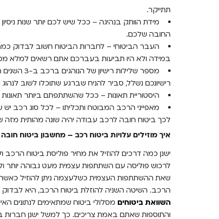
תתייקר.
מידת הוותק בנהיגה – ככל שיש לכם יותר שנות ניסיון 
החובה שלכם.
במידה ולא היו תביעות בעברכם אתם רשאים למלא מסמך
מספר שלילות ר
רישיונכם נשלל, סביר להניח שברגע שתוכלו לשוב לנהוג 
היסטוריית תאונות – ככל שהשתתפתם ביותר תאונות דר
מאפייני הרכב המבוטח ותכליתו – לכל סוג רכב יש שימו
לכך ביטוח חובה לרכב עבודה יהיה שונה מהותית מזה ש
איך מוזילים עלויות ביטוח רכב – מחשבון ביטוח חובה
ישנן כמה דרכים להוזיל את מחיר פוליסת ביטוח הרכב ו
לרכוש פוליסה עם השתתפות עצמית מעט גבוהה יותר ולה
שאת ההשתתפות העצמית כשלעצמה ניתן להוזיל כאשר
הרכב. השיטה השניה להוזלת ביטוח הרכב, היא לבדוק ב
השוואת ביטוחים
מסלולי ביטוח שמתאימים לנתונים האיש
והתוספות שאתם באמת צריכים. כך למשל ישנן חברות בי