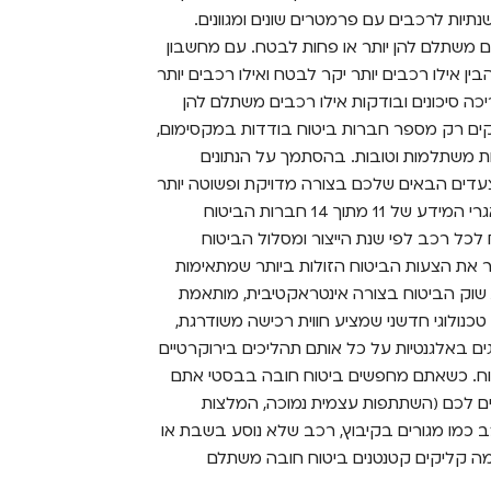
תיות לרכבים עם פרמטרים שונים ומגוונים.
ים משתלם להן יותר או פחות לבטח. עם מחשבון
ין אילו רכבים יותר יקר לבטח ואילו רכבים יותר
ה סיכונים ובודקות אילו רכבים משתלם להן
ים רק מספר חברות ביטוח בודדות במקסימום,
ת משתלמות וטובות. בהסתמך על הנתונים
עדים הבאים שלכם בצורה מדויקת ופשוטה יותר
בדרך לביטוח הרכב הבא שלכם. בסטי התממשק למאגרי המידע של 11 מתוך 14 חברות הביטוח
 לכל רכב לפי שנת הייצור ומסלול הביטוח
את הצעות הביטוח הזולות ביותר שמתאימות
 שוק הביטוח בצורה אינטראקטיבית, מותאמת
 טכנולוגי חדשני שמציע חווית רכישה משודרגת,
ים באלגנטיות על כל אותם תהליכים בירוקרטיים
יטוח. כשאתם מחפשים ביטוח חובה בבסטי אתם
ם לכם (השתתפות עצמית נמוכה, המלצות
 כמו מגורים בקיבוץ, רכב שלא נוסע בשבת או
מה קליקים קטנטנים ביטוח חובה משתלם