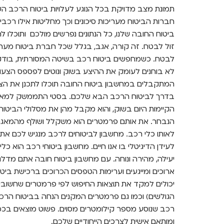
תמונת מצב מדויקת בכל הנוגע לעלויות ביטוח הרכב השנ
חברות הביטוח מעריכות סיכונים וכך מחליטות אילו רכב
ביטוח החובה שלנו, כל הנתונים נפרשים מולכם ותוכלו להב
זול לבטח. זה קורה, אגב, בגלל שכל חברת ביטוח מעריכ
לבטח. כשמחפשים ביטוח רכב בשיטה המסורתית, בודק
לא בוחנים לעומק את ההיצע בשוק ונוטים לפספס הצעו
המתקבלים במחשבון ביטוח החובה תוכלו לתכנן את הצ
הקיימות היום בשוק, והוא מקבל מהן את מסלולי הביטוח
הנבחר. את אותם פרמטרים הוא משקלל ושולף מהמאגר 
לאותו כלי רכב. מחשבון לביטוחים לרכב מנגיש לכם את
לעידן הדיגיטלי בו אנו חיים. מחשבון ביטוחי רכב הוא כלי
יעילה, מהירה ונוחה. עם מחשבון ביטוח חובה אתם מדלג
ארוכים ומייגעים וערימות הטפסים הכרוכים ברכישת ב
יכולים למקד את תוצאות החיפוש לפי פרמטרים שחשובי
הגולשים) וכמו גם פרמטרים המקנים הנחה בביטוח הרכב
רכב שנוסע מספר קילומטרים מסוים. פשוט מוצאים בכ
ומותאם אישית לצרכים הייחודיים שלכם.