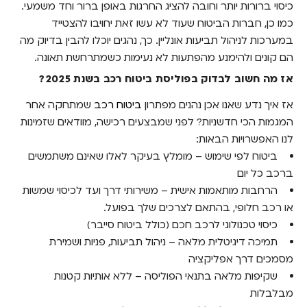
כיסוי ברורות יותר וחובה להציג החרגות באופן ברור וחד משמעי.
כמו כן, חברות הביטוח שעוד לא עשו זאת יחויבו להצטייד
במערכות לניהול תביעות אונליין. כך, נהגים יוכלו להבין בדיוק מה
הם קונים ולהימנע מהפתעות לא נעימות כשמתרחשת תאונה.
אז מה חשוב לבדוק בפוליסת ביטוח רכב בשנת 2025?
אז איך נדע שאנו אכן נהנים מפתרון
ביטוח רכב
שמתחקה אחר
המגמות הכי חדשניות? לפני שמבצעים רכישה, מוודאים שזמינות
לנו האפשרויות הבאות:
ביטוח לפי שימוש – מומלץ בעיקר לאלו שאינם משתמשים
ברכב כל יום
הרחבות מותאמות אישית – משירותי דרך ועד לכיסוי שמשות
או רכב חלופי, בהתאם לצרכים שלך בפועל.
כיסוי טכנולוגי לרכב חכם (כולל ביטוח סייבר)
תמיכה דיגיטלית מלאה – ניהול תביעות, פניות ושמירת
מסמכים דרך אפליקציה
שקיפות מלאה בתנאי הפוליסה – ללא אותיות קטנות
מבלבלות