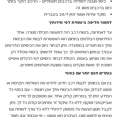
כיסוי מובנה לסוללה ברכבים חשמליים – הרכיב היקר ביותר
כיום ברכבים מסוג זה
מוקד שירות אנושי זמין 24/7 בעברית
לתפור חליפה ביטוחית לפי מידותיך
עד לאחרונה, ביטוח רכב היה למעשה חבילה סגורה. אחד
החידושים הבולטים בתחום הוא האפשרות לבנות את הביטוח
שלך כמו תפריט במסעדה. ניתן לבחור כיום את הכיסויים הנדרשים
עבורך ובמינון המתאים לך. כך עומד לרשותך ביטוח שכולל רק
את מה שנחוץ באמת. היכולת לבחור כיסויים לפי הרגלים אישיים
חוסכת לך מאות שקלים בשנה ומונעת תשלומים מיותרים.
בוחרים חכם יותר עם בסטי
בין אם בכוונתך לקנות רכב חדש, לחדש את הפוליסה הקיימת או
פשוט לבדוק אם עלויות הביטוח שלך אכן הוגנות – עם בסטי כל
המידע זמין לך במרחק קליק אחד. אנו מספקים לך מידע
אובייקטיבי ושקוף, ללא כל שיקול זר ומחויבים קודם כל לך. ניתן
לקבל מגוון הצעות על ממשק דיגיטלי ללא כל צורך לשוחח עם
נציגים או לחפש סוכן. העיקרון הוא פשוט – מי שבוחר נכון, חוסך