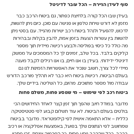
סוף לעידן הניירת – הכל עובר לדיגיטל
ביטוח רכב לפי שימוש – מי שנוסע פחות, משלם
פחות
בעידן שבו הכל קורה בלחיצת כפתור, גם ביטוח הרכב כבר
מזמן לא דורש שיחת טלפון או פגישה עם סוכן. כיום ניתן להשוות,
נתוני נהיגה בזמן אמת – מודל תמחור חסר תקדים
לביטוח הרכב שלך
לרכוש, להפעיל ולנהל ביטוח רכב ישירות מהנייד. עם בסטי ניתן
להשוות בין עשרות הצעות בזמן אמת, להבין בקלות ובבהירות
לקראת עולם ביטוח הוגן יותר
מה כולל כל כיסוי בפוליסה ולבצע רכישה מיידית תוך מספר
קליקים בלבד. בכל שלב, זמינים לך כל המסמכים על ממשק
אז מה חשוב לבדוק בפוליסת ביטוח רכב בשנת
2025?
דיגיטלי ידידותי. בעידן בו אנו חיים, בו אנו רגילים לקבל מענה
מיידי לכל צורך, חשוב שנכיר את האפשרויות הזמינות לנו גם
לתפור חליפה ביטוחית לפי מידותיך
בעולם הביטוח. רכישת ביטוח היא כבר לא תהליך מורכב הדורש
עבודה מול מספר מתווכים. מהיום, כל השליטה בידיים שלך.
בוחרים חכם יותר עם בסטי
ביטוח רכב לפי שימוש – מי שנוסע פחות, משלם פחות
מדובר במודל חיוב שהפך תוך זמן קצר לאחד החידושים הכי
בולטים בעולם הביטוח. לא עוד תשלום קבוע לפי סטטיסטיקה
כללית – אלא התאמה אישית לפי קילומטראז'. מדובר בביטוח
שמחושב לפי הנתונים שלך בפועל, באמצעות אפליקציה או רכיב
ברכב. ככל שהרכב נוסע פחות, כך הפרמיה צונחת. זהו פתרון