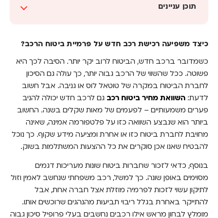
תוכן עניינים
כיצד משפיעה רכישת רכב חדש על פרמיית ביטוח
הרכב?
כיצד משפיעה רכישת רכב חדש על פרמיית ביטוח הרכב?
השינויים בפוליסה – מה כולל הביטוח לרכב חדש?
כשמדובר ברכב חדש, הביטוח לרוב יקר יותר. הסיבה לכך היא
פשוטה. ככל שהשווי של הרכב גבוה יותר, כך עולה גם הסיכון
כל הרכיבים שחשוב לבדוק כשמבצעים השוואת
לחברת הביטוח במקרה של טוטאל לוס או גניבה. אבל חשוב
ביטוח רכב חדש
לדעת:
השוואת מחיר ביטוח רכב
גם לרכב חדש יכולה להניב
חשוב לא פחות לבחון מה לא נכלל בביטוח
פערים משמעותיים – לפעמים של מאות שקלים בשנה. החשוב
ביותר הוא שנבצע השוואה כזו על פלטפורמה אמינה, שאינה
לוודא שמבצעים השוואת ביטוח רכב לפי מודל
מחויבת לחברת ביטוח כזו או אחרת ומציעה מידע שקוף. כך נוכל
הרכישה
להבטיח שאנו אכן סוקרים את כל ההצעות המשתלמות בשוק.
גם כשרוכשים רכב חדש – תמיד להתחיל מהשוואה
בנוסף, כדאי לזכור שחברות ביטוח שונות מעריכות דגמים
מסוימים באופן שונה. כך למשל, רכב משפחתי שנחשב לאמין וזול
לתיקון עשוי לזכות לפרמיה מוזלת אצל חברה אחת, אבל
להתייקר באחרת בגלל ריבוי תביעות מהנהגים שרוכשים אותו.
מומלץ לבחון מראש אילו רכבים נחשבים בעלי פרופיל סיכון גבוה