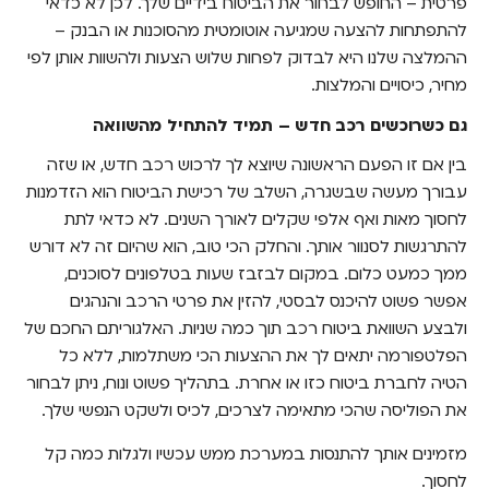
פרטית – החופש לבחור את הביטוח בידיים שלך. לכן לא כדאי
להתפתחות להצעה שמגיעה אוטומטית מהסוכנות או הבנק –
ההמלצה שלנו היא לבדוק לפחות שלוש הצעות ולהשוות אותן לפי
מחיר, כיסויים והמלצות.
גם כשרוכשים רכב חדש – תמיד להתחיל מהשוואה
בין אם זו הפעם הראשונה שיוצא לך לרכוש רכב חדש, או שזה
עבורך מעשה שבשגרה, השלב של רכישת הביטוח הוא הזדמנות
לחסוך מאות ואף אלפי שקלים לאורך השנים. לא כדאי לתת
להתרגשות לסנוור אותך. והחלק הכי טוב, הוא שהיום זה לא דורש
ממך כמעט כלום. במקום לבזבז שעות בטלפונים לסוכנים,
אפשר פשוט להיכנס לבסטי, להזין את פרטי הרכב והנהגים
ולבצע השוואת ביטוח רכב תוך כמה שניות. האלגוריתם החכם של
הפלטפורמה יתאים לך את ההצעות הכי משתלמות, ללא כל
הטיה לחברת ביטוח כזו או אחרת. בתהליך פשוט ונוח, ניתן לבחור
את הפוליסה שהכי מתאימה לצרכים, לכיס ולשקט הנפשי שלך.
מזמינים אותך להתנסות במערכת ממש עכשיו ולגלות כמה קל
לחסוך.