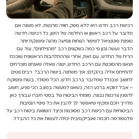
רכישת רכב חדש היא ללא ספק חוויה מרגשת. לא משנה אם
מדובר על רכב ראשון או החלפה של הישן, כל רכישה חדשה
טומנת פוטנציאל לשיפור הנוחות ונסיעה מהנה ומפנקת יותר.
הדבר נעשה נכון פי כמה כשקונים רכב "מהניילונים", עוד עם
הריח של החדש. עם זאת, אחרי שההתלהבות הראשונית שוככת
ויצאנו מהסוכנות עם הרכב החדש, ישנה שאלה שאנחנו מוכרחים
להתייחס אליה בהקדם: איך משתנה ביטוח הרכב? רבים נוטים
לחשוב שבגלל שמדובר ברכב חדש, הכל מסודר, בטוח ומפוקח
– אבל דווקא ברגע הזה, כשאנו למעשה במצב הכי פגיע, חשוב
להפגין צרכנות נבונה. מומחי הביטוח של בסטי חיברו עבורך כאן
מדריך חכם ומקיף שיאפשר לך להבין את כל שינויי הנסיבות
הביטוחיות עם רכישת רכב מסוכנות וכיצד השוואת ביטוח רכב על
פלטפורמה חכמה ואובייקטיבית יכולה לעשות את כל ההבדל.