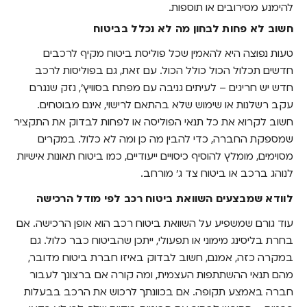
להימנע מסירובים או תוספות.
חשוב לא פחות לבחון מה לא נכלל בביטוח
טעות נפוצה היא להאמין שכל פוליסת ביטוח מקיף לרכבים
חדשים תכלול הכול כולל הכול. עם זאת, גם בפוליסות לרכב
חדש יש חריגים – לעיתים גניבה עם מפתח בסוויץ', נזק שנגרם
עקב רשלנות או שימוש שלא בהתאם לרישוי, אינם מבוטחים.
חשוב לקרוא את כל תנאי הפוליסה או לפחות לבדוק את התקציר
שמספקת החברה, כדי להבין מה כן ומה לא כלול. במקרים
מסוימים, מומלץ להוסיף כיסויים ייעודיים, כמו ביטוח תאונות אישיות
לנוהג ברכב או ביטוח צד ג’ מורחב.
לוודא שמבצעים השוואת ביטוח רכב לפי מודל הרכישה
עוד גורם שמשפיע על השוואת ביטוח רכב הוא אופן הרכישה. אם
בחרת בליסינג מימוני או תפעולי, ייתכן שהביטוח כבר כלול. גם
במקרה כזה, אמנם, חשוב לבדוק באיזו חברת ביטוח מדובר,
מהם תנאי ההשתתפות העצמית, ומה קורה אם ברצונך לעבור
חברה באמצע תקופה. אם בכוונתך לרכוש את הרכב בבעלות