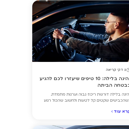
2 דק' קריאה
נהיגה בלילה: 10 טיפים שיעזרו לכם להגיע
בטחה הביתה
היגה בלילה דורשת ריכוז גבוה וערנות מתמדת.
שהכבישים שקטים קל לטעות ולחשוב שהכול רגוע
בטוח – אבל דווקא אז מתגברים גורמי הסיכון: העייפות
רא עוד
מאטה את זמן התגובה, הסנוור מפנסי רכבים אחרים
מצמצם את הראייה. כדי לשמור על עצמכם ועל
נוסעים האחרים, חשוב להקפיד על כמה כללים