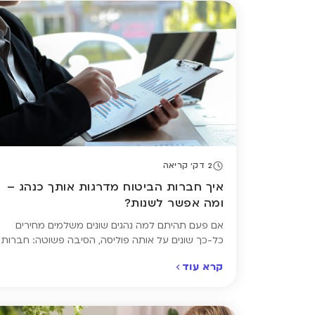
2 דק' קריאה
איך חברות הביטוח מדרגות אותך כנהג –
ומה אפשר לשנות?
אם פעם תהיתם למה נהגים שונים משלמים מחירים
כל-כך שונים על אותה פוליסה, הסיבה פשוטה: חברות
הביטוח מדרגות כל נהג לפי רמת הסיכון שהוא מייצג
קרא עוד
בעיניהן. הדירוג הזה מבוסס על שילוב של ניסיון,
היסטוריית תביעות, סוג הרכב, אזור מגורים ועוד שורה
של פרמטרים – חלקם קבועים, וחלקם בהחלט ניתן
לשינוי. כדי להבין אם אתם משלמים […]