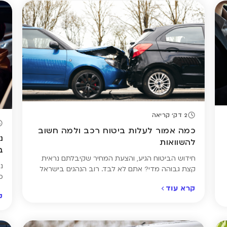
2 דק' קריאה
כמה אמור לעלות ביטוח רכב ולמה חשוב
להשוואות
ב
חידוש הביטוח הגיע, והצעת המחיר שקיבלתם נראית
נ
קצת גבוהה מדי? אתם לא לבד. רוב הנהגים בישראל
כ
לא באמת יודעים כמה אמור לעלות ביטוח רכב –
ו
קרא עוד
ופשוט ממשיכים עם אותה פוליסה שנה אחרי שנה, בלי
ק
ש
לבדוק אם המחיר הוגן. בפועל, שני נהגים עם רכב זהה
ש
יכולים לשלם מאות שקלים יותר או פחות – לא רק בגלל
ה
[…]