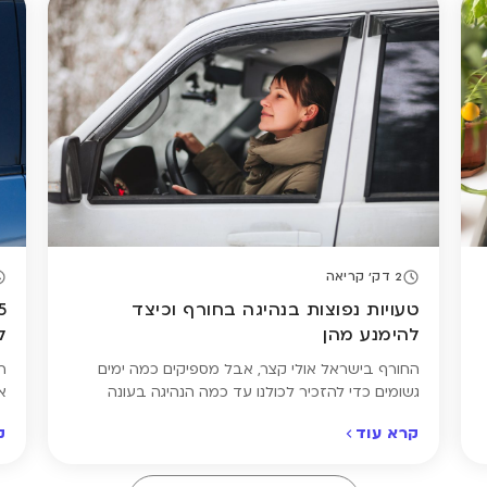
פ
ה
2 דק' קריאה
טעויות נפוצות בנהיגה בחורף וכיצד
להימנע מהן
ל
החורף בישראל אולי קצר, אבל מספיקים כמה ימים
ר
גשומים כדי להזכיר לכולנו עד כמה הנהיגה בעונה
א
הקרה עלולה להיות מסוכנת. כבישים חלקים, ראות
ל
קרא עוד
ק
מוגבלת ותגובות איטיות של רכבים ונהגים – כל אלה
ב
מגבירים את הסיכון לתאונות. לקראת העונה הרטובה,
ש
ריכזנו עבורכם את הטעויות הנפוצות ביותר שנהגים
ט