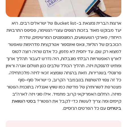
ארצות הברית נמצאת ב-Bucket list של ישראלים רבים. היא
יעד מבוקש מאוד בזכות הנופים עוצרי הנשימה, פסיפס התרבויות
הייחודי, פארקי השעשועים, המונומנטים המרשימים, שדרת
הכוכבים של הוליווד, וגאס ואינספור אטרקציות מדהימות שאפשר
למצוא רק שם. עד יחסית לא מזמן, כל אדם שהיה רוצה לטוס
לארץ האפשרויות הבלתי מוגבלות, היה נדרש לעבור תהליך ארוך
ומתיש להנפקת ויזה. תהליך הכולל שלבים כגון תשלום אגרה וראיון
פרונטלי בשגרירות. וזאת בהנחה שנמצא זכאי לויזה מלכתחילה.
כל זה צפוי להשתנות בנובמבר הקרוב, כי ישראל סוף-סוף
מצטרפת לשורותיהן של מדינות כמו שוויץ ואנגליה בתוכנית הפטור
מויזה. החלום האמריקאי קרוב מתמיד. אילו סוגי ויזה לארה"ב
קיימים ומה צריך לעשות כדי לקבל את הפטור?
בסטי השוואת
ביטוחים
עם כל הפרטים הג'וסיים.