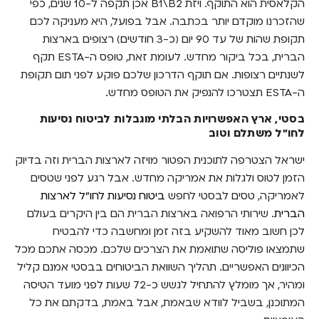
הקלאסית הוא התוקף. ויזת B1\B2 אכן תקפה ל-10 שנים, כפי
שהזכרנו מוקדם יותר בכתבה. אבל בפועל, היא מעניקה לכם
תקופת שהות של עד 90 יום (כ-3 חודשים) רצופים בארצות
הברית, בכל ביקור מחדש. לעומת זאת, טופס ה-ESTA תקף
לשנתיים רצופות. אם תוקף הדרכון שלכם פוקע לפני תום תקופת
ה-ESTA תצטרכו להנפיק את הטופס מחדש.
בסטי, ארץ האפשרויות הבלתי מוגבלות לביטוח נסיעות
לחו"ל משתלם וטוב
ישראל הצטרפה לתוכנית הפטור מויזה לארצות הברית וזה בדיוק
הזמן לטוס ולגלות את אמריקה מחדש. אבל רגע לפני שטסים
לאמריקה, טסים לבסטי לחפש
ביטוח נסיעות לחו"ל לארצות
הברית
. שירותי הרפואה בארצות הברית הם בין היקרים בעולם
לכן חשוב מאוד להשקיע בזה זמן ומחשבה כדי להבטיח
שתמצאו פוליסה שתואמת את הצרכים שלכם. מכסה אתכם מכל
הכיוונים האפשריים. תהליך השוואת הביטוחים בבסטי אמנם קליל
ומהיר, אך מומלץ להתחיל לגשש כ-72 שעות לפני מועד הטיסה
המתוכנן, בשביל לוודא שבאמת, אבל באמת, בדקתם את כל