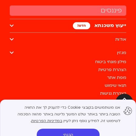
פיננסים
ייעוץ משכנתא
אודות
מגזין
מילון מונחי ביטוח
הצהרת פרטיות
מפת אתר
תנאי שימוש
הצהרת נגישות
צרו קשר
למעלה
אנו משתמשים בקובצי Cookie כדי להעניק לך את החוויה
כל הזכויות שמורות לבסטי @ 2025
הטובה ביותר באתר שלנו. המשך גלישה באתר מהווה הסכמה
לשימוש זה. למידע נוסף ניתן לעיין
במדיניות הפרטיות
.
הבנתי