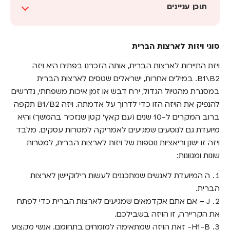
תוכן עניינים
סוגי ויזות לארצות הברית
סוגי ויזות לארצות הברית
מה צריך לעשות כדי לקבל פטור מויזה?
ויזת התיירות לארצות הברית, אותה הזכרנו בפתיח היא ויזה
בסטי, ארץ האפשרויות הבלתי מוגבלות לביטוח
B1\B2. במילים אחרות, ישראלים שטסים לארצות הברית
נסיעות לחו"ל משתלם וטוב
במסגרת מהטיול הגדול, ירח דבש או זמן איכות משפחתי, נדרשים
להנפיק את הויזה הזו כדי לדרוך על אדמתה. ויזה B1/B2 תקפה
ברוב המקרים ל-10 שנים (עם קאץ' קטן שנזכיר בהמשך) והיא
מיועדת גם לנוסעים שמגיעים לאמריקה למטרות עסקים. מלבד
ויזה זו ישנן וריאציות נוספות של ויזות לארצות הברית, למטרות
שונות ומגוונות:
ה המיועדת לאנשים שמתכננים לעשות רילוקיישן לארצות
הברית.
J – אם אתם אקדמאים שמגיעים לארצות הברית כדי לפתח
את הקריירה, זו הויזה בשבילכם.
H1-B- זאת הויזה שמתאימה למומחים בתחומם. אנשי מקצוע