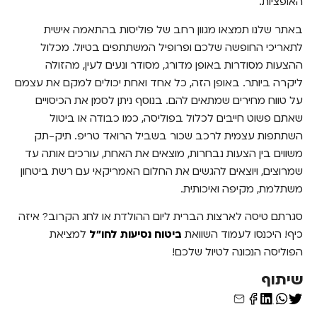
האופציות.
באתר שלנו תמצאו מגוון רחב של פוליסות בהתאמה אישית
לתאריכי החופשה שלכם ופרופיל המשתתפים בטיול. מכלול
ההצעות מסודרות באופן מדורג, מסודר ונעים לעין, מהזולה
ליקרה ביותר. באופן הזה, כל אחד ואחת יכולים למקם את עצמם
על טווח מחירים שמתאים להם. בנוסף ניתן לסמן את הכיסויים
שאתם פשוט חייבים לכלול בפוליסה, כמו כבודה או ביטול
השתתפות עצמית לרכב שכור בשביל הרואד טריפ. תיק-תק
משווים בין הצעות נבחרות, מוצאים את האחת, עורכים אותה עד
שמרוצים, ויוצאים להגשים את החלום האמריקאי עם רשת ביטחון
משתלמת, מקיפה ואיכותית.
סגרתם טיסה לארצות הברית ליום ההולדת או לחג הקרוב? איזה
כיף! היכנסו לעמוד השוואת
ביטוח נסיעות לחו"ל
למציאת
הפוליסה הנכונה לטיול שלכם!
שיתוף