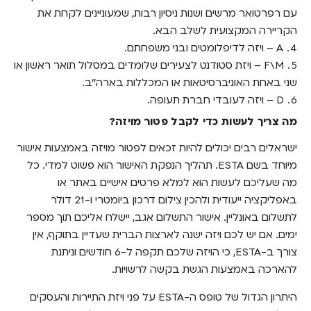
עם רפרטואר מרשים ושנות ניסיון רבות, שמעוניינים לקחת את
הקריירה המקצועית לשלב הבא.
A – ויזה לדיפלומטים ובני משפחתם.
F\M – ויזת סטודנט לצעירים שלומדים במסלול תואר ראשון או
שני באחת האוניברסיטאות או המכללות בארה’’ב.
D – ויזה לעובדי חברת תעופה.
מה צריך לעשות כדי לקבל פטור מויזה?
ישראלים רבים יכולים להיות זכאים לפטור מויזה באמצעות אישור
מיוחד בשם ESTA. תהליך הנפקת האישור הוא פשוט למדי. כל
מה שעליכם לעשות הוא למלא פרטים אישיים באתר או
באפליקציה ייעודית ולהכין צילום דרכון ביומטרי ו-21 דולר
לתשלום באונליין. אישור התשלום אגב, יישלח אליכם תוך מספר
ימים. אם יש לכם ויזה ישנה לארצות הברית שעדיין בתוקף, אין
צורך ב-ESTA, כי הויזה שלכם תקפה ל-6 חודשים וניתנת
להארכה באמצעות הגשת בקשה לרשויות.
היתרון הגדול של טופס ה-ESTA על פני ויזת התיירות והעסקים