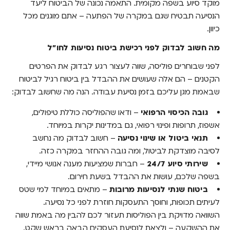
מוקד סיוע בשפה מקומית. התאמה נכונה של הביטוח ליעד
הנסיעה תבטיח שגם במקרה של הפתעה – אתם מוגנים מכל
כיוון.
מה חשוב לבדוק לפני רכישת ביטוח נסיעות לחו"ל
לפני שבוחרים פוליסה, שווה לעצור רגע לבדוק את הפרטים
הקטנים – הם אלה שעושים את ההבדל בין ביטוח רגיל לביטוח
שבאמת מגן עליכם בזמן נסיעת עבודה. הנה מה שחשוב לבדוק:
גובה הכיסוי הרפואי
– ודאו שהפוליסה כוללת טיפולים,
אשפוז, תרופות ופינוי רפואי, גם במדינות יקרות במיוחד.
תנאי ביטול או שינוי נסיעה
– חשוב לבדוק מה נחשב
לסיבה מוצדקת לביטול, ומה גובה ההחזר במקרה כזה.
שירותי סיוע 24/7
– חברות שמציעות מענה אנושי מיידי,
בשפה שלכם, עושות את ההבדל בשעת חירום.
ביטוח שנתי לנסיעות מרובות
– מתאים במיוחד למי שטס
לעיתים תכופות, וחוסך התעסקות חוזרת לפני כל נסיעה.
השוואה מדויקת בין הפוליסות תעזור לכם להבין מה באמת שווה
את ההשקעה – ולצאת לנסיעת העסקים הבאה בראש שקט.