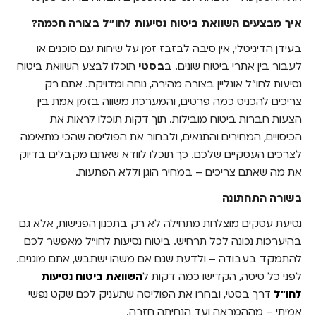
איך מבצעים השוואת ביטוח נסיעות לחו"ל בצורה חכמה?
בעידן הדיגיטלי, אין סיבה לבזבז זמן על שיחות עם סוכנים או
לעבור בין אתרי ביטוח שונים. ב
בסטי
תוכלו לבצע השוואת ביטוח
נסיעות לחו"ל אונליין בצורה מהירה, נוחה ומדויקת. אתם רק
צריכים להכניס כמה פרטים, והמערכת משווה בזמן אמת בין
הצעות חברות ביטוח מובילות. תוך דקות תוכלו לראות את
הכיסויים, המחירים והתנאים, ולבחור את הפוליסה שהכי מתאימה
לצרכים העסקיים שלכם. כך תוכלו לוודא שאתם מקבלים בדיוק
את מה שאתם צריכים – במחיר הוגן וללא הפתעות.
בשורה התחתונה
נסיעת עסקים מוצלחת מתחילה לא רק בתכנון הפגישות, אלא גם
בהיערכות נכונה לכל תרחיש. ביטוח נסיעות לחו"ל מאפשר לכם
להתמקד בעבודה – ולדעת שגם אם משהו ישתבש, אתם מוגנים.
לפני כל טיסה, הקדישו כמה דקות ל
השוואת ביטוח נסיעות
לחו"ל
דרך בסטי, ובחרו את הפוליסה שתעניק לכם שקט נפשי
אמיתי – מההמראה ועד הנחיתה חזרה.