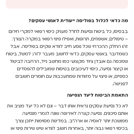
מה כדאי לכלול בפוליסה ייעודית לאנשי עסקים?
מה כדאי לכלול בפוליסה ייעודית לאנשי עסקים?
התאמת הביטוח ליעד הנסיעה
בבסיסו, כל ביטוח נסיעות לחו"ל מעניק כיסוי רפואי למקרי חירום
מה חשוב לבדוק לפני רכישת ביטוח נסיעות לחו"ל
– טיפולים, אשפוזים, תרופות, ואפילו פינוי רפואי במקרה הצורך.
איך מבצעים השוואת ביטוח נסיעות לחו"ל בצורה
זהו החלק ההכרחי שכל נוסע חייב לוודא שקיים בפוליסה. אבל
חכמה?
כשמדובר באנשי עסקים, כדאי לחשוב מעבר לזה: למשל, ביטוח
שמכסה גם אובדן ציוד מקצועי כמו מחשב נייד, הרחבה לביטול
בשורה התחתונה
או קיצור נסיעה, כיסוי לעיכובים בטיסות שמובילים להפסדים
כספיים, או פיצוי על מזוודות שמתעכבות עם חומרים חשובים
לפגישה.
התאמת הביטוח ליעד הנסיעה
לא כל נסיעת עסקים נראית אותו דבר – וגם לא כל יעד מציב את
אותם סיכונים. נסיעה קצרה לאירופה שונה לגמרי מנסיעה
ממושכת יותר לאסיה או ארה"ב. במדינות מסוימות ייתכן צורך
בכיסוי רפואי גבוה יותר, באחרות חשוב לוודא שיש שירות פינוי או