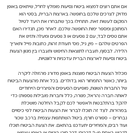
אם אתם רוצים למצוא ביטוח נסיעות מומלץ לחו"ל, שיתאים באופן
מדויק לצרכים שלכם בחופשה בארצות הברית, בסטי הוא
המקום לעשות זאת. תתחילו בכך שתבחרו את היעד לטיול
המתוכנן ומספר ימות החופשה שלכם. לאחר מכן, תגדירו האם
אתם טסים לבד, עם 2 נוסעים או 3 נוסעים ומעלה ותזינו את
הפרטים שלהם – מין, גיל, מס' תעודת זהות, כתובות מייל ותאריך
הלידה. לבסוף, תעברו לתוצאות החיפוש ותעברו בין מגוון הצעות
ביטוח נסיעות לארצות הברית עדכניות ורלוונטיות.
מכלול הצעות הביטוח מוצגות באופן מדורג מהזולה ליקרה
ביותר, כאשר התמחור הוא בדולרים. בכל אחת מהצעות הביטוח
של החברות השונות, מופיעים הסעיפים והפיצ'רים הייחודיים
לאותה חברה (הראל, מנורה, כלל וחברות מובילות נוספות) כדי
להקל בהתלבטות ולאפשר לכם לקבל החלטה מושכלת
במהירות. לצד זה תוכלו לברור את הצעות הביטוח לפי כיסויים
נבחרים – ספורט חורף, ביטול השתתפות עצמית ברכב שכור
ועוד רבים, והמחירים יתעדכנו בהתאם. את הצעת הביטוח תוכלו
לרכוש באחת מ-2 דרכים: דרך סוכן ביטוח או באופן עצמאי