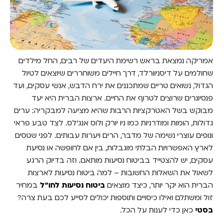
אמריקה נמצאת בראש רשימת היעדים של רבים, החל מילדים
שחולמים על דיסניוורלד, דרך חיילים משוחררים שיוצאים לטיול
הגדול, נשואים טריים שמתכננים את ירח הדבש, אנשי עסקים, ועד
פנסיונרים שרוצים לטרוף את החיים. ארצות הברית היא יעד
מבוקש בשל האטרקציות הרבות שהיא מציעה למבקריה: ערים
גדולות, הומות ומודרניות כמו ניו יורק ולוס אנג'לס. לצד טבע פראי
ונופים עוצרי נשימה של מדבר, הרים ויערות עבותים. לפני שטסים
לארץ האפשרויות הבלתי מוגבלות, בין אם לחופשה או נסיעת
עסקים, יש להצטייד בביטוח נסיעות מותאם. וזה בדיוק הרגע
לשאול את השאלות החשובות – למה ביטוח נסיעות לארצות
הברית הוא יקר יותר, כיצד מוצאים
ביטוח נסיעות לחו"ל
במחיר
זול ומשתלם ואילו כיסויים ותוספות יכולים לסייע לכם בעת צרה?
בסטי
כאן כדי לענות על הכל.