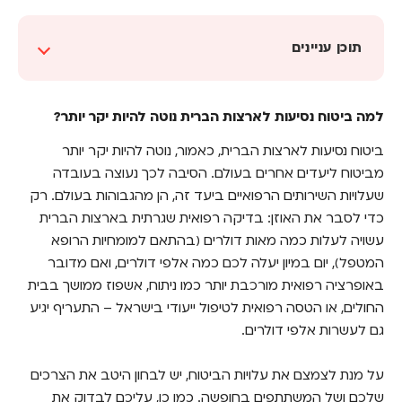
תוכן עניינים
למה ביטוח נסיעות לארצות הברית נוטה להיות יקר
יותר?
למה ביטוח נסיעות לארצות הברית נוטה להיות יקר יותר?
תוספות וכיסויים מומלצים לפוליסה שלכם
ביטוח נסיעות לארצות הברית, כאמור, נוטה להיות יקר יותר
מביטוח ליעדים אחרים בעולם. הסיבה לכך נעוצה בעובדה
מהו ביטוח נסיעות ביטול טיסה ומתי רוכשים אותו?
שעלויות השירותים הרפואיים ביעד זה, הן מהגבוהות בעולם. רק
איפה רוכשים ביטוח נסיעות לחו"ל ב-2024?
כדי לסבר את האוזן: בדיקה רפואית שגרתית בארצות הברית
עשויה לעלות כמה מאות דולרים (בהתאם למומחיות הרופא
סוגרים ביטוח נסיעות לארצות הברית עם בסטי
המטפל), יום במיון יעלה לכם כמה אלפי דולרים, ואם מדובר
וטסים בראש שקט
באופרציה רפואית מורכבת יותר כמו ניתוח, אשפוז ממושך בבית
החולים, או הטסה רפואית לטיפול ייעודי בישראל – התעריף יגיע
גם לעשרות אלפי דולרים.
על מנת לצמצם את עלויות הביטוח, יש לבחון היטב את הצרכים
שלכם ושל המשתתפים בחופשה. כמו כן, עליכם לבדוק את