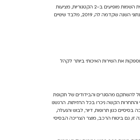
העובדה המעניינת שניתן להסיק מנתונים אלו, היא שמרבית השמות מופיעים ב-2 הקטגוריות, מציעות
שירות משביע רצון בכל גזרות ביטוח הרכב. בהשוואה לנתוני השנה שקדמה לה, 2019, מלבד שינויים
מספקות את השירות האיכותי ביותר לקהל
החל להשתקם מהסגרים והבידודים של תקופת
התחרות הקשה ניכרו בכל החזיתות. הרגשנו
בסיסיים כגון תרופות, דיור, לבוש והנעלה,
 זו, גם ביטוח הרכב, מוצר הצריכה הבסיסי