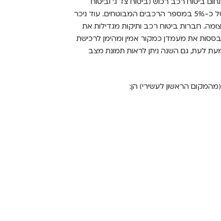
4. במחירי הביטוח בתחום ביטוח רכב רכוש (ביטוח צד ג' וביטוח
מקיף). לצד עליית מחירי הביטוח נרשמה עלייה נוספת של כ-5% במספר הרכבים המבוטחים. עוד ניכר
ומה. חברות ביטוח רכב ותיקות מגדילות את
בססות את מעמדן כמקור אמין ומהימן לרכישת
עת לעת, גם השנה ניתן לראות תמונת מצב