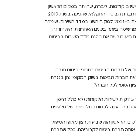
 משנים קודמות. ליברה, שהייתה במקום הראשון
בשנים 2020-2019 מוצאת עצמה במקום החמישי, ואילו חברת הביטוח החקלאי, שהגיעה בשנת 2019
למקום השלישי ובשנת 2020 הגיעה למקום השישי, קופצת ב-2021 למקום השני במדד השירות. שומרה
רשימה ביותר בשנים האחרונות. היא דורגה
 ב-2020 במקום השני וכעת היא כובשת את פסגת מדד השירות בביטוח
רות של חברות הביטוח בתחומי ביטוח חובה
ת את חברות הביטוח בשוק המקומי (הן בגזרת
יון הסופי לכל חברה?
מענה טלפוני – אחוז השיחות בהן ניתן מענה אנושי תוך 3 דקות לשיחות הלקוחות (לא כולל הזמן
חברה עונה לכמות גדולה יותר של טלפונים
ם, הראשון הוא שביעות רצון מאופן הטיפול
ל אותה חברת ביטוח לקרוביהם. ככל שחברת