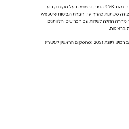
התחרות בענף ביטוח הרכב מעולם לא הייתה צמודה יותר. מאז 2019 הפניקס שומרת על מקום קבוע
בחמישייה הפותחת, כשהחברות והסוכנויות המתברגות לצידה משתנות כהרף עין. חברת הביטוח WeSure
יחסית, צללה למי עולם הביטוח בשנת 2018 ועד מהרה החלה לשחות עם הכרישים והלוויתנים
ה ברציפות.
10 החברות המובילות במדד השירות בתחום ביטוח רכב רכוש לשנת 2021 (מהמקום הראשון לעשירי)