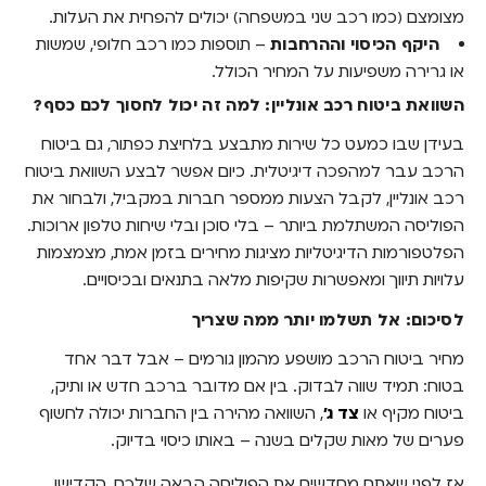
מצומצם (כמו רכב שני במשפחה) יכולים להפחית את העלות.
היקף הכיסוי וההרחבות
– תוספות כמו רכב חלופי, שמשות
או גרירה משפיעות על המחיר הכולל.
השוואת ביטוח רכב אונליין: למה זה יכול לחסוך לכם כסף?
בעידן שבו כמעט כל שירות מתבצע בלחיצת כפתור, גם ביטוח
הרכב עבר למהפכה דיגיטלית. כיום אפשר לבצע השוואת ביטוח
רכב אונליין, לקבל הצעות ממספר חברות במקביל, ולבחור את
הפוליסה המשתלמת ביותר – בלי סוכן ובלי שיחות טלפון ארוכות.
הפלטפורמות הדיגיטליות מציגות מחירים בזמן אמת, מצמצמות
עלויות תיווך ומאפשרות שקיפות מלאה בתנאים ובכיסויים.
לסיכום: אל תשלמו יותר ממה שצריך
מחיר ביטוח הרכב מושפע מהמון גורמים – אבל דבר אחד
בטוח: תמיד שווה לבדוק. בין אם מדובר ברכב חדש או ותיק,
ביטוח מקיף או
צד ג'
, השוואה מהירה בין החברות יכולה לחשוף
פערים של מאות שקלים בשנה – באותו כיסוי בדיוק.
אז לפני שאתם מחדשים את הפוליסה הבאה שלכם, הקדישו