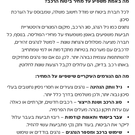
מה באמת משפיע על מחיר ביטוח הרכב?
מה הם הגורמים העיקריים שישפיעו על המחיר:
לכל חברת ביטוח יש מודל חישוב משלה, שמבוסס על הערכת
השוואת ביטוח רכב אונליין: למה זה יכול לחסוך
סיכון.
לכם כסף?
נתונים כמו גיל הנהג, סוג הרכב, מיקום המגורים והיסטוריית
לסיכום: אל תשלמו יותר ממה שצריך
תביעות משפיעים באופן משמעותי על מחירי הפוליסה. בנוסף, כל
חברה מציעה מסלולים והנחות שונות – למשל לנהגים זהירים,
לרכבים עם מערכות בטיחות מתקדמות או למי שמתחייב
להשתתפות עצמית גבוהה יותר. לכן, גם אם שני נהגים מחזיקים
באותו רכב בדיוק, הם עלולים לקבל הצעות שונות לחלוטין.
מה הם הגורמים העיקריים שישפיעו על המחיר:
גיל וותק הנהיגה
– נהגים צעירים או חסרי ניסיון נחשבים בעלי
סיכון גבוה יותר, ולכן משלמים בדרך כלל יותר.
סוג הרכב ושנת הייצור
– רכבים חדשים, יוקרתיים או כאלה
עם עלות תיקון גבוהה מעלים את הפרמיה.
עבר ביטוחי
ותאונות קודמות
– ריבוי תביעות בעבר עלול
לייקר את הביטוח, בעוד ותק נקי מתביעות עשוי להוזיל.
שימוש ברכב ומספר הנהגים
– נהגים בודדים או שימוש