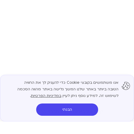
אנו משתמשים בקובצי Cookie כדי להעניק לך את החוויה
הטובה ביותר באתר שלנו. המשך גלישה באתר מהווה הסכמה
לשימוש זה. למידע נוסף ניתן לעיין
במדיניות הפרטיות
.
הבנתי
קצת על ביטוח רכב בחברת הכשרה
הכשרה חברה לביטוח פועלת משנת 1972 והיא
מחברות הביטוח הוותיקות והמובילות בישראל. בשנת
2006 נרכשה על ידי קבוצת אלעזרא, שפעילה גם