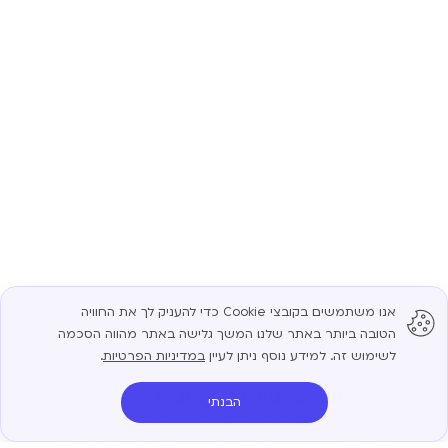
אנו משתמשים בקובצי Cookie כדי להעניק לך את החוויה
הטובה ביותר באתר שלנו. המשך גלישה באתר מהווה הסכמה
לשימוש זה. למידע נוסף ניתן לעיין
במדיניות הפרטיות
.
קצת על ביטוח רכב בחברת שומרה
הבנתי
שומרה היא מחברות הביטוח הוותיקות בישראל, עם
למעלה מ-20 שנות ניסיון, והיא פועלת כחברת סוכנים