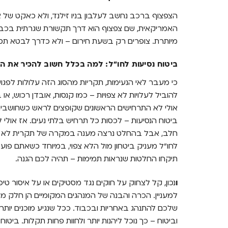
הצפצוף ברכב נחשב לעלבון בניו זילנד, ולא כאקט של א
האמריקאית, שם צפצוף הוא דרך תקשורת שגרתית בכביש
מיותרת. צופרים רק בשעת חירום – ולא כדרך לבטא תסכ
ביטוח נסיעות לחו"ל: למה בכלל חשוב להכיר את ה
כי מעבר לאי הנעימות, תקריות מהסוג הזה עלולות לפגוע
להוביל לעלויות לא צפויות – כמו קנסות, אובדן רכוש, 
אולי לא התרחישים הראשונים שקופצים לראש כשחושבים
ביטוח הנסיעות – לכסות כל תרחיש בלתי נעים. אז אולי 
חלב, אבל בהחלט נרצה מענה במקרה של תקרית לא נעימ
לחו"ל מעניק ביטחון מול הלא צפוי, במיוחד כשאתם פוע
תיקחו החלטות שנראות תמימות – תהיה לכם הגנה.
ו
נכון, קל לצחוק על חוקים נגד מסטיקים או על איסור ט
למעניין. הכרה והבנה של המנהגים המקומיים הן חלק מהו
שלכם להתנהג באחריות ובכבוד. ככל שנגיע מוכנים יותר
וביטוח – כך נוכל ליהנות יותר ולחוות פחות תקלות. בי