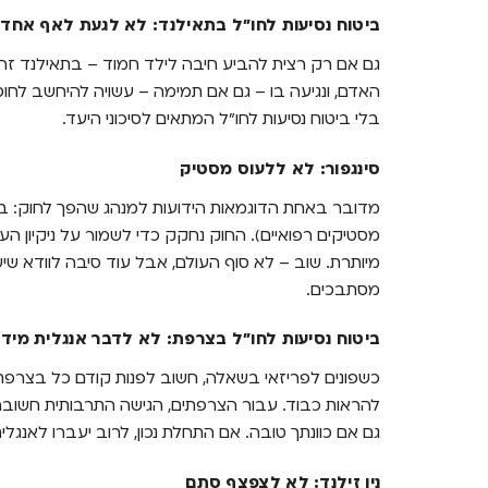
ביטוח נסיעות לחו"ל בתאילנד: לא לגעת לאף אחד
גם אם רק רצית להביע חיבה לילד חמוד – בתאילנד זה
האדם, ונגיעה בו – גם אם תמימה – עשויה להיחשב לחוסר
בלי ביטוח נסיעות לחו"ל המתאים לסיכוני היעד.
סינגפור: לא ללעוס מסטיק
מדובר באחת הדוגמאות הידועות למנהג שהפך לחוק: בסי
מסטיקים רפואיים). החוק נחקק כדי לשמור על ניקיון הע
מיותרת. שוב – לא סוף העולם, אבל עוד סיבה לוודא שי
מסתבכים.
ביטוח נסיעות לחו"ל בצרפת: לא לדבר אנגלית מיד
להראות כבוד. עבור הצרפתים, הגישה התרבותית חשובה
גם אם כוונתך טובה. אם התחלת נכון, לרוב יעברו לאנגלית
ניו זילנד: לא לצפצף סתם