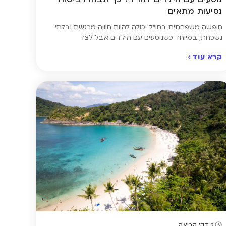
נסיעות מתאים
חופשה משפחתית בחו"ל יכולה להיות חוויה מרגשת ובלתי
נשכחת, במיוחד כשנוסעים עם הילדים. אבל לצד
ההתרגשות, חשוב לזכור שבמקרה של ילדים, גם מחלה קלה
קרא עוד
או פציעה קטנה עלולות להפוך למצב מורכב. לכן חשוב
לבחור פוליסה שמעניקה כיסוי ייעודי לילדים – מבדיקות
רפואיות ועד טיפול חירום – כדי שתוכלו ליהנות מהטיול
בראש שקט ובלב רגוע. הנה […]
2 דק' קריאה