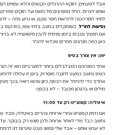
אבל לפעמים, דווקא ההרגלים הקטנים והלא-צפויים הם 
אותנו לצרות. החל ממנהגים של נימוס ועד חוקים מוזרים
לתייר חסרהכנה להיראות חסר טקט, או גרוע מזה – להס
נסיעות לחו"ל
. כשנתקלים במצב בלתי צפוי, כמו קנס ב
אם חפציך נגנבים בזמן שניסית להבין סיטואציה לא ברו
כאן כמה מנהגים מוזרים שכדאי להכיר.
יפן: אין צורך בטיפ
אחד המנהגים המבלבלים ביותר למערביים הוא זה הנהו
הטיפ נחשב כמעט לחובה מוסרית, ביפן זו עלולה להיח
אחריך כדי להחזיר את הכסף, כיוון שהוא רואה בכך מעין 
מילים או בהנהון מכובד – לא בכסף.
איטליה: קפוצ’ינו רק עד 11:00
אם נזמין קפוצ’ינו אחרי ארוחת צהריים באיטליה, סביר
נחשב כבד מדי לאחר ארוחה ולכן מוגש רק בבוקר. עדי
לא יעניש אותנו – אבל אולי נספוג מבט שיגרום לנו להתח