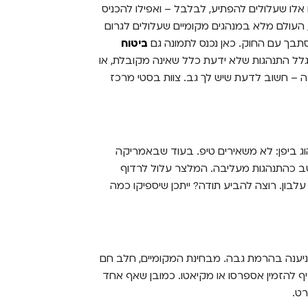
אלו שעלולים להפתיע, לבלבל – ואפילו להכניס
, העולם מלא במנהגים מקומיים שעלולים לגרום
תבך עם החוק. כאן נכנס לתמונה גם
ביטוח
גלל התנהגות שלא ידעת כלל שאינה מקובלת, או
רה – חשוב לדעת שיש לך גב. צוות בסטי מרכז
ג ביפן: לא משאירים טיפ. בעוד שבאמריקה
שב כהתנהגות מעליבה. המלצר עלול לרדוף
עלבון. רוצה להביע תודה? ייתכן שיספיקו כמה
 שניענה בהרמת גבה. מבחינת המקומיים, חלב חם
ף להזמין אספרסו או מקיאטו. כמובן שאף אחד
רט.