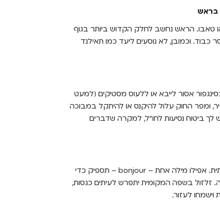
 בראש
ו טאבו. הראש נחשב לחלק הקדוש ביותר בגוף
 כבוד. וכמובן, לא נוסעים ליעד כמו תאילנד
נגפור אסור לייבא או ללעוס מסטיקים (למעט
יר, ומפר החוק עלול להיקנס או להיתקל במבוכה
ש לך ביטוח נסיעות לחו"ל, למקרה שדברים
כשפונים לפריזאי בשאלה, חשוב לפנות קודם כל בצרפתית. אפילו מילה אחת – bonjour – תספיק כדי
. זלזול בשפה המקומית יתפרש לעיתים כגסות,
 וישמחו לעזור.