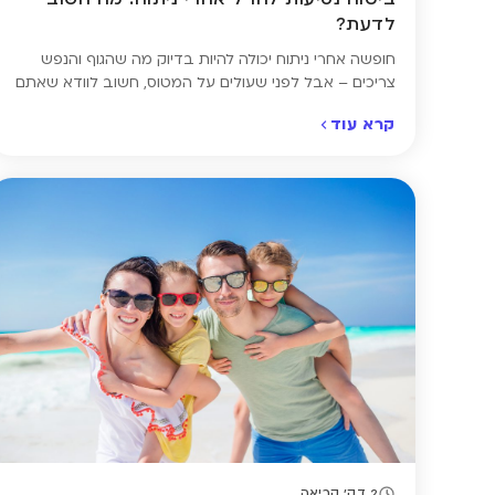
לדעת?
חופשה אחרי ניתוח יכולה להיות בדיוק מה שהגוף והנפש
צריכים – אבל לפני שעולים על המטוס, חשוב לוודא שאתם
מוגנים כראוי. כשיש רקע רפואי או הליך ניתוחי בעבר הקרוב,
קרא עוד
לא כל פוליסה תספק כיסוי מתאים. לכן חשוב לבצע השוואת
ביטוח נסיעות לחו"ל שמאפשרת לבחור ביטוח רפואי עם
הרחבה למצב רפואי קיים, ולוודא שכל תרחיש מכוסה […]
2 דק' קריאה