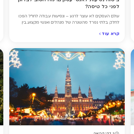
לפני כל טיסה?
עולם העסקים לא עוצר לרגע – ונסיעות עבודה לחו"ל הפכו
לחלק בלתי נפרד מהשגרה של מנהלים ואנשי מקצוע.בין
טיסות, פגישות ולילות במלונות, יש דבר אחד שחשוב לא
קרא עוד
לשכוח: ביטוח נסיעות מתאים. ביטוח נסיעות לחו"ל אולי לא
החלק המרגש בתכנון הנסיעה, אבל הוא חשוב לא פחות
מאשר בחופשה רגילה. גם בנסיעות עסקיות יש סיכון
לעיכובים, אובדן […]
2 דק' קריאה