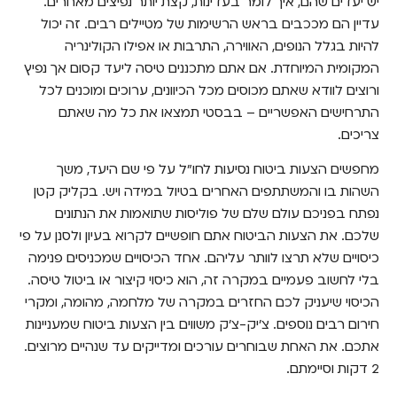
יש יעדים שהם, איך לומר בעדינות, קצת יותר נפיצים מאחרים.
עדיין הם מככבים בראש הרשימות של מטיילים רבים. זה יכול
להיות בגלל הנופים, האווירה, התרבות או אפילו הקולינריה
המקומית המיוחדת. אם אתם מתכננים טיסה ליעד קסום אך נפיץ
ורוצים לוודא שאתם מכוסים מכל הכיוונים, ערוכים ומוכנים לכל
התרחישים האפשריים – בבסטי תמצאו את כל מה שאתם
צריכים.
מחפשים הצעות ביטוח נסיעות לחו"ל על פי שם היעד, משך
השהות בו והמשתתפים האחרים בטיול במידה ויש. בקליק קטן
נפתח בפניכם עולם שלם של פוליסות שתואמות את הנתונים
שלכם. את הצעות הביטוח אתם חופשיים לקרוא בעיון ולסנן על פי
כיסויים שלא תרצו לוותר עליהם. אחד הכיסויים שמכניסים פנימה
בלי לחשוב פעמיים במקרה זה, הוא כיסוי קיצור או ביטול טיסה.
הכיסוי שיעניק לכם החזרים במקרה של מלחמה, מהומה, ומקרי
חירום רבים נוספים. צ'יק-צ'ק משווים בין הצעות ביטוח שמעניינות
אתכם. את האחת שבוחרים עורכים ומדייקים עד שנהיים מרוצים.
2 דקות וסיימתם.