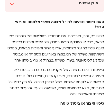
תוכן עניינים
האם ביטוח נסיעות לחו"ל מכסה מצבי מלחמה
ואירועי טרור?
האם ביטוח נסיעות לחו"ל מכסה מצבי מלחמה ואירועי
טרור?
כיסוי קיצור או ביטול טיסה
התשובה, ובכן, מורכבת. אם תסתכלו בפוליסות של חברות כמו
מוצאים פוליסות ביטוח נסיעות לחו"ל עם כל
הראל, כלל או הפניקס תראו בפרק של סייגים וחריגים כלליים
הכיסויים, במחירים הכי נוחים
סעיף שמדבר על מלחמות, אירועי טרור והפיכות צבאיות, בפרט
השתתפות פעילה של המבוטח באירועים מסוג זה או מבוטח
שנקלע לסיטואציה בעודו משרת בצה"ל או גוף ביטחון אחר.
סייגים וחריגים הם שורה של מקרים בהם חברת הביטוח לא
מעניקה פיצויים למבוטח, מעין קו אדום, חציית גבול. חברת
הביטוח לא לוקחת אחריות בשל הסיכון הגבוה. לא רק לחייו של
המבוטח, אלא להחתמת שמה, הפגיעה שצעד זה עלול להסב
למוניטין והאמינות שלה.
כיסוי קיצור או ביטול טיסה