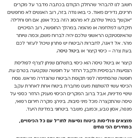
חשוב לנו להבהיר שהחלק הקודם בכתבה מדבר על מקרים
חריגים, נדירים מאוד. כי בואו נודה בזה, רוב האנשים לא מחפשים
"אקשן" בטיול שלהם, לא מהסוג הזה בכל אופן. אם חס וחלילה
תיקלעו למלחמה או מהומה במהלך החופשה, רוב הסיכויים
שהאינסטינקט הראשוני שלכם יהיה לברוח משם, וכמה שיותר
מהר. אל דאגה, לחברות הביטוח יש פתרון שיכול לעזור לכם
בעת צרה – כיסוי קיצור או
ביטול טיסה
.
קיצור או ביטול טיסה הוא כיסוי בתשלום שניתן לצרף לפוליסת
הנסיעות הבסיסית ולקבל החזר על חופשה שנקטעה בטרם עת.
חופשה שהסתיימה לפני תקופת הביטוח שהוגדרה מראש. נוסח
הכיסוי עשוי להשתנות מעט מחברת ביטוח אחת לאחרת עקב
שינויי מדיניות, אבל ברוב המקרים הכיסוי מעניק החזר כספי על
טיסה שהתקצרה מכל מיני סיבות. ביניהן: מקרה חירום רפואי,
מגפה, אסון טבע, וכמובן, משבר ביטחוני במדינת היעד.
מוצאים פוליסות ביטוח נסיעות לחו"ל עם כל הכיסויים,
במחירים הכי נוחים