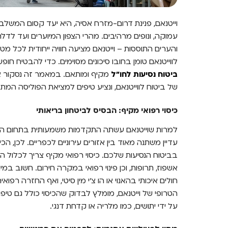
וייטנאם, פנינת דרום-מזרח אסיה, היא יעד קסום המשל
עמוקה, ונופים מרהיבים. מהרי הצפון המיוערים ועד לדלת
והערים התוססות – וייטנאם מציעה חוויה ייחודית לכל מטיי
לווייטנאם טומן בחובו סיכונים מסוימים. כדי להבטיח ח
ביטוח נסיעות לחו"ל
מקיף ומותאם. במאמר זה נסקור את 
של ביטוח לווייטנאם, ונציע טיפים למציאת הפוליסה המת
כיסוי רפואי מקיף: הבסיס לביטחון בריאותי
למרות שוייטנאם עשתה התקדמות משמעותית בתחום הרפו
עדיין משתנה מאוד בין אזורים עירוניים לכפריים. לכן, ה
בביטוח הנסיעות שלכם. כיסוי רפואי מקיף צריך לכלול ה
אשפוז, תרופות, וכן פינוי רפואי במקרה חירום. חשוב ב
חולים איכותי בהאנוי או הו צ'י מין סיטי, ואף החזרה רפ
הטרופי של וייטנאם, מומלץ לבדוק שהכיסוי כולל גם טי
על ידי יתושים, כמו מלריה או קדחת דנגי.