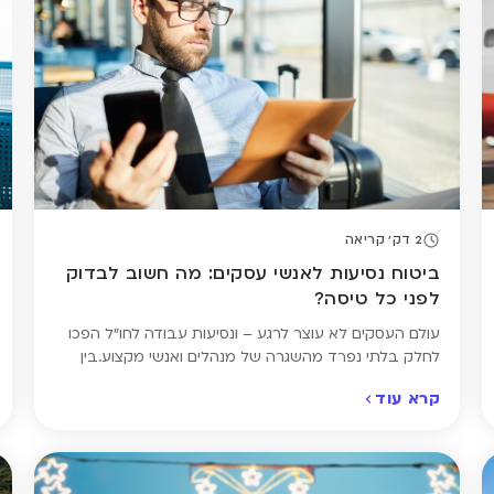
2 דק' קריאה
ביטוח נסיעות לאנשי עסקים: מה חשוב לבדוק
לפני כל טיסה?
עולם העסקים לא עוצר לרגע – ונסיעות עבודה לחו"ל הפכו
לחלק בלתי נפרד מהשגרה של מנהלים ואנשי מקצוע.בין
טיסות, פגישות ולילות במלונות, יש דבר אחד שחשוב לא
קרא עוד
לשכוח: ביטוח נסיעות מתאים. ביטוח נסיעות לחו"ל אולי לא
החלק המרגש בתכנון הנסיעה, אבל הוא חשוב לא פחות
מאשר בחופשה רגילה. גם בנסיעות עסקיות יש סיכון
לעיכובים, אובדן […]