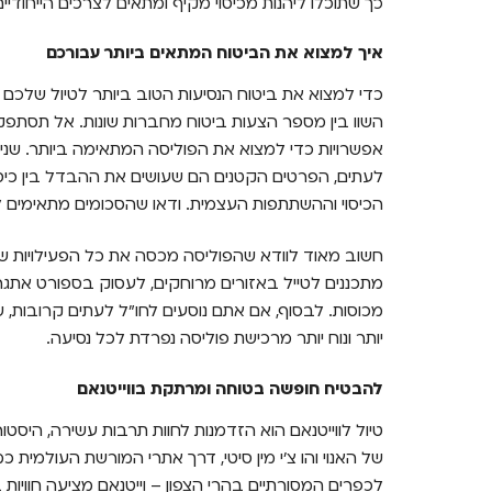
כך שתוכלו ליהנות מכיסוי מקיף ומתאים לצרכים הייחודיי
איך למצוא את הביטוח המתאים ביותר עבורכם
כדי למצוא את ביטוח הנסיעות הטוב ביותר לטיול שלכם 
השוו בין מספר הצעות ביטוח מחברות שונות. אל תסתפק
אפשרויות כדי למצוא את הפוליסה המתאימה ביותר. שנית,
לעתים, הפרטים הקטנים הם שעושים את ההבדל בין כיסוי
הכיסוי וההשתתפות העצמית. ודאו שהסכומים מתאימים ל
חשוב מאוד לוודא שהפוליסה מכסה את כל הפעילויות ש
מתכננים לטייל באזורים מרוחקים, לעסוק בספורט אתגרי,
מכוסות. לבסוף, אם אתם נוסעים לחו"ל לעתים קרובות, שק
יותר ונוח יותר מרכישת פוליסה נפרדת לכל נסיעה.
להבטיח חופשה בטוחה ומרתקת בווייטנאם
טיול לווייטנאם הוא הזדמנות לחוות תרבות עשירה, היסט
של האנוי והו צ'י מין סיטי, דרך אתרי המורשת העולמית כמ
לכפרים המסורתיים בהרי הצפון – וייטנאם מציעה חוויות