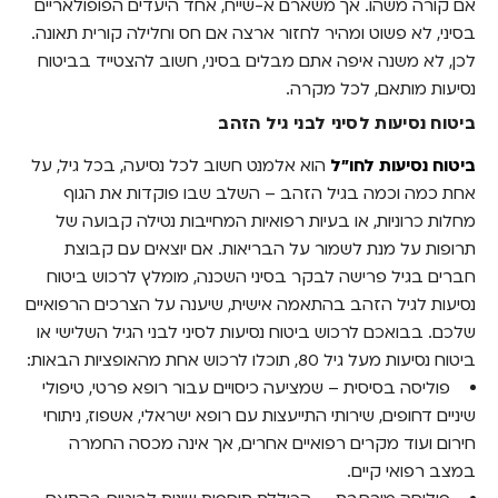
אם קורה משהו. אך משארם א-שייח, אחד היעדים הפופולאריים
בסיני, לא פשוט ומהיר לחזור ארצה אם חס וחלילה קורית תאונה.
לכן, לא משנה איפה אתם מבלים בסיני, חשוב להצטייד בביטוח
נסיעות מותאם, לכל מקרה.
ביטוח נסיעות לסיני
לבני גיל הזהב
ביטוח נסיעות לחו"ל
הוא אלמנט חשוב לכל נסיעה, בכל גיל, על
אחת כמה וכמה בגיל הזהב – השלב שבו פוקדות את הגוף
מחלות כרוניות, או בעיות רפואיות המחייבות נטילה קבועה של
תרופות על מנת לשמור על הבריאות. אם יוצאים עם קבוצת
חברים בגיל פרישה לבקר בסיני השכנה, מומלץ לרכוש
ביטוח
נסיעות לגיל הזהב
בהתאמה אישית, שיענה על הצרכים הרפואיים
שלכם. בבואכם לרכוש
ביטוח נסיעות לסיני
לבני הגיל השלישי או
ביטוח נסיעות מעל גיל 80
, תוכלו לרכוש אחת מהאופציות הבאות:
פוליסה בסיסית
– שמציעה כיסויים עבור רופא פרטי, טיפולי
שיניים דחופים, שירותי התייעצות עם רופא ישראלי, אשפוז, ניתוחי
חירום ועוד מקרים רפואיים אחרים, אך אינה מכסה החמרה
במצב רפואי קיים.