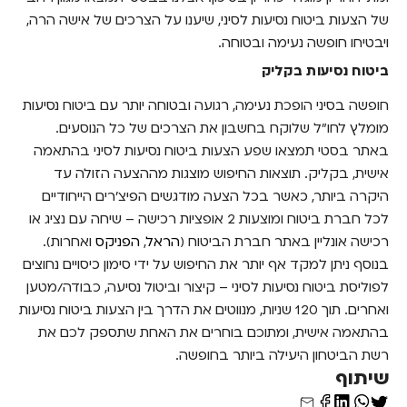
של הצעות
ביטוח נסיעות לסיני
, שיענו על הצרכים של אישה הרה,
ויבטיחו חופשה נעימה ובטוחה.
ביטוח נסיעות בקליק
חופשה בסיני הופכת נעימה, רגועה ובטוחה יותר עם
ביטוח נסיעות
מומלץ לחו"ל
שלוקח בחשבון את הצרכים של כל הנוסעים.
באתר בסטי תמצאו שפע הצעות ביטוח נסיעות לסיני בהתאמה
אישית, בקליק. תוצאות החיפוש מוצגות מההצעה הזולה עד
היקרה ביותר, כאשר בכל הצעה מודגשים הפיצ'רים הייחודיים
לכל חברת ביטוח ומוצעות 2 אופציות רכישה – שיחה עם נציג או
רכישה אונליין באתר חברת הביטוח (
הראל
,
הפניקס
ואחרות).
בנוסף ניתן למקד אף יותר את החיפוש על ידי סימון כיסויים נחוצים
לפוליסת ביטוח נסיעות לסיני – קיצור וביטול נסיעה, כבודה/מטען
ואחרים. תוך 120 שניות, מנווטים את הדרך בין הצעות ביטוח נסיעות
בהתאמה אישית, ומתוכם בוחרים את האחת שתספק לכם את
רשת הביטחון היעילה ביותר בחופשה.
שיתוף