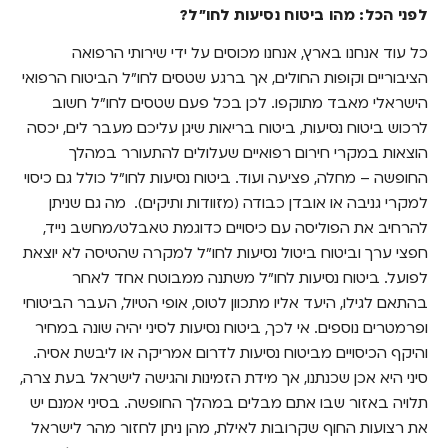
לפני הכל: מהו ביטוח נסיעות לחו"ל?
ביטוח נסיעות לסיני לבני גיל הזהב
כל עוד אנחנו בארץ, אנחנו מכוסים על ידי שירותי הרפואה
ביטוח נסיעות לסיני לנשים בהריון
הציבוריים וקופות החולים, אך ברגע שטסים לחו"ל הביטוח הרפואי
ביטוח נסיעות בקליק
הישראלי מאבד מתוקפו. לכן בכל פעם שטסים לחו"ל חשוב
לרכוש ביטוח נסיעות, ביטוח בריאות שיגן עליכם מעבר לים, יכסה
הוצאות במקרי חירום רפואיים שעלולים להתעורר במהלך
החופשה – מחלה, פציעה ועוד. ביטוח נסיעות לחו"ל כולל גם כיסוי
למקרי גניבה או אובדן כבודה (מזוודות ותיקים).
מה גם שניתן
להרחיב את הפוליסה עם כיסויים כדוגמת טאבלט/מחשב נייד,
חפצי ערך ו
ביטוח ביטול נסיעות לחו"ל
למקרה שהטיסה לא יוצאת
לפועל. ביטוח נסיעות לחו"ל משתנה ממבוטח אחד לאחר
בהתאם לגילו, היעד אליו מתכוון לטוס, אופי הטיול, העבר הביטוחי
ופרמטרים נוספים. אי לכך,
ביטוח נסיעות לסיני
יהיה שונה במחיר
והיקף הכיסויים מ
ביטוח נסיעות לדרום אמריקה
או ליבשת אסיה.
סיני היא אכן שכנתנו, אך מידת הזמינות והגישה לישראל בעת צרה,
תלויה באזור שבו אתם מבלים במהלך החופשה.
בסיני אמנם יש
את רצועות החוף שקרובות לאילת, מהן ניתן לחזור מהר לישראל