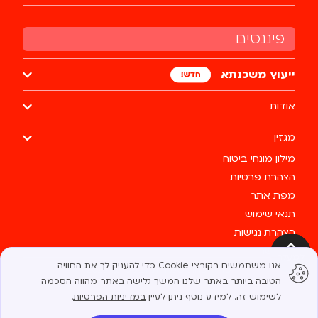
פיננסים
ייעוץ משכנתא
אודות
מגזין
מילון מונחי ביטוח
הצהרת פרטיות
מפת אתר
תנאי שימוש
הצהרת נגישות
צרו קשר
למעלה
אנו משתמשים בקובצי Cookie כדי להעניק לך את החוויה
כל הזכויות שמורות לבסטי @ 2025
הטובה ביותר באתר שלנו. המשך גלישה באתר מהווה הסכמה
לשימוש זה. למידע נוסף ניתן לעיין
במדיניות הפרטיות
.