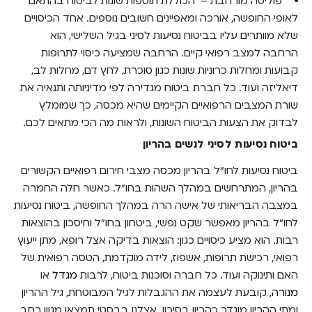
פוליסה מורחבת
– הכוללת תוספות שונות לביטוח בהתאם
לאופי החופשה, אורכה ומאפיינים חשובים נוספים. אחד הכיסויים
שלא מוותרים עליו ב
ביטוח נסיעות לסיני
בגיל השלישי, הוא
הרחבה למצב רפואי קיים. הרחבה שמציעה כיסוי לתרופות
קבועות ומחלות כרוניות שונות כגון סוכרת, לחץ דם, מחלות לב,
דיאליזה ועוד. כל חברת ביטוח מגדירה לפי מדיניותה ותנאיה את
שורת המצבים הרפואיים הקיימים שהיא מכסה, כך שמומלץ
לבדוק את הצעות הביטוח השונות, ולראות מה הכי מתאים לכם.
ביטוח נסיעות לסיני
לנשים בהריון
ביטוח נסיעות לחו"ל בהריון
מכסה מצבי חירום רפואיים הקשורים
בהריון, המתרחשים במהלך השהות בחו"ל. כאשר חלה החמרה
במצבה הבריאותי של אישה הרה במהלך החופשה, ביטוח נסיעות
לחו"ל בהריון מאפשר שקט נפשי, ביטחון בחו"ל וחיסכון בהוצאות
רבות. הוא מציע כיסויים כגון: הוצאות בדיקה אצל רופא, מתן ייעוץ
רפואי, רכישת תרופות, אשפוז, לידה מוקדמת, הטסה רפואית של
האם ותינוקה ועוד. כל חברה וסוכנות ביטוח, לרבות
מגדל
או
מנורה
, קובעת לעצמה את ההגבלות לגיל המבוטחת, גיל ההריון
ומתי ההריון מוגדר כהריון בסיכון. אצלנו בבסטי תמצאו מגוון רחב