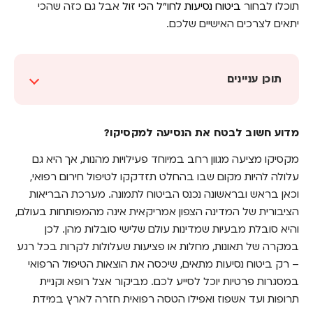
תוכלו לבחור
ביטוח נסיעות לחו"ל הכי זול
אבל גם כזה שהכי
יתאים לצרכים האישיים שלכם.
תוכן עניינים
מדוע חשוב לבטח את הנסיעה למקסיקו?
מדוע חשוב לבטח את הנסיעה למקסיקו?
כיצד לבחור את ביטוח הנסיעות המתאים
למקסיקו?
מקסיקו מציעה מגוון רחב במיוחד פעילויות מהנות, אך היא גם
עלולה להיות מקום שבו בהחלט תזדקקו לטיפול חירום רפואי,
כל טיול גדול במקסיקו מתחיל בבחירת ביטוח
נסיעות באמצעות Bestie!
וכאן בראש ובראשונה נכנס הביטוח לתמונה. מערכת הבריאות
הציבורית של המדינה הצפון אמריקאית אינה מהמפותחות בעולם,
והיא סובלת מבעיות שמדינות עולם שלישי סובלות מהן. לכן
במקרה של תאונות, מחלות או פציעות שעלולות לקרות בכל רגע
– רק ביטוח נסיעות מתאים, שיכסה את הוצאות הטיפול הרפואי
במסגרות פרטיות יוכל לסייע לכם. מביקור אצל רופא וקניית
תרופות ועד אשפוז ואפילו הטסה רפואית חזרה לארץ במידת