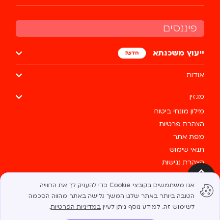
פיננסים
ייעוץ משכנתא
אודות
מגזין
מילון מונחי ביטוח
הצהרת פרטיות
מפת אתר
תנאי שימוש
הצהרת נגישות
צרו קשר
למעלה
אנו משתמשים בקובצי Cookie כדי להעניק לך את החוויה
כל הזכויות שמורות לבסטי @ 2025
הטובה ביותר באתר שלנו. המשך גלישה באתר מהווה הסכמה
לשימוש זה. למידע נוסף ניתן לעיין
במדיניות הפרטיות
.