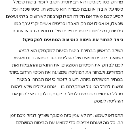
מרוחק כמו מקסיקו הוא רב יחסית, חשוב לזכור ביטוח שכולל
כיסוי על אובדן או גניבת כבודה הוא משמעותי. כיסוי שכזה יוכל
לסייע לכם מאוד אם חלילה תפלו קורבנות לאירועים בלתי נעימים
שכאלו, או אפילו אם רק תאבדו פריטים אישיים יקרי ערך כמו
טלפונים, מצלמות ומחשבים ניידים שלכם מסיבה כזו או אחרת.
כיצד לבחור את ביטוח הנסיעות המתאים למקסיקו?
השלב הראשון בבחירת ביטוח נסיעות למקסיקו הוא לבצע
השוואת מחירים ותנאים של הפוליסות הזו. השוואה כזו תאפשר
לכם לבדוק את הכיסויים המוצעים, את התנאים וההגבלות ואת
המחירים, ולבחור את הפוליסה שמציעה את הכיסוי הרחב ביותר
במחיר המשתלם ביותר. חשוב לזכור כי אם תבחרו
בביטוח
נסיעות לחו"ל
הכי זול שנתקלתם בו – אתם עלולים שלא ליהנות
מכלל הכיסויים הנדרשים לטיול במקסיקו, ולכן כדאי לבחון את
הפוליסה לעומק.
תתפלאו לשמוע: זה לא עניין כזה מסובך שצריך לגזול מכם זמן
רב. כל מה שאתם צריכים כדי למצוא את הביטוח המשתלם