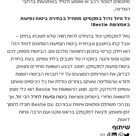
מתכוונים לשכור רכב או אופנוע ולטייל באמצעותו ברחבי
המדינה.
כל טיול גדול במקסיקו מתחיל בבחירת ביטוח נסיעות
באמצעות Bestie!
טיול למקסיקו יכול בהחלט להיות חוויה שלא תשכחו בחיים –
אבל קחו בחשבון שבחירת ביטוח הנסיעות המתאים לטיול הזה
הוא חלק קריטי בתכנון החופשה שלכם שם. הבייטוח מספק לכם
שקט נפשי והגנה במקרה של מצבים בלתי צפויים. בעת בחירת
ביטוח נסיעות למקסיקו, חשוב לבצע השוואת מחירים ותנאים,
לבדוק את השירותים המוצעים על ידי חברות הביטוח השונות
ולוודא שהפוליסה שאתם בוחרים כוללת את כל הכיסויים שאתם
עשויים להזדקק להם. מנוע ההשוואות של Bestie הוא כלי מצוין
להשוואת מחירי ביטוחים ומציאות
ביטוח נסיעות לחו"ל הכי זול
, אך
גם הכי משתלם ומתאים אישית עבורכם. עם Bestie תוכלו לחסוך
זמן ומאמץ, ולצאת למקסיקו בראש שקט ועם הרבה פחות
דאגות.
שיתוף