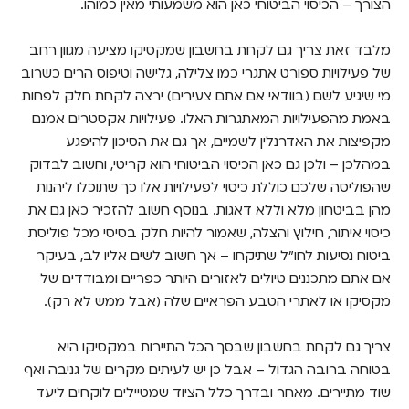
הצורך – הכיסוי הביטוחי כאן הוא משמעותי מאין כמוהו.
מלבד זאת צריך גם לקחת בחשבון שמקסיקו מציעה מגוון רחב
של פעילויות ספורט אתגרי כמו צלילה, גלישה וטיפוס הרים כשרוב
מי שיגיע לשם (בוודאי אם אתם צעירים) ירצה לקחת חלק לפחות
באמת מהפעילויות המאתגרות האלו. פעילויות אקסטרים אמנם
מקפיצות את האדרנלין לשמיים, אך גם את הסיכון להיפגע
במהלכן – ולכן גם כאן הכיסוי הביטוחי הוא קריטי, וחשוב לבדוק
שהפוליסה שלכם כוללת כיסוי לפעילויות אלו כך שתוכלו ליהנות
מהן בביטחון מלא וללא דאגות. בנוסף חשוב להזכיר כאן גם את
כיסוי איתור, חילוץ והצלה, שאמור להיות חלק בסיסי מכל פוליסת
ביטוח נסיעות לחו"ל שתיקחו – אך חשוב לשים אליו לב, בעיקר
אם אתם מתכננים טיולים לאזורים היותר כפריים ומבודדים של
מקסיקו או לאתרי הטבע הפראיים שלה (אבל ממש לא רק).
צריך גם לקחת בחשבון שבסך הכל התיירות במקסיקו היא
בטוחה ברובה הגדול – אבל כן יש לעיתים מקרים של גניבה ואף
שוד מתיירים. מאחר ובדרך כלל הציוד שמטיילים לוקחים ליעד