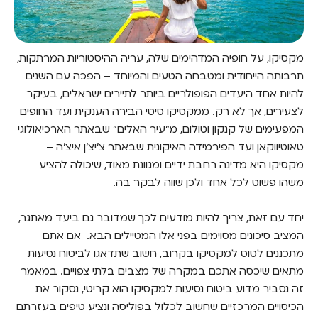
מקסיקו, על חופיה המדהימים שלה, עריה ההיסטוריות המרתקות,
תרבותה הייחודית ומטבחה הטעים והמיוחד – הפכה עם השנים
להיות אחד היעדים הפופולריים ביותר לתיירים ישראלים, בעיקר
לצעירים, אך לא רק. ממקסיקו סיטי הבירה הענקית ועד החופים
המפעימים של קנקון וטולום, מ"עיר האלים" שבאתר הארכיאולוגי
טאוטיווקאן ועד הפירמידה האיקונית שבאתר צ'יצ'ן איצ'ה –
מקסיקו היא מדינה רחבת ידיים ומגוונת מאוד, שיכולה להציע
משהו פשוט לכל אחד ולכן שווה לבקר בה.
יחד עם זאת, צריך להיות מודעים לכך שמדובר גם ביעד מאתגר,
המציב סיכונים מסוימים בפני אלו המטיילים הבא. אם אתם
מתכננים לטוס למקסיקו בקרוב, חשוב שתדאגו לביטוח נסיעות
מתאים שיכסה אתכם במקרה של מצבים בלתי צפויים. במאמר
זה נסביר מדוע ביטוח נסיעות למקסיקו הוא קריטי, נסקור את
הכיסויים המרכזיים שחשוב לכלול בפוליסה ונציע טיפים בעזרתם