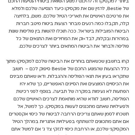
ביותר למקסיקו זה להיכנס למנוע השוואת ביטוחי הנסיעות החכם
של Bestie, להזין שם את מקסיקו כיעד הנסיעה שלכם ולמלא
את פרטיכם האישיים את תאריכי הטיול שלכם. משם, בלחיצה
קלה, תקבלו כמה רגעים מבחר הצעות ביטוח מיטב חברות
הביטוח המובילות בישראל. ככה תוכלו להשוות בין פוליסות שונות
במהירות ובקלות, לבד>וק את המחירים ואת התנאים של כל
פוליסה ולבחור את הביטוח המתאים ביותר לצרכים שלכם.
קחו בחשבון שכשאתם בוחרים את הביטוח שלכם למקסיקו מתוך
כלל ההצעות שהמנוע החכם של Bestie סיפוק לכם – חשוב
שתקראו בעיון את תנאי הפוליסה וההגבלות. ודאו שאתם מבינים
את הכיסויים המוצעים ואת הסייגים האפשריים, כך שלא יהיו
הפתעות לא נעימות במקרה של תביעה. בנוסף לפני רכישת
הפוליסה, חשוב לוודא שהיא מותאמת לצרכים האישיים שלכם
ולפעילויות שאתם מתכננים לעשות במקסיקו. כך למשל, אל
תשכחו לסמן שאתם צריכים הרחבה לביטוח של כיסוי אקסטרים
אם אתם מתכוונים להשתתף בפעילויות אתגריות במהלך הטיול
המקסיקני שלכם, או הרחבת כיסוי לנזקי צד ג' אם למשל אתם