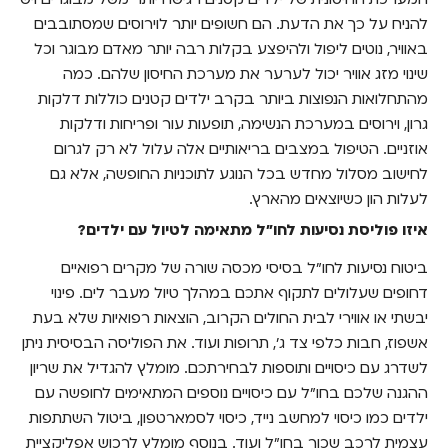
להניח על כך את הדעת. הם חשופים יותר לוירוסים שמסתובבים
באוויר, נוטים ליפול ולהיפצע בקלות רבה יותר מאדם מבוגר וכל
שינוי מזג אוויר יכול לערער את מערכת החיסון שלהם. כמה
מהתחלואות הנפוצות ביותר בקרב ילדים קטנים כוללות דלקות
גרון, וירוסים במערכת הנשימה, תופעות עור ופריחות ודלקות
אוזניים. הטיפול במצבים בריאותיים אלה עלול לא רק לגרום
לחישוב מסלול מחדש בכל הנוגע לתוכניות החופשה, אלא גם
לעלות הון כשיוצאים מהארץ.
איזו פוליסת נסיעות לחו"ל מתאימה לטיול עם ילדים?
ביטוח נסיעות לחו"ל בסיסי מכסה שורה של מקרים רפואיים
דחופים שעלולים לתקוף אתכם במהלך טיול מעבר לים. פינוי
יבשתי או אווירי לבית החולים הקרוב, הוצאות רפואיות שלא בעת
אשפוז, חבות כלפי צד ג', תרופות ועוד. את הפוליסה הבסיסית ניתן
לשדרג עם כיסויים ותוספות לבחירתכם. מומלץ להגדיל את שריון
ההגנה שלכם בחו"ל עם כיסויים נוספים המתאימים לחופשה עם
ילדים כמו כיסוי למחשב נייד, כיסוי לסמארטפון, ביטול השתתפות
עצמית לרכב שכור בחו"ל ועוד. בנוסף מומלץ לרכוש אפליקציית