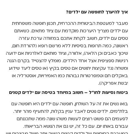
איך להיערך לחופשה עם ילדים?
איך להיערך לחופשה עם ילדים?
ביטוח נסיעות לחו"ל – חשוב במיוחד בטיסה עם
ילדים קטנים
מעבר למעטפת הביטוחית ההכרחית, תכנון חופשה משפחתית
עם ילדים מצריך היערכות מוקדמת עם ציוד מתאים. כשאתם
איזו פוליסת נסיעות לחו"ל מתאימה לטיול עם
ילדים?
טסים עם ילדים, חשוב לקחת אתכם במזוודה ערכת עזרה
ראשונה, כמה תרופות בסיסיות ללא מרשם רופא (להורדת חום,
באתר בסטי כל אחד מרכיב את הפוליסה הנכונה
שיכוך כאבים וכן הלאה), אלוורה, וציוד מותאם לאלרגיות אם ידועה
לו
רגישות ספציפית אצל אחד הילדים. מומלץ להצטייד בקרם הגנה
ומשחה נגד עקיצות יתושים אם טסים בקיץ (או טסים ליעד שידוע
באקלים חם וטמפרטורות גבוהות כמו האמירויות, אוסטרליה או
יבשת אפריקה).
ביטוח נסיעות לחו"ל – חשוב במיוחד בטיסה עם ילדים קטנים
בואו נשים את זה על השולחן, חופשה עם ילדים היא חופשה עם
בלת"מים. ילדים נוטים לאבד עניין בקלות, להתעייף מהר יותר.
לפעמים הם פשוט רוצים לעשות משהו שונה ממה שתכננתם
עבורם באותו יום. עם כל זה, יש גם את הנושא הבריאותי.
המערכת החיסונית של ילדים קטנים רגישה יותר משל מבוגרים ויש