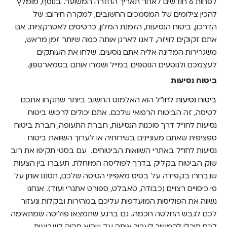
לפחות 6 חודשים לאחר תאריך החזרה המשוער. בנוסף, מומלץ
מזג האוויר
להכין צילומים של המסמכים החשובים, למקרה חירום: של
הדרכון, ביטוח הנסיעות, הזמנת המלון, כרטיסים לאטרקציות. אם
דרכי תקשורת עם הקרובים שלכם
אתם זקוקים לוויזה, דאגו לארגן אותה כמה שיותר זמן מראש,
חיסונים, במידת הצורך
משגרירות המדינה אליה אתם נוסעים. שלחו את העותקים
לעצמכם ולנוסעים הנוספים במייל ושמרו אותם בסמארטפון.
ציוד לטיסה
ביטוח נסיעות
אפליקציות שימושיות לנסיעות
ביטוח נסיעות לחו"ל
הוא האלמנט החשוב ביותר שתקחו אתכם
שפה ותרבות
לטיסה, זה הביטוח הרפואי שלכם. אתם יכולים לרכוש ביטוח
נסיעות לחו"ל דרך סוכנות הנסיעות, חברת התעופה, חברת ביטוח
מתאם לכל המטענים שלכם
ספציפית שאתם מעוניינים בשירותיה או לערוך השוואת ביטוח
נסיעות לחו"ל באתרי השוואות הביטוחים.
עם בסטי תקיפו את רוב
שוק הביטוח בקליק בדרך לפוליסה המיוחלת. תעברו בין הצעות
שנבחרו בקפידה על בסיס מאפייני הטיסה שלכם, תסננו אותן על
פי כיסויים רצויים (כבודה, טאבלט, ספורט אתגרי ועוד). אנחנו
נשווה את הפוליסות המועדפות עליכם במהירות ובקלות ונעזור
לכם לגבש החלטה חכמה. גם ברגע שתמצאו פוליסה שמתאימה
לכם תוכלו להמשיך לערוך אותה עד שהיא תהיה לשביעות