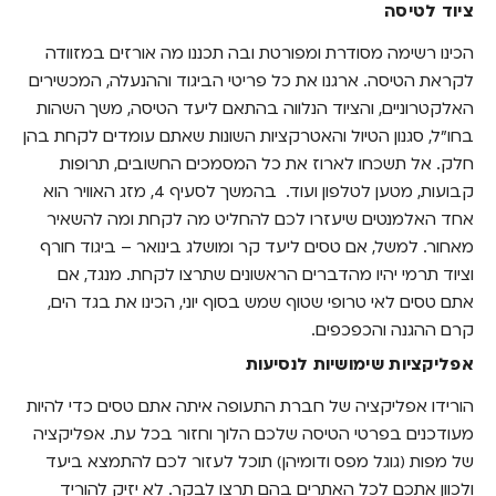
ציוד לטיסה
הכינו רשימה מסודרת ומפורטת ובה תכננו מה אורזים במזוודה
לקראת הטיסה. ארגנו את כל פריטי הביגוד וההנעלה, המכשירים
האלקטרוניים, והציוד הנלווה בהתאם ליעד הטיסה, משך השהות
בחו"ל, סגנון הטיול והאטרקציות השונות שאתם עומדים לקחת בהן
חלק. אל תשכחו לארוז את כל המסמכים החשובים, תרופות
קבועות, מטען לטלפון ועוד.
בהמשך לסעיף 4, מזג האוויר הוא
אחד האלמנטים שיעזרו לכם להחליט מה לקחת ומה להשאיר
מאחור. למשל, אם טסים ליעד קר ומושלג בינואר – ביגוד חורף
וציוד תרמי יהיו מהדברים הראשונים שתרצו לקחת. מנגד, אם
אתם טסים לאי טרופי שטוף שמש בסוף יוני, הכינו את בגד הים,
קרם ההגנה והכפכפים.
אפליקציות שימושיות לנסיעות
הורידו אפליקציה של חברת התעופה איתה אתם טסים כדי להיות
מעודכנים בפרטי הטיסה שלכם הלוך וחזור בכל עת. אפליקציה
של מפות (גוגל מפס ודומיהן) תוכל לעזור לכם להתמצא ביעד
ולכוון אתכם לכל האתרים בהם תרצו לבקר. לא יזיק להוריד