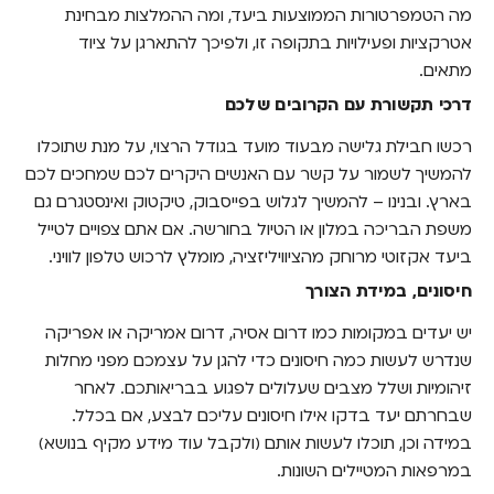
מה הטמפרטורות הממוצעות ביעד, ומה ההמלצות מבחינת
אטרקציות ופעילויות בתקופה זו, ולפיכך להתארגן על ציוד
מתאים.
דרכי תקשורת עם הקרובים שלכם
רכשו חבילת גלישה מבעוד מועד בגודל הרצוי, על מנת שתוכלו
להמשיך לשמור על קשר עם האנשים היקרים לכם שמחכים לכם
בארץ. ובנינו – להמשיך לגלוש בפייסבוק, טיקטוק ואינסטגרם גם
משפת הבריכה במלון או הטיול בחורשה. אם אתם צפויים לטייל
ביעד אקזוטי מרוחק מהציוויליזציה, מומלץ לרכוש טלפון לוויני.
חיסונים, במידת הצורך
יש יעדים במקומות כמו דרום אסיה, דרום אמריקה או אפריקה
שנדרש לעשות כמה חיסונים כדי להגן על עצמכם מפני מחלות
זיהומיות ושלל מצבים שעלולים לפגוע בבריאותכם. לאחר
שבחרתם יעד בדקו אילו חיסונים עליכם לבצע, אם בכלל.
במידה וכן, תוכלו לעשות אותם (ולקבל עוד מידע מקיף בנושא)
במרפאות המטיילים השונות.