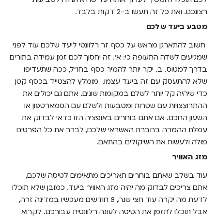
רצונכם. ואת כל זה תעשו ב-2 דקות בלבד.
מטבע ביעד שלכם
חשוב להתארגן מראש על כסף זר רלוונטי ליעד שלכם עוד לפני
שמגיעים לשדה התעופה כי:
א'. זה יחסוך לכם זמן עמידה בתורים
בדרך למטוס.
ב. יקר יותר להמיר כסף בחו"ל, ככה שתעדיפו
שלא להתעסק עם זה ביעד עצמו.
מומלץ להצטייד בכסף קטן
כדי שיהיה קל יותר לשלם במקומות שונים. אתם גם יכולים את
ההתרוצצויות עם שטרות ומטבעות ולשלם עם הסמארטפון או
השעון החכם. אם אתם בוחרים באופציה הזו כדאי לבדוק את
עמלת ההמרה בחברת האשראי שלכם, לברר את כל הפרטים
מולה ולעשות את השיקולים בהתאם.
מזג האוויר
עוד בשלב שאתם בוחרים תאריכים מתאימים לטיסה שלכם,
אתם צריכים לבדוק מה יהיה מזג האוויר ביעד. כמובן שלא תוכלו
לדעת מה יקרה עוד חצי שנה, 8 חודשים מעכשיו במדינה זרה,
אבל תוכלו לתזמן את הטיסה לעונה רלוונטית עבורכם. לקרוא