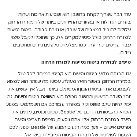
עוד דבר שצריך לקחת בחשבון הוא שנסיעות ארוכות ושהות
בערים הגדולות או באזורים התיירותיים ביותר של המזרח הרחוק
עלולות להוביל למצבים של אובדן או גניבת כבודה. ביטוח נסיעות
למזרח הרחוק כולל כיסוי למקרים אלו, כך שתוכלו לקבל פיצוי
עבור פריטים יקרי ערך כמו מצלמות, טלפונים ניידים ומחשבים
ניידים.
טיפים לבחירת ביטוח נסיעות למזרח הרחוק
אז הבנתם מדוע ביטוח נסיעות הוא קריטי במיוחד לכל טיול
במזרח הרחוק באשר הוא? מעולה. עכשיו מה שנותר הוא למצוא
לעצמכם את הביטוח הנכון והמשתלם ביותר. אבל איך עושים את
זה? השלב הראשון והחשוב מכולם הוא
השוואת ביטוח נסיעות
. זה
יכול להיות שלב פשוט וקל במיוחד עבורכם אם תשמתמשו במנוע
השוואת הביטוחים החכם של Bestie. פשוט נכנסים, מזינים את
היעד במזרח הרחוק אליו אתם נוסעים, מציינים תאריכי נסיעה
ופרטים אישיים – ותוך כמה רגעים המנוע של Bestie יספק לכם
הצעות לפוליסות של חברות הביטוח המובילות בישראל.