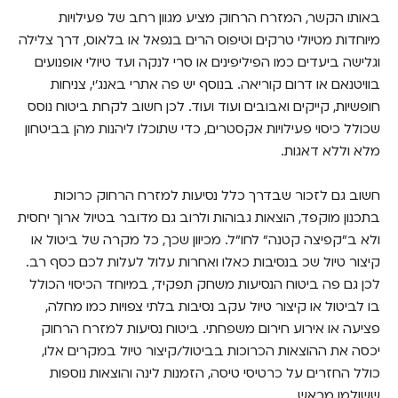
באותו הקשר, המזרח הרחוק מציע מגוון רחב של פעילויות
מיוחדות מטיולי טרקים וטיפוס הרים בנפאל או בלאוס, דרך צלילה
וגלישה ביעדים כמו הפיליפינים או סרי לנקה ועד טיולי אופנועים
בוויטנאם או דרום קוריאה. בנוסף יש פה אתרי באנג'י, צניחות
חופשיות, קייקים ואבובים ועוד ועוד. לכן חשוב לקחת ביטוח נוסס
שכולל כיסוי פעילויות אקסטרים, כדי שתוכלו ליהנות מהן בביטחון
מלא וללא דאגות.
חשוב גם לזכור שבדרך כלל נסיעות למזרח הרחוק כרוכות
בתכנון מוקפד, הוצאות גבוהות ולרוב גם מדובר בטיול ארוך יחסית
ולא ב"קפיצה קטנה" לחו"ל. מכיוון שכך, כל מקרה של ביטול או
קיצור טיול שכ בנסיבות כאלו ואחרות עלול לעלות לכם כסף רב.
לכן גם פה ביטוח הנסיעות משחק תפקיד, במיוחד הכיסוי הכולל
בו לביטול או קיצור טיול עקב נסיבות בלתי צפויות כמו מחלה,
פציעה או אירוע חירום משפחתי. ביטוח נסיעות למזרח הרחוק
יכסה את ההוצאות הכרוכות בביטול/קיצור טיול במקרים אלו,
כולל החזרים על כרטיסי טיסה, הזמנות לינה והוצאות נוספות
ששולמו מראש.