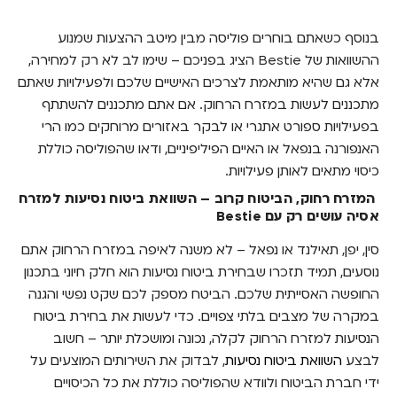
בנוסף כשאתם בוחרים פוליסה מבין מיטב ההצעות שמנוע
ההשוואות של Bestie הציג בפניכם – שימו לב לא רק למחירה,
אלא גם שהיא מותאמת לצרכים האישיים שלכם ולפעילויות שאתם
מתכננים לעשות במזרח הרחוק. אם אתם מתכננים להשתתף
בפעילויות ספורט אתגרי או לבקר באזורים מרוחקים כמו הרי
האנפורנה בנפאל או האיים הפיליפיניים, ודאו שהפוליסה כוללת
כיסוי מתאים לאותן פעילויות.
המזרח רחוק, הביטוח קרוב – השוואת ביטוח נסיעות למזרח
אסיה עושים רק עם Bestie
סין, יפן, תאילנד או נפאל – לא משנה לאיפה במזרח הרחוק אתם
נוסעים, תמיד תזכרו שבחירת ביטוח נסיעות הוא חלק חיוני בתכנון
החופשה האסייתית שלכם. הביטח מספק לכם שקט נפשי והגנה
במקרה של מצבים בלתי צפויים. כדי לעשות את בחירת ביטוח
הנסיעות למזרח הרחוק לקלה, נכונה ומושכלת יותר – חשוב
לבצע
השוואת ביטוח נסיעות
, לבדוק את השירותים המוצעים על
ידי חברת הביטוח ולוודא שהפוליסה כוללת את כל הכיסויים