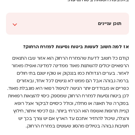
תוכן עניינים
אז למה חשוב לעשות ביטוח נסיעות למזרח
הרחוק?
אז למה חשוב לעשות ביטוח נסיעות למזרח הרחוק?
טיפים לבחירת ביטוח נסיעות למזרח הרחוק
קודם כל חשוב לדעת שהמזרח הרחוק הוא אזור שבו התנאים
הרפואיים יכולים להשתנות מאוד ממדינה למדינה ואפילו מאזור
המזרח רחוק, הביטוח קרוב – השוואת ביטוח
נסיעות למזרח אסיה עושים רק עם Bestie
לאזור. בערים הגדולות כמו בנגקוק או טוקיו ישנם בתי חולים
ברמה גבוהה אבל הם ממש לא נגישים לכל אחד, ובאזורים
כפריים או מבודדים יותר הגישה לטיפול רפואי היא מוגבלת מאוד.
לכן ביטוח נסיעות למזרח הרחוק שמספק כיסוי להוצאות רפואיות
במקרה של תאונה או מחלה, וכולל כיסויים לביקור אצל רופא
קניית תרופות ואשפוז הוא הכרחי ביותר. גם לכיסוי איתור, חילוץ
והצלה, שיכול להחזיר אתכם עד הארץ אם יש צורך בכך יש
חשיבות גבוהה בטיולים מהסוג שעושים במזרח הרחוק.