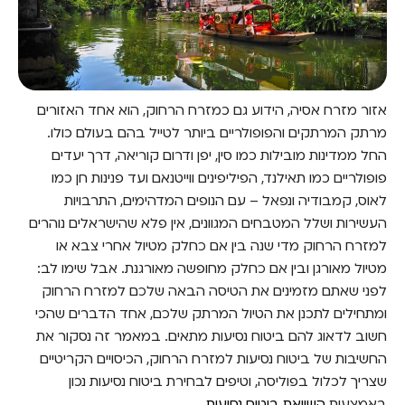
אזור מזרח אסיה, הידוע גם כמזרח הרחוק, הוא אחד האזורים
מרתק המרתקים והפופולריים ביותר לטייל בהם בעולם כולו.
החל ממדינות מובילות כמו סין, יפן ודרום קוריאה, דרך יעדים
פופולריים כמו תאילנד, הפיליפינים ווייטנאם ועד פנינות חן כמו
לאוס, קמבודיה ונפאל – עם הנופים המדהימים, התרבויות
העשירות ושלל המטבחים המגוונים, אין פלא שהישראלים נוהרים
למזרח הרחוק מדי שנה בין אם כחלק מטיול אחרי צבא או
מטיול מאורגן ובין אם כחלק מחופשה מאורגנת. אבל שימו לב:
לפני שאתם מזמינים את הטיסה הבאה שלכם למזרח הרחוק
ומתחילים לתכנן את הטיול המרתק שלכם, אחד הדברים שהכי
חשוב לדאוג להם ביטוח נסיעות מתאים. במאמר זה נסקור את
החשיבות של ביטוח נסיעות למזרח הרחוק, הכיסויים הקריטיים
שצריך לכלול בפוליסה, וטיפים לבחירת ביטוח נסיעות נכון
באמצעות
השוואת ביטוח נסיעות
.