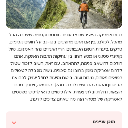
דרום אמריקה היא יבשת צבעונית, תוססת וקסומה שיש בה הכל
מהכל, לכולם. בין אם אתם מחפשים בטן-גב על חופים קסומים,
טרקים ביערות הגשם העבותים, הרי האנדים ונהר האמזונס, טיול
קולינרי ססגוני או מסע רוחני בין עתיקות תרבות האינקה, אתם
הולכים להישאב פנימה, להתאהב. עם זאת, חשוב לזכור שטיול
לדרום אמריקה טומן בחובו גם סיכונים: גישה מוגבלת לטיפולים
רפואיים נאותים, גניבות ועוד.
ביטוח נסיעות לחו"ל
יעניק לכם את
הביטחון וההגנה הדרושים לכם במהלך החופשה, ויחסוך מכם
הוצאות גדולות ובלתי צפויות. אילו כיסויים כדאי לרכוש כשטסים
לאמריקה של מטה? הנה מה שאתם צריכים לדעת.
תוכן עניינים