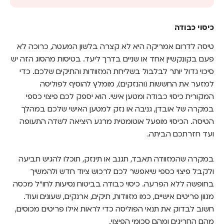
כיסוי כבודה
כיסוי כבודה
כיסוי לטלפון נייד
טיסה לדרום אמריקה היא לא קצרה בלשון המעטה, כרוכה לא
כיסוי מצב בריאותי קיים
פעם בקונקשיין אחד או שניים בדרך ליעד. בטיסות מהסוג הזה יש
כיסוי איתור, חילוץ והצלה
סיכוי גדול יותר לבלבול בשליחת המזוודות והתיקים שלכם. כדי
למזער את החששות (והנזקים), מומלץ להוסיף לפוליסה
לא תאמינו באיזו מהירות תמצאו ביטוח נסיעות
המקורית כיסוי כבודה ומטען אישי. הוא יספק לכם פיצוי כספי
לחו"ל לדרום אמריקה
במקרה של אובדן, גניבה או נזק למטען האישי שלכם במהלך
הטיסה. הכיסוי מופעל אוטומטית מרגע היציאה לשדה התעופה
ועד חזרתכם הביתה.
במקרה שהמזוודה תאבד, תגנב או תינזק, תוכלו להגיש תביעה
ולקבל פיצוי כספי שיאפשר לכם לרכוש ציוד חדש ולהמשיך
בחופשה ללא הפרעה. כיסוי כבודה בביטוח נסיעות לחו"ל מכסה
מגוון פריטים אישיים, כמו מזוודות, תיקים, ארנקים, שעונים ועוד.
חשוב לבדוק את תנאי הפוליסה כדי לראות אילו פריטים מכוסים,
מהם החריגים ומהם סכומי הפיצוי.