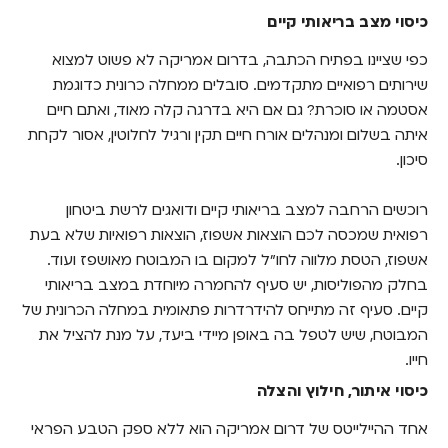
כיסוי מצב בריאותי קיים
כפי שציינו בפתיח הכתבה, בדרום אמריקה לא פשוט למצוא
שירותים רפואיים מתקדמים. סובלים ממחלה כרונית כדוגמת
אסטמה או סוכרת? גם אם היא בדרגה קלה מאוד, ואתם חיים
איתה בשלום ומנהלים אורח חיים תקין ורגיל לחלוטין, אסור לקחת
סיכון.
רוכשים הרחבה למצב בריאותי קיים ודואגים לרשת ביטחון
רפואית שמכסה לכם הוצאות אשפוז, הוצאות רפואיות שלא בעת
אשפוז, הטסת מלווה לחו"ל למקום בו המבוטח מאושפז ועוד.
בחלק מהפוליסות, יש סעיף להחמרה מיוחדת במצב בריאותי
קיים. סעיף זה מתייחס להידרדרות פתאומית במחלה הכרונית של
המבוטח, שיש לטפל בה באופן מיידי ביעד, על מנת להציל את
חייו.
כיסוי איתור, חילוץ והצלה
אחד ההיילייטס של דרום אמריקה הוא ללא ספק הטבע הפראי