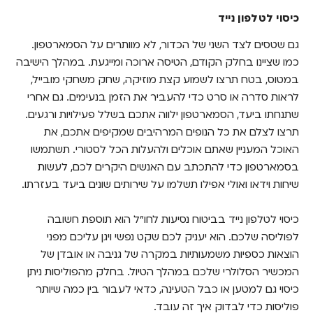
כיסוי לטלפון נייד
גם שטסים לצד השני של הכדור, לא מוותרים על הסמארטפון.
כמו שציינו בחלק הקודם, הטיסה ארוכה ומייגעת. במהלך הישיבה
במטוס, בטח תרצו לשמוע קצת מוזיקה, שחק משחקי מובייל,
לראות סדרה או סרט כדי להעביר את הזמן בנעימים. גם אחרי
שתנחתו ביעד, הסמארטפון ילווה אתכם בשלל פעילויות ורגעים.
תרצו לצלם את כל הנופים המרהיבים שמקיפים אתכם, את
האוכל המעניין שאתם אוכלים ולהעלות הכל לסטורי. תשתמשו
בסמארטפון כדי להתכתב עם האנשים היקרים לכם, לעשות
שיחות וידאו ואולי אפילו תשלמו על שירותים שונים ביעד בעזרתו.
כיסוי לטלפון נייד בביטוח נסיעות לחו"ל הוא תוספת חשובה
לפוליסה שלכם. הוא יעניק לכם שקט נפשי ויגן עליכם מפני
הוצאות כספיות משמעותיות במקרה של גניבה או אובדן של
המכשיר הסלולרי שלכם במהלך הטיול. בחלק מהפוליסות ניתן
כיסוי גם למטען או כבל הטעינה, כדאי לעבור בין כמה שיותר
פוליסות כדי לבדוק איך זה עובד.