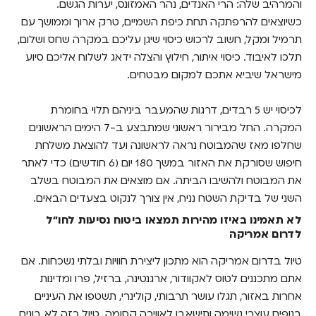
והמרהיב שלה: הרי האנדים, נהר האמזונס, יערות הגשם.
כשיוצאים להרפתקה תחת כיפת השמיים, טרק ארוך וממושך עם
תרמיל ומקל, חשוב לרכוש כיסוי שיגן עליכם במקרה שחס ושלום,
תלכו לאיבוד. כיסוי איתור, חילוץ והצלה ידאג לשלוח אליכם סיוע
מישראל שיביא אתכם למקום מבטחים.
לכיסוי יש 5 רבדים, דרגות שהמעבר ביניהם תלוי בחומרת
המקרה. החל מבירור ראשוני שמתבצע ב-7 הימים הראשונים
שחלפו מאז שהמבוטח נראה לראשונה ועד להוצאת משלחת
חיפוש שסורקת את האזור במשך 180 יום (6 חודשים) כדי לאתר
את המבוטח ולהשיבו הביתה. אם מוצאים את המבוטח בשלב
השני של בדיקת השטח נניח, אין צורך לנקוט בצעדים הבאים.
לא תאמינו באיזו מהירות תמצאו ביטוח נסיעות לחו"ל
לדרום אמריקה
טיול בדרום אמריקה הוא מתכון ליצירת חוויות ובלתי נשכחות. אם
אתם מתכננים לטוס לאקוודור, ארגנטינה, ברזיל, פרו ומדינות
אחרות באזור, תגלו עושר תרבותי, קולינרי, תשטפו את העיניים
בנופים עוצרי נשימה ותישאבו לאווירה קסומה. טיול כזה לא בונים