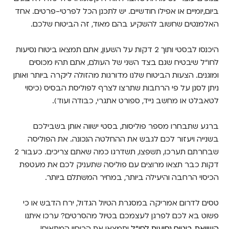
ביום,יומיים או אפילו חודשיים. יש לתכנן הכל לפרטי-פרטים. אחד
האלמנטים שחשוב להשקיע בהם מאוד, זה הביטוח שלכם.
היכנסו ל
בסטי
ותוך 2 דקות על השעון, אתם תמצאו ביטוח נסיעות
לחו"ל שיבטיח שגם בצד השני של העולם, אתם תהיו מכוסים
ומוגנים. הצעות הביטוח שלנו מדורגות מהזולה ליקרה ביותר ואותן
ניתן לסנן על פי הרחבות שתרצו לצרף לפוליסת הבסיס (כיסוי
לטאבלט או מחשב נייד, ספורט אתגרי, כבודה ועוד).
ברגע שתבחרו מספר פוליסות, בסטי ישווה אותן בשבילכם
בשנייה ויעזור לכם לגבש את ההחלטה הנכונה. את הפוליסה
שבחרתם תערכו, תשפצו, תשדרגו כמה שאתם צריכים. כעבור 2
דקות כבר תצאו מרוצים עם פוליסה שתעניק לכם את מעטפת
הכיסוי הרחבה והיעילה ביותר, במחיר המשתלם ביותר.
טסים לדרום אמריקה במסגרת הטיול הגדול, ירח הדבש או כי
פשוט בא לכם לפרגן לעצמכם בטיול מהסרטים? ערכו איתנו
השוואת ביטוח נסיעות לחו"ל
ותמצאו את הכיסוי המתאים!