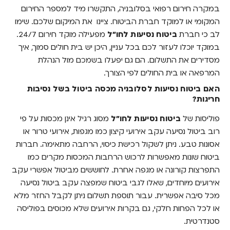
במקרה חירום רפואי בסלובניה, התקשרו מיד למספר החירום
המקומי או למוקד חברת הביטוח. ציינו את המיקום שלכם. שימו
לב כי חברת
ביטוח נסיעות לחו"ל
מפעילה מוקד חירום 24/7.
במוקד יוכלו לעזור לכם בכל עניין, היכן יש בית חולים סמוך, איך
מסדירים את התשלום. הם גם יפעלו בשמכם מול הנהלת
המרפאה או בית החולים לפי הצורך.
האם ביטוח נסיעות לסלובניה מכסה ביטול בשל נסיבות
חריגות?
פוליסות של
ביטוח נסיעות לחו"ל
מסוג רגיל אינן מכסות על פי
רוב ביטול נסיעה עקב אירועי קיצון כמו מגפות, אירועי טרור או
אסונות טבע. ניתן לשקול רכישת כיסוי, הרחבה מתאימה. חברות
ביטוח שונות מאפשרות לרכוש הרחבות המכסות מקרים כמו
התפרצות קורונה או מגפה אחרת. לחוששים מביטול אפשרי עקב
אירועים מיוחדים, שאלו לגבי ביטוח שמפצה עקב ביטול נסיעה
מכל סיבה אפשרית. עבור תוספת תשלום ניתן לקבל החזר מלא
או לכל הפחות חלקי, גם בקרות אירועים שלא מכוסים בפוליסה
סטנדרטית.