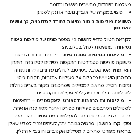
מצלמות מיוחדות, מחשבים נישאים וכדומה
פיצוי במקרה של אובדן, גניבה או נזק למטען
השוואת פוליסות ביטוח נסיעות לחו"ל לסלובניה, כך עושים
זאת נכון
לקראת הטיול כדאי להשוות בין מספר סוגים של פוליסות
ביטוח
נסיעות
המתאימות לטיול בסלובניה:
פוליסות בסיסיות סטנדרטיות
– מרבית חברות הביטוח
משווקת פוליסות סטנדרטיות התקפות לטיולים לסלובניה. היתרון
הוא מחיר אטרקטיבי, כיסוי טוב לטיולים עירוניים ותיירות נינוחה.
החיסרון הוא שיש מגבלות על פעילויות אתגריות, תקרות כיסוי
נמוכות יחסית. מתאים למטיילים שמתכננים ביקור בערים גדולות
ליובליאנה, בלד וכדומה, ללא פעילויות אקסטרים.
פוליסות עם הרחבות לספורט ולאקסטרים –
מתאימות
למטיילים המתכננים פעילויות ספורט ואתגר מסוג כזה או אחר.
ביטוח זה מקנה כיסוי נרחב לפעילויות כמו רפטינג, טיפוס הרים
וסקי. קחו בחשבון פרמיה גבוהה יותר, לעיתים צריך למלא שאלון
בריאות מפורט. מתאים ל מטיילים אקטיביים וחובבי אדרנלין.