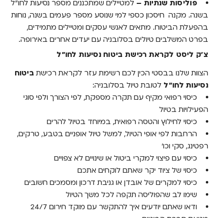
פוליסות שנתיות –
למטיילים שמתכננים מספר נסיעות לחו"ל
בשנה. מקנה חיסכון כספי למי שנוסע מספר פעמים בשנה, נוחות
בהפעלת הביטוח. מתאים לאנשי עסקים ומטיילים מתמידים,
בפרט המשלבים טיולים בסלובניה עם יעדים אחרים באירופה.
צ'ק ליסט לקראת רכישת ביטוח נסיעות לחו"ל
הצוות שלנו בבסטי הכין לכם רשימת עזר לקראת רכישת
ביטוח
נסיעות לחו"ל
לטובת טיול בסלובניה:
כיסוי רפואי מקיף עם תקרה מספקת, לפי הצורך ולפי סוגי
הפעילויות בטיול
כיסוי לחילוץ והטסה רפואית, במיוחד בטיול להרים
הרחבות לפי אופי הטיול, למשל טיול אופניים בטבע, טרקים,
רפטינג, סקי וכו'
כיסוי עם פיצוי למקרי ביטול או שינויים לא צפויים
כיסוי של ציוד יקר שאתם לוקחים אתכם
כיסוי למקרים של אובדן או גניבת דרכון ומסמכים חשובים
שימו לב שהפוליסה תקפה לכל משך הטיול
ודאו שאתם יודעים איך להתקשר עם מוקד חירום 24/7