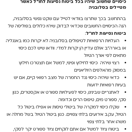
כיסויים שחשוב שיהיו בכל ביטוח נסיעות לחו"ל כאשר
מטיילים בסלובניה
השוואת פוליסות ביטוח נסיעות לחו"ל לסלובניה,
כך עושים זאת נכון
בהתחשב בכך שתרצו בוודאי לטייל עם שקט נפשי בסלובניה,
הנה הכיסויים החשובים שכדאי לבדוק שיהיו כלולים בפוליסה של
צ'ק ליסט לקראת רכישת ביטוח נסיעות לחו"ל
ביטוח נסיעות לחו"ל
:
שאלות ותשובות
העלויות הרפואיות לטיפולים בסלובניה לא יקרות כמו באנגליה
או בארה"ב אולם עדיין הן יקרות למדי. וודאו שיש לכם כיסוי
האם זקוקים לביטוח נסיעות גם אם יש ברשותכם
מתאים לפי אורך הטיול
כרטיס אשראי בינלאומי?
רצוי שיהיה כיסוי לחילוץ ופינוי, למשל אם תצטרכו חילוץ
האם בסלובניה עלויות של טיפול רפואי אינן
במסוק מהאלפים היוליאניים
זולות?
כדאי שיהיה כיסוי נגד החמרה של מצב רפואי קיים, אם יש
בעיות רפואיות ידועות
איך מתמודדים עם מקרה חירום רפואי בסלובניה?
לאתגריים שבינינו, כיסוי לפעילויות ספורט או אקסטרים, כגון
האם ביטוח נסיעות לסלובניה מכסה ביטול בשל
סקי, ספורט מים, טיפוס הרים וכדומה
נסיבות חריגות?
שקלו כיסוי למקרה של ביטולי טיסות או אפילו ביטול כל
הטיול, עקב אירועים בלתי צפויים. כגון ביטול הטיול בשל מחלה או
משהו אחר בלתי צפוי
ביטוח ציוד למשל אם אתם לוקחים ציוד ספורט יקר לסקי,