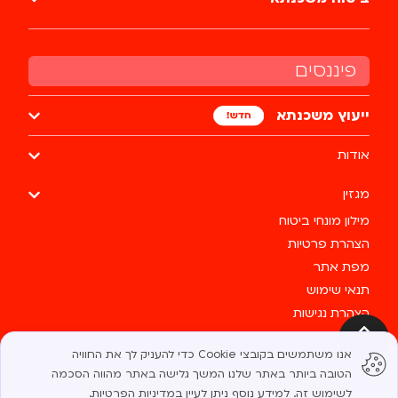
פיננסים
ייעוץ משכנתא
אודות
מגזין
מילון מונחי ביטוח
הצהרת פרטיות
מפת אתר
תנאי שימוש
הצהרת נגישות
צרו קשר
למעלה
אנו משתמשים בקובצי Cookie כדי להעניק לך את החוויה
כל הזכויות שמורות לבסטי @ 2025
הטובה ביותר באתר שלנו. המשך גלישה באתר מהווה הסכמה
לשימוש זה. למידע נוסף ניתן לעיין
במדיניות הפרטיות
.