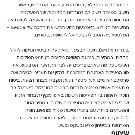
בהתאם לסוג הפעילות, רמת הסיכון, והיעד המבוקש, כאשר
חשוב במיוחד לשים לב להגדרות המדויקות של הפעילויות
המכוסות ולגבולות האחריות. הדרך הכי טובה והיעילה לעשות את
ההשוואה הזו היא באמצעות מנוע ההשוואות החכם של Bestie –
הפלטפורמה המובילה בישראל להשוואת ביטוחים.
בעזרת Bestie, תוכלו לבצע השוואת עלות ביטוח נסיעות לחו"ל
בקלות ובמהירות, כמו גם השוואה מקיפה בין תנאי הפוליסות
השונות. כל מה שאתם צריכים זה לציין את היעד המבוקש, את
סוג הפעילות האתגרית המתוכננת, להזין את תאריכי הטיסה ואת
פרטיכם האישיים, ותוך מספר דקות תקבלו מבחר הצעות ביטוח
מותאמות אישית ממיטב חברות הביטוח המובילות בישראל. כך
תוכלו להשוות בין הפוליסות השונות באופן מקיף ולבחור את זו
שהכי מתאימה לצרכים הספציפיים שלכם, במחיר הטוב
והמשתלם ביותר. עם ביטוח נסיעות מקיף ומתאים, תוכלו
להתמקד במה שבאמת חשוב – ליהנות מחוויית הראפטינג
המרגשת בביטחון מלא ובשקט נפשי.
שיתוף