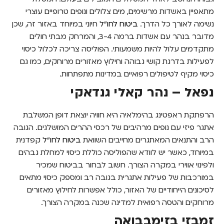
מתאפיין באשדות מרשימים, מים צלולים ונופים טרופיים עוצרי
נשימה לאורך כל הדרך.
ביטוח לחו"ל
חיוני במיוחד באזור זה, שכן
מדובר בנהר עם אשדות ברמה 3-4, והמרחק מבתי חולים
מתקדמים עלול להיות משמעותי. הפוליסה צריכה לכלול כיסוי
לפעילות בדרגת קושי גבוהה וחילוץ מאזורים מרוחקים, כמו גם
כיסוי מקיף לטיפולים רפואיים במדינות מתפתחות.
נפאל – נהר קאלי גנדאקי
הרפתקת ראפטינג בהימלאיה היא חוויה יוצאת דופן המשלבת
אתגר פיזי עם נופים מרהיבים של רכסי ההרים המושלגים. הגובה
הרב והתנאים המאתגרים מחייבים השוואת
ביטוח לחו"ל
קפדנית
במיוחד, כאשר יש לוודא שהפוליסה כוללת כיסוי למחלת גבהים
ולפינוי אווירי במקרה הצורך. חשוב לבחור בביטוח שמכיר
במורכבות של פעילות אתגרית בגובה רב ומספק כיסוי מתאים
לסיכונים הייחודיים של האזור, כולל אפשרות לחילוץ מאזורים
מרוחקים והטסה רפואית למדינה שכנה במקרה הצורך.
זמבזי בזימבבואה