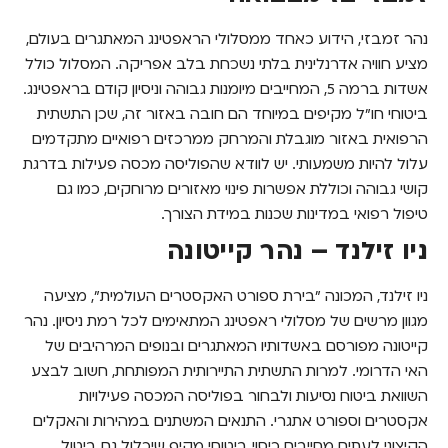
נהר זמבזי, הידוע כאחד ממסלולי הראפטינג המאתגרים בעולם,
מציע חוויה אדרנלינית בלתי נשכחת בלב אפריקה. המסלול כולל
אשדות ברמה 5, המחייבים מיומנות גבוהה וניסיון קודם בראפטינג.
ביטוחי חו"ל מקיפים במיוחד הם חובה באזור זה, שכן התשתית
הרפואית באזור מוגבלת והמרחק ממרכזים רפואיים מתקדמים
עלול להיות משמעותי. יש לוודא שהפוליסה מכסה פעילות בדרגת
קושי גבוהה וכוללת אפשרות פינוי מאזורים מרוחקים, כמו גם
טיפול רפואי במדינות שכנות במידת הצורך.
ניו זילנד – נהר קייטונה
ניו זילנד, המכונה "בירת ספורט האקסטרים העולמית", מציעה
מגוון מרשים של מסלולי ראפטינג המתאימים לכל רמת ניסיון. נהר
קייטונה מפורסם באשדותיו המאתגרים ובנופים המרהיבים של
האי הדרומי. למרות התשתית התיירותית המפותחת, חשוב לבצע
השוואת ביטוח נסיעות ולבחור בפוליסה המכסה פעילויות
אקסטרים וספורט אתגרי. התנאים המשתנים במהירות והאקלים
הקיצוני לעתים מחייבים כיסוי ביטוחי מקיף שיכלול גם ביטול