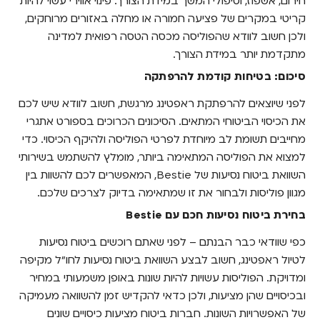
חירום, אשפוז, וטיפולי המשך במידת הצורך. פינוי אווירי עשוי להיות
קריטי במקרים של פציעה חמורה או מחלה באזורים מרוחקים,
ולכן חשוב לוודא שהפוליסה מכסה הטסה רפואית למדינה
מתקדמת יותר במידת הצורך.
סיכום: בטיחות קודמת להרפתקה
לפני שיוצאים להרפתקת ראפטינג מרגשת, חשוב לוודא שיש לכם
את הכיסוי הביטוחי המתאים. הסיכונים הכרוכים בספורט אתגרי
מחייבים תשומת לב מיוחדת לפרטי הפוליסה ולהיקף הכיסוי. כדי
למצוא את הפוליסה המתאימה ביותר, מומלץ להשתמש בשירותי
השוואת ביטוח נסיעות של Bestie, המאפשרים לכם להשוות בין
מגוון פוליסות ולבחור את זו שמתאימה בדיוק לצרכים שלכם.
בחירת ביטוח נסיעות חכם עם Bestie
כפי שוודאי כבר הבנתם – לפני שאתם רוכשים ביטוח נסיעות
לטיול ראפטינג, חשוב לבצע השוואת ביטוח נסיעות לחו"ל מקיפה
ומדויקת. הפוליסות עשויות להיות שונות באופן משמעותי במחיר
ובכיסויים שהן מציעות, ולכן כדאי להקדיש זמן להשוואה מעמיקה
של האפשרויות השונות. חברות ביטוח מציעות כיסויים שונים