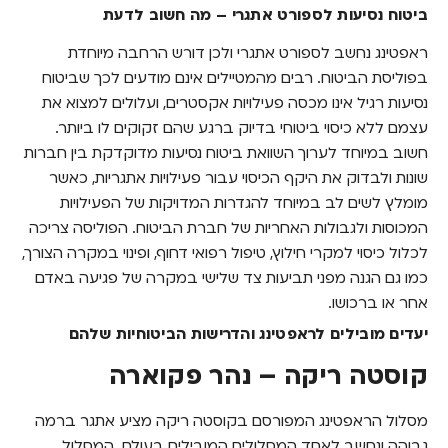
ביטוח נסיעות לספורט אתגרי – מה חשוב לדעת
יעדים מובילים לראפטינג והדרישות הביטוחיות
שלהם
ראפטינג נחשב לספורט אתגרי ולכן דורש הרחבה מיוחדת
בפוליסת הביטוח. רבים מהמטיילים אינם מודעים לכך שביטוח
כיסויים חשובים בביטוח נסיעות לראפטינג
נסיעות רגיל אינו מכסה פעילויות אקסטרים, ועלולים למצוא את
סיכום: בטיחות קודמת להרפתקה
עצמם ללא כיסוי ביטוחי בדיוק ברגע שהם זקוקים לו ביותר.
חשוב במיוחד לערוך השוואת ביטוח נסיעות מדוקדקת בין חברות
בחירת ביטוח נסיעות חכם עם Bestie
שונות ולבדוק את היקף הכיסוי עבור פעילויות אתגריות, כאשר
מומלץ לשים לב במיוחד להגדרות המדויקות של הפעילויות
המכוסות ולגבולות האחריות של חברת הביטוח. הפוליסה צריכה
לכלול כיסוי למקרי חילוץ, טיפול רפואי דחוף, ופינוי במקרה הצורך,
כמו גם הגנה מפני תביעות צד שלישי במקרה של פגיעה באדם
אחר או ברכושו.
יעדים מובילים לראפטינג והדרישות הביטוחיות שלהם
קוסטה ריקה – נהר פקוארה
מסלול הראפטינג המפורסם בקוסטה ריקה מציע אתגר ברמה
גבוהה ונחשב לאחד המסלולים המובילים בעולם. המסלול