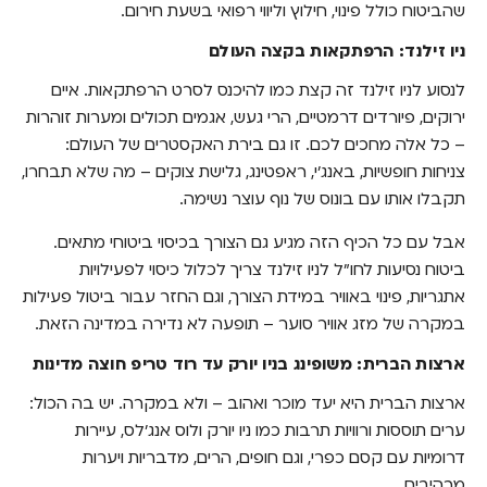
שהביטוח כולל פינוי, חילוץ וליווי רפואי בשעת חירום.
ניו זילנד: הרפתקאות בקצה העולם
לנסוע לניו זילנד זה קצת כמו להיכנס לסרט הרפתקאות. איים
ירוקים, פיורדים דרמטיים, הרי געש, אגמים תכולים ומערות זוהרות
– כל אלה מחכים לכם. זו גם בירת האקסטרים של העולם:
צניחות חופשיות, באנג'י, ראפטינג, גלישת צוקים – מה שלא תבחרו,
תקבלו אותו עם בונוס של נוף עוצר נשימה.
אבל עם כל הכיף הזה מגיע גם הצורך בכיסוי ביטוחי מתאים.
ביטוח נסיעות לחו"ל לניו זילנד צריך לכלול כיסוי לפעילויות
אתגריות, פינוי באוויר במידת הצורך, וגם החזר עבור ביטול פעילות
במקרה של מזג אוויר סוער – תופעה לא נדירה במדינה הזאת.
ארצות הברית: משופינג בניו יורק עד רוד טריפ חוצה מדינות
ארצות הברית היא יעד מוכר ואהוב – ולא במקרה. יש בה הכול:
ערים תוססות ורוויות תרבות כמו ניו יורק ולוס אנג'לס, עיירות
דרומיות עם קסם כפרי, וגם חופים, הרים, מדבריות ויערות
מרהיבים.