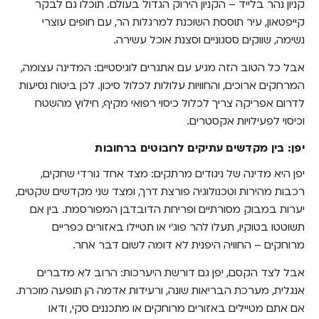
קניון נהר בלייד – הקניון הירוק הגדול בעולם. תוכלו גם לבקר
קייפטאון, עיר תוססת השוכנת למרגלות הר, עם חופים עוצרי
נשימה, שווקים ססגוניים וסצנת אוכל עשירה.
אבל כל הטוב הזה מגיע עם אתגרים לוגיסטיים: המדינה עצומה,
המרחקים ארוכים, והחוויות עלולות לכלול סיכון. לכן ביטוח נסיעות
לדרום אפריקה צריך לכלול כיסוי רפואי מקיף, חילוץ מהשטח
וכיסוי לפעילויות אקסטרים.
יפן: בין מקדשים עתיקים לרובוטים ברחובות
יפן היא מדינה של ניגודים מרתקים: מצד אחד גורדי שחקים,
רכבות מהירות וטכנולוגיה פורצת דרך, ומצד שני מקדשים שקטים,
יערות במבוק מסורתיים ופריחת הדובדבן המפורסמת. בין אם
תשוטטו בטוקיו, תעלו להר פוג’י או תטיילו באזורים כפריים
מרוחקים – החוויה היפנית לא דומה לשום דבר אחר.
אבל לצד הקסם, יפן גם דורשת היערכות: הרוב לא מדברים
אנגלית, מערכת הבריאות שונה, ורעידות אדמה הן תופעה מוכרת.
אם אתם מטיילים באזורים מרוחקים או מתכננים סקי, ודאו