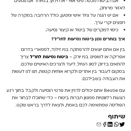
אם הביטוח מכסה פינוי אווירי או חילוץ, במיוחד אם נוסעים
לאזור מרוחק.
אם יש הגנה על ציוד אישי ומטען, כולל הרחבה במקרה של
חפצים יקרי ערך.
כיסוי למקרים של ביטול או קיצור נסיעה.
איך בוחרים נכון ביטוח נסיעות לחו"ל?
בין אם אתם יוצאים להרפתקה בניו זילנד, לספארי בדרום
אפריקה או לשופינג בניו יורק –
ביטוח נסיעות לחו"ל
צריך
להתאים בדיוק לסוג הטיול, ליעד ולצרכים האישיים שלכם.
במקום לעבור בין אתרים ולקרוא אותיות קטנות, תנו לנו לעשות
את העבודה בשבילכם.
עם Bestie אתם יכולים להזין את פרטי הנסיעה ולקבל בתוך רגע
הצעות רלוונטיות ממגוון חברות ביטוח – כדי שתוכלו לבחור את
הפוליסה שמתאימה לכם באמת, ולצאת לדרך בראש שקט.
שיתוף