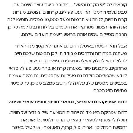
קוראים לה "אי הקרח והאש" – מדובר ביעד עוצר נשימה עם
יפן: בין מקדשים עתיקים לרובוטים ברחובות
טבע גולמי ודרמטי: הרי געש פעילים, קרחונים עצומים, מערות
ניו זילנד: הרפתקאות בקצה העולם
קרח חבויות, לגונות גיאותרמיות ומעל 10,000 מפלים. תוסיפו לזה
את הזוהר הצפוני שמרקיד את השמיים בלילות ותבינו למה כל כך
ארצות הברית: משופינג בניו יורק עד רוד טריפ
הרבה מטיילים שמים אותה בראש רשימת היעדים שלהם.
חוצה מדינות
אבל תנאי השטח באיסלנד הם גם אתגר לא קטן: מזג האוויר
מה חשוב לבדוק בביטוח נסיעות לחו"ל?
משתנה במהירות והדרכים מבודדות. לכן הביטוח שלכם חייב
איך בוחרים נכון ביטוח נסיעות לחו"ל?
לכלול כיסוי לחילוץ והצלה וטיפולים רפואיים גם באזורים
מרוחקים. מתכננים סיור במערת קרח או בהר געש פעיל? כדאי
לוודא שהפוליסה כוללת גם פעילויות אקסטרים. גם נהיגה עצמית
בכבישים מכוסים שלג עלולה להיחשב כמצב מסוכן, כך שכיסוי
מתאים הוא הכרח.
דרום אפריקה: טבע פראי, ספארי חוויתי ונופים עוצרי נשימה
דרום אפריקה היא מדינה ייחודית המציעה שילוב נדיר של חוויות.
תוכלו להצטרף לספארי בפארק קרוגר ולנסות לראות את
"חמשת הגדולים" (אריה, פיל, קרנף, תאו, נמר), או לטייל באזור