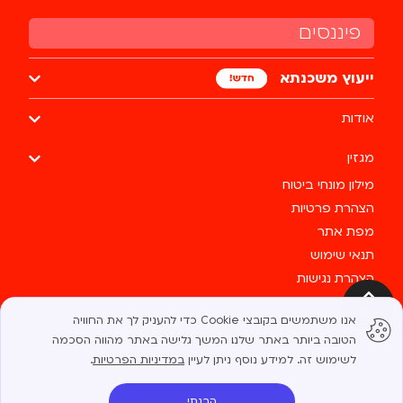
פיננסים
ייעוץ משכנתא
אודות
מגזין
מילון מונחי ביטוח
הצהרת פרטיות
מפת אתר
תנאי שימוש
הצהרת נגישות
צרו קשר
למעלה
אנו משתמשים בקובצי Cookie כדי להעניק לך את החוויה
כל הזכויות שמורות לבסטי @ 2025
הטובה ביותר באתר שלנו. המשך גלישה באתר מהווה הסכמה
לשימוש זה. למידע נוסף ניתן לעיין
במדיניות הפרטיות
.
הבנתי