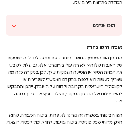
הכוללת פתרונות חירום אלו.
תוכן עניינים
אובדן דרכון בחו"ל
אובדן דרכון בחו"ל
אובדן רישיון נהיגה בזמן נסיעה בחו"ל
הדרכון הוא המסמך החשוב ביותר בעת נסיעה לחו"ל. המשמעות
אובדן מסמכים עסקיים חשובים
של האובדן שלו היא לא רק עול בירוקרטי אלא גם עלול לשבש
איך בוחרים ביטוח מתאים?
את תכניות הטיול או הנסיעה העסקית שלך. לכן במקרה כזה מה
שצריך לעשות הוא לפנות בהקדם האפשרי לשגרירות או
חוששים מאובדן מסמכים? לא צריך לאבד את
לקונסוליה הישראלית הקרובה ולדווח על האובדן. ייתכן ותתבקשו
הראש – נכנסים ל-Bestie, משווים ביטוחי חו"ל,
להציג צילום של הדרכון המקורי, תצלום נוסף או מסמך מזהה
וטסים מוגנים ובטוחים
אחר.
הפן הביטוחי במקרה זה קריטי לא פחות. ביטוח הכבודה, שהוא
חלק מהותי מכל פוליסת ביטוח נסיעות, לחו"ל, יכול לכסות הוצאות