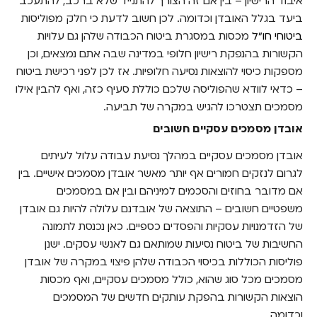
איבוד הרישיון – בין אם זה הצורך להתנייד שלא ברכב, להתעכב
ביעד בגלל האובדן וכדומה. לכן חשוב לדעת כי חלק מפוליסות
ביטוחי חו"ל
מכסות במסגרת ביטוח הכבודה שלהן גם עלויות
הקשורות בהנפקת רישיון חלופי במדינה שבה אתם נמצאים, וכן
מספקות כיסוי להוצאות נסיעה חלופיות. אז לכן לפני רכישת ביטוח
– כדאי לוודא שהפוליסה שלכם כוללת סעיף כזה, ואף להבין אילו
מסמכים תצטרכו להגיש במקרה של תביעה.
אובדן מסמכים עסקיים חשובים
אובדן מסמכים עסקיים במהלך נסיעת עבודה עלול לעיתים
לגרום לנזקים חמורים אף יותר מאשר אובדן מסמכים אישיים. בין
אם מדובר בחוזים והסכמים למיניהם ובין אם במסמכים
משפטיים חשובים – התוצאה של אובדנם עלולה להיות גם אובדן
של הזדמנויות עסקיות והפסדים כספיים. כאן נכנסת לתמונה
החשיבות של ביטוח נסיעות שמותאם גם לאנשי עסקים. ישנן
פוליסות הכוללות בכיסוי הכבודה שלהן פיצוי במקרה של אובדן
מסמכים מכל סוג שהוא, כולל מסמכים עסקיים, ואף מכסות
הוצאות הקשורות בהפקת עותקים חדשים של המסמכים
וכדומה.