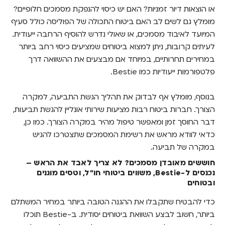
או הוצאות דיור זמניות? האם יש כיסוי להנפקת מסמכים חלופיים?
מומלץ גם לשים לב האם ביטוח התכולה של הפוליסה כולל סעיף
המיועד לאיבוד מסמכים, או שאולי נדרש להוסיף הרחבה ייעודית.
לעיתים קרובות, ניתן למצוא ביטוחים שמציעים כיסוי רחב ביותר
במחירים תחרותיים, במיוחד אם מבצעים את ההשוואה דרך
פלטפורמות ייעודיות כמו Bestie.
בנוסף, מומלץ אף לבדוק את תהליך הגשת התביעה, למקרה
הצורך. חברות ביטוח רבות מציעות שירותי אונליין להגשת תביעות,
דבר החוסך זמן ומאפשר טיפול מהיר במקרה הצורך. כמו כן,
כדאי לוודא מראש את רשימת המסמכים שתצטרכו להגיש
במקרה של תביעה.
חוששים מאובדן מסמכים? לא צריך לאבד את הראש –
נכנסים ל-Bestie, משווים ביטוחי חו"ל, וטסים מוגנים
ובטוחים
כדי להבטיח שתקבלו את ההגנה הטובה ביותר במחיר המשתלם
ביותר, חשוב לבצע השוואת ביטוחים יסודית. ב-Bestie תוכלו