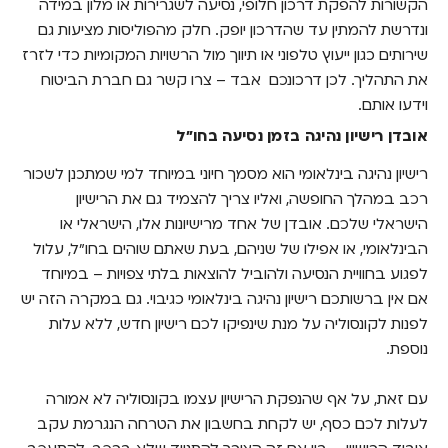
הקשורות להפקת דרכון חלופי, נסיעה לשגרירות או מלון במידה
ונדרשת להמתין עד שהדרכון יופק. חלק מהפוליסות מציעות גם
שירותים כגון ייעוץ טלפוני או תיווך מול הרשויות המקומיות כדי לזרז
את התהליך. לכן דרכונכם אבד – צרו קשר גם חברת הביטוח
וידעו אותם.
אובדן רישיון נהיגה בזמן נסיעה בחו"ל
רישיון נהיגה בינלאומי הוא מסמך חיוני במיוחד למי שמתכנן לשכור
רכב במהלך החופשה, ואליו צריך להצמיד גם את הרישיון
הישראלי שלכם. אובדן של אחד מרישיונות אלו, הישראלי או
הבינלאומי, או אפילו של שניהם, בעת שאתם שוהים בחו"ל, עלול
לפגוע בחוויית הנסיעה ולהוביל להוצאות בלתי צפויות – במיוחד
אם אין ברשותכם רישיון נהיגה בינלאומי כגיבוי. גם במקרה הזה יש
לפנות לקונסוליה על מנת שינפיקו לכם רישיון חדש, ללא עלות
נוספת.
עם זאת, על אף שהנפקת הרישיון עצמו בקונסוליה לא אמורה
לעלות לכם כסף, יש לקחת בחשבון את הטרחה הנגרמת עקב