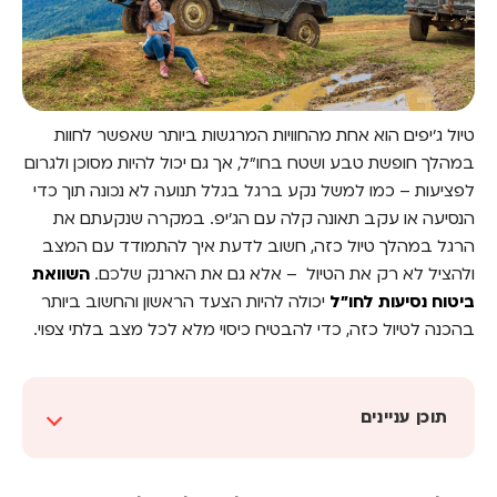
טיול ג'יפים הוא אחת מהחוויות המרגשות ביותר שאפשר לחוות
במהלך חופשת טבע ושטח בחו"ל, אך גם יכול להיות מסוכן ולגרום
לפציעות – כמו למשל נקע ברגל בגלל תנועה לא נכונה תוך כדי
הנסיעה או עקב תאונה קלה עם הג'יפ. במקרה שנקעתם את
הרגל במהלך טיול כזה, חשוב לדעת איך להתמודד עם המצב
ולהציל לא רק את הטיול – אלא גם את הארנק שלכם.
השוואת
ביטוח נסיעות לחו"ל
יכולה להיות הצעד הראשון והחשוב ביותר
בהכנה לטיול כזה, כדי להבטיח כיסוי מלא לכל מצב בלתי צפוי.
תוכן עניינים
מה לעשות אם נקעתם את הרגל במהלך טיול
עצמאי?