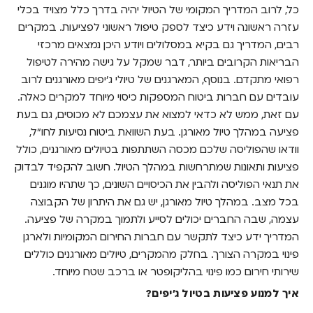
כל, לרוב המדריך המקומי של הטיול יהיה בדרך כלל מצויד בכלי
עזרה ראשונה וידע כיצד לספק טיפול ראשוני לפציעות. במקרים
רבים, המדריך גם בקיא במסלולים ויודע היכן נמצאים מרכזי
הבריאות הקרובים ביותר, דבר שמקל על גישה מהירה לטיפול
רפואי מתקדם.
בנוסף, המארגנים של טיולי ג'יפים מאורגנים לרוב
עובדים עם חברות ביטוח המספקות כיסוי מיוחד למקרים כאלה.
עם זאת, ממש לא כדאי למצוא את עצמכם לא מכוסים, גם בעת
פציעה במהלך טיול מאורגן. בעת השוואת ביטוח נסיעות לחו"ל,
וודאו שהפוליסה שלכם מכסה השתתפות בטיולים מאורגנים, כולל
פציעות ותאונות שמתרחשות במהלך הטיול. חשוב להקפיד לבדוק
את תנאי הפוליסה ולהבין את הכיסויים השונים, כך שתהיו מוגנים
בכל מצב.
במהלך טיול מאורגן, יש גם את היתרון של הקבוצה
עצמה, שבה החברים יכולים לסייע ולתמוך במקרה של פציעה.
המדריך ידע כיצד לתקשר עם חברות החירום המקומיות ולארגן
פינוי במקרה הצורך. בחלק מהמקרים, טיולים מאורגנים כוללים
שירותי חירום כמו פינוי בהליקופטר או ברכב שטח מיוחד.
איך למנוע פציעות בטיול ג'יפים?