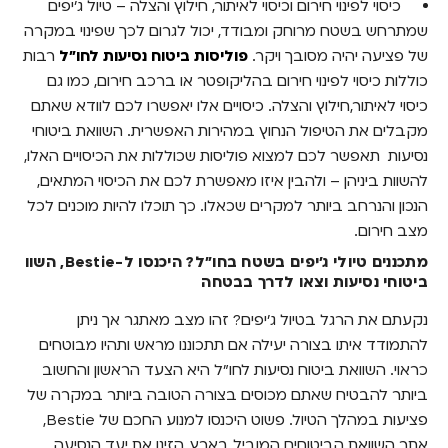
כיסוי לפינוי חירום וכיסוי לאיתור, חילוץ והצלה – טיול ג'יפים
שמתרחש בשטח מרוחק ומבודד, יכול לגרום לכך שפינוי במקרה
של פציעה יהיה מסובך ויקר.
פוליסות ביטוח נסיעות לחו"ל
רבות
כוללות כיסוי לפינוי חירום בהליקופטר או ברכב חירום, כמו גם
כיסוי לאיתור,חילוץ והצלה. כיסויים אלו יאפשרו לכם לוודא שאתם
מקבלים את הטיפול הנחוץ במהירות האפשרית. השוואת ביטוחי
נסיעות תאפשר לכם למצוא פוליסות שכוללות את הכיסויים האלו,
להשוות ביניהן – ולהבין איזו מאפשרת לכם את הכיסוי המתאים,
הנכון והנרחב ביותר למקרים שכאלו. כך תוכלו להיות מוכנים לכל
מצב חירום.
מתכננים טיולי ג'יפים בשטח בחו"ל? היכנסו ל-Bestie, השוו
ביטוחי נסיעות וצאו לדרך בבטחה
נקעתם את הרגל בטיול ג'יפים? זהו מצב מאתגר אך ניתן
להתמודד איתו בצורה יעילה אם תתכוננו מראש ותהיו מבוטחים
כראוי. השוואת ביטוח נסיעות לחו"ל היא הצעד הראשון והחשוב
ביותר להבטיח שאתם מכוסים בצורה הטובה ביותר במקרה של
פציעות במהלך הטיול. פשוט היכנסו למנוע החכם של Bestie,
אתר השוואת הביטוחים המוביל בארץ, הזינו את יעד הנסיעה