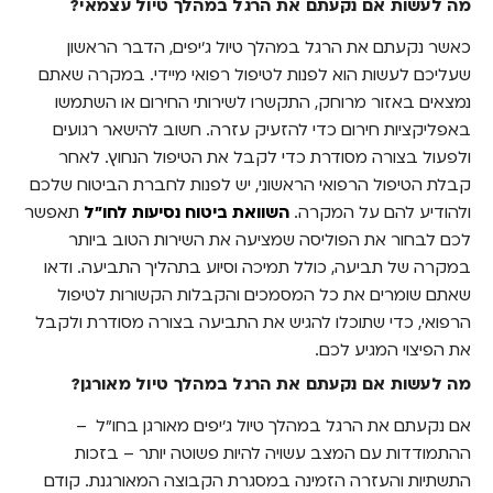
מה לעשות אם נקעתם את הרגל במהלך טיול עצמאי?
מה לעשות אם נקעתם את הרגל במהלך טיול
כאשר נקעתם את הרגל במהלך טיול ג'יפים, הדבר הראשון
מאורגן?
שעליכם לעשות הוא לפנות לטיפול רפואי מיידי. במקרה שאתם
איך למנוע פציעות בטיול ג'יפים?
נמצאים באזור מרוחק, התקשרו לשירותי החירום או השתמשו
באפליקציות חירום כדי להזעיק עזרה. חשוב להישאר רגועים
השוואת ביטוח נסיעות לחו"ל: למה זה חשוב?
ולפעול בצורה מסודרת כדי לקבל את הטיפול הנחוץ.
לאחר
קבלת הטיפול הרפואי הראשוני, יש לפנות לחברת הביטוח שלכם
מתכננים טיולי ג'יפים בשטח בחו"ל? היכנסו ל-
Bestie, השוו ביטוחי נסיעות וצאו לדרך בבטחה
ולהודיע להם על המקרה.
השוואת ביטוח נסיעות לחו"ל
תאפשר
לכם לבחור את הפוליסה שמציעה את השירות הטוב ביותר
במקרה של תביעה, כולל תמיכה וסיוע בתהליך התביעה. ודאו
שאתם שומרים את כל המסמכים והקבלות הקשורות לטיפול
הרפואי, כדי שתוכלו להגיש את התביעה בצורה מסודרת ולקבל
את הפיצוי המגיע לכם.
מה לעשות אם נקעתם את הרגל במהלך טיול מאורגן?
אם נקעתם את הרגל במהלך טיול ג'יפים מאורגן בחו"ל –
ההתמודדות עם המצב עשויה להיות פשוטה יותר – בזכות
התשתיות והעזרה הזמינה במסגרת הקבוצה המאורגנת. קודם