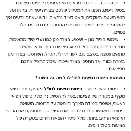
תכנון והכנה – הכנה מראש היא המפתח למניעת פציעות
בטיול ג'יפים. תכננו את המסלול שלכם בצורה יסודית, בדקו את
תנאי השטח והאקלים, ודאגו לציוד מתאים. וודאו שאתם יודעים איך
להשתמש בציוד ושאתם מוכנים להתמודד עם מצבים בלתי
צפויים.
שימוש בציוד מגן – שימוש בציוד מגן כמו נעלי טיול מתאימות,
מגני ברכיים וקסדה יכול למנוע פציעות רבות. וודאו שהציוד
מתאים ונמצא במצב טוב לפני תחילת הטיול. השתמשו בציוד מגן
בצורה נכונה ואל תחסכו בציוד איכותי שיכול להציל אתכם
מפציעות.
השוואת ביטוח נסיעות לחו"ל: למה זה חשוב?
כיסוי רפואי מקיף –
ביטוח נסיעות לחו"ל
מעניק כיסוי רפואי
מקיף במקרה של פציעות במהלך הטיול. זה כולל טיפול רפואי
ראשוני, אשפוז במידת הצורך והוצאות על תרופות. השוואת
ביטוחים מאפשרת לכם לבחור את הפוליסה שמספקת את הכיסוי
הרפואי הרחב ביותר, כולל כיסוי להוצאות חירום במקרה של
פציעות בטיול ג'יפים.