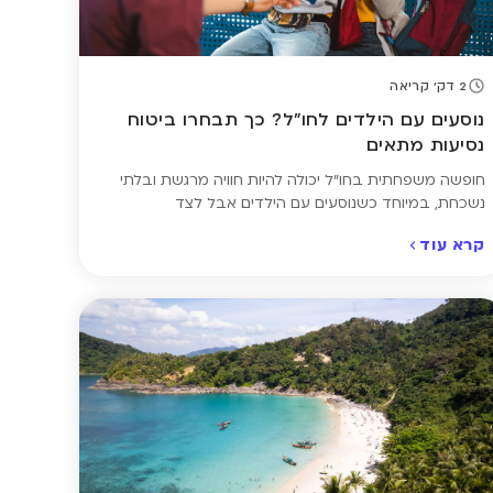
2 דק' קריאה
נוסעים עם הילדים לחו"ל? כך תבחרו ביטוח
נסיעות מתאים
חופשה משפחתית בחו"ל יכולה להיות חוויה מרגשת ובלתי
נשכחת, במיוחד כשנוסעים עם הילדים. אבל לצד
ההתרגשות, חשוב לזכור שבמקרה של ילדים, גם מחלה קלה
קרא עוד
או פציעה קטנה עלולות להפוך למצב מורכב. לכן חשוב
לבחור פוליסה שמעניקה כיסוי ייעודי לילדים – מבדיקות
רפואיות ועד טיפול חירום – כדי שתוכלו ליהנות מהטיול
בראש שקט ובלב רגוע. הנה […]