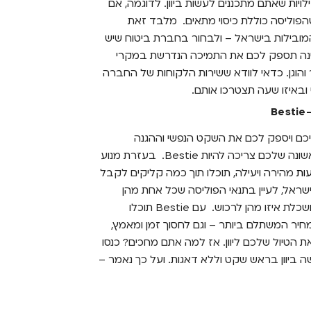
יות שאתם מתכננים לעשות ביוון. לדוגמה, אם
פוליסה כוללת כיסוי מתאים.
מלבד זאת
ובילות בישראל – ולבחור בחברת ביטוח שיש
אמינה תספק לכם את התמיכה הנדרשת במקרי
 והוגן. כדאי לוודא ששירות הלקוחות של החברה
י ובאיזו שעה תצטרכו אותם.
B
ליכם ויספק לכם את השקט הנפשי וההגנה
לכם צריכה להיות Bestie.
בעזרת מנוע
עות
מהירה ויעילה, תוכלו תוך כמה קליקים לקבל
שראל, לעיין בתנאי הפוליסה שכל אחת מהן
שכלת איזו מהן לרכוש.
עם Bestie תוכלו
ר המשתלם ביותר – וגם לחסוך זמן ומאמץ,
הטיול שלכם ליוון. אז למה אתם מחכים? כנסו
ווית חופשה ביוון בראש שקט וללא דאגות. ועל כך נאמר –