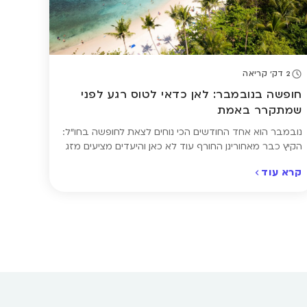
2 דק' קריאה
חופשה בנובמבר: לאן כדאי לטוס רגע לפני
שמתקרר באמת
נובמבר הוא אחד החודשים הכי נוחים לצאת לחופשה בחו"ל:
הקיץ כבר מאחורינו, החורף עוד לא כאן, והיעדים מציעים מזג
אוויר מתון לצד מחירים משתלמים יותר ופחות עומס תיירותי.
קרא עוד
זה הזמן ליהנות מהחופים שעדיין חמים, מהערים הגדולות
כשהן מתמלאות באווירת חג ראשונית, או מיעדים אקזוטיים
שבהם העונה רק מתחילה. ריכזנו עבורכם מספר יעדים
שמומלץ לטוס אליהם […]