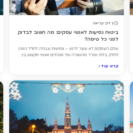
2 דק' קריאה
ביטוח נסיעות לאנשי עסקים: מה חשוב לבדוק
לפני כל טיסה?
עולם העסקים לא עוצר לרגע – ונסיעות עבודה לחו"ל הפכו
לחלק בלתי נפרד מהשגרה של מנהלים ואנשי מקצוע.בין
טיסות, פגישות ולילות במלונות, יש דבר אחד שחשוב לא
קרא עוד
לשכוח: ביטוח נסיעות מתאים. ביטוח נסיעות לחו"ל אולי לא
החלק המרגש בתכנון הנסיעה, אבל הוא חשוב לא פחות
מאשר בחופשה רגילה. גם בנסיעות עסקיות יש סיכון
לעיכובים, אובדן […]