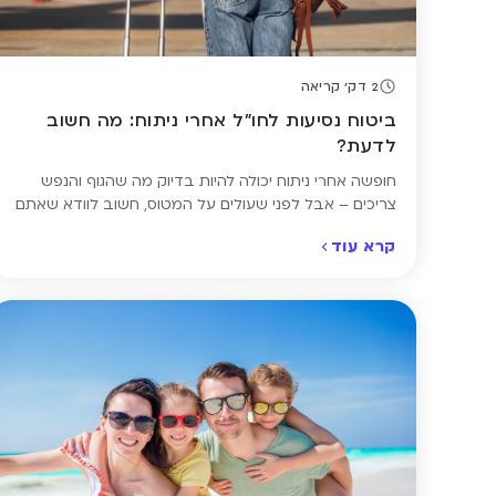
2 דק' קריאה
ביטוח נסיעות לחו"ל אחרי ניתוח: מה חשוב
לדעת?
חופשה אחרי ניתוח יכולה להיות בדיוק מה שהגוף והנפש
צריכים – אבל לפני שעולים על המטוס, חשוב לוודא שאתם
מוגנים כראוי. כשיש רקע רפואי או הליך ניתוחי בעבר הקרוב,
קרא עוד
לא כל פוליסה תספק כיסוי מתאים. לכן חשוב לבצע השוואת
ביטוח נסיעות לחו"ל שמאפשרת לבחור ביטוח רפואי עם
הרחבה למצב רפואי קיים, ולוודא שכל תרחיש מכוסה […]