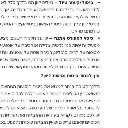
ביטול/קיצור טיול –
טיולים ליוון הם בדרך כלל לא
לרוב האנשים כדי ליהנות מחופשה נעימה במדינה. אך כ
הטיול או לקצר אותו עקב נסיבות בלתי צפויות כמו מחלה,
בסיסי ליוון צריך ספק כיסוי להוצאות ביטול/קיצור הטיו
שילמתם מראש.
כיסוי לספורט אתגרי –
יוון, על חלקיה השונים, מצי
מפעילויות ימיות כמו גלישה, צלילה או רכיבה על אופנוע 
מטיפוס על הרים, סנפלינג, רכיבת שטח על אופניים. אם
או מכל פעילות ספורט אתגרית אחרת, חשוב מאוד שביטוח ה
ספורט אתגרי, כך שתוכלו ליהנות מההרפתקאות שלכם ל
איך לבחור ביטוח נסיעות ליוון?
הדרך הטובה ביותר למצוא את ביטוח הנסיעות המתאים 
השוואה בין הפוליסות השונות תאפשר לכם לבדוק את הכיס
שמציעה את הכיסוי הרחב ביותר במחיר המשתלם ביותר. 
להסתכל על שורת המחיר של הפרמיה – אלא גם להכיר א
יש לכם זמן גם לקרוא בעיון את ההגבלות ואת האותיות 
הכיסויים שאתם צריכים ושאין הגבלות שיכולות לפגוע ב