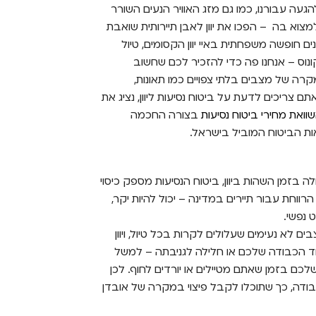
געה עבורנו, כמו גם מזג האוויר הנעים השורר
למצוא בה – הפכו את יוון לאבן תיירותית שואבת
ם חופשה משפחתית באיי יוון הקסומים, טיול
ונוס – אנחנו פה כדי להזכיר לכם שחשוב
קרה של מצבים בלתי צפויים כמו תאונות,
 צריכים לדעת על ביטוח נסיעות ליוון, נציג את
וואת מחירי ביטוח נסיעות
בצורה החכמה
ות הביטוח המוביל בישראל.
בזמן השהות ביוון, ביטוח הנסיעות מספק כיסוי
 הרווחת עבור תיירים במדינה – יכול להיות יקר,
 נפשי.
ים לא נעימים שעלולים לקרות בכל טיול, ויוון
בוד הכבודה שלכם או חלילה לגניבתה – למשל
כם בזמן שאתם מטיילים או יורדים לחוף. לכן
 כבודה, כך שתוכלו לקבל פיצוי במקרה של אובדן