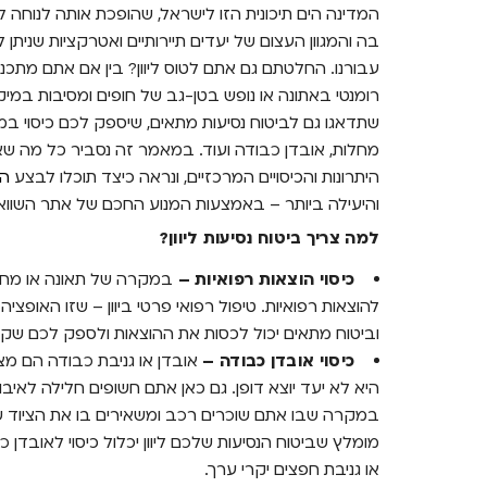
המדינה הים תיכונית הזו לישראל, שהופכת אותה לנוחה לה
בה והמגוון העצום של יעדים תיירותיים ואטרקציות שניתן 
עבורנו. החלטתם גם אתם לטוס ליוון? בין אם אתם מתכנני
רומנטי באתונה או נופש בטן-גב של חופים ומסיבות במיק
שתדאגו גם לביטוח נסיעות מתאים, שיספק לכם כיסוי במ
מחלות, אובדן כבודה ועוד. במאמר זה נסביר כל מה שאתם
היתרונות והכיסויים המרכזיים, ונראה כיצד תוכלו לבצע
הש
והיעילה ביותר – באמצעות המנוע החכם של אתר השווא
למה צריך ביטוח נסיעות ליוון?
כיסוי הוצאות רפואיות –
במקרה של תאונה או מחלה 
להוצאות רפואיות. טיפול רפואי פרטי ביוון – שזו האופציה
וביטוח מתאים יכול לכסות את ההוצאות ולספק לכם שקט
כיסוי אובדן כבודה –
אובדן או גניבת כבודה הם מצב
היא לא יעד יוצא דופן. גם כאן אתם חשופים חלילה לאי
במקרה שבו אתם שוכרים רכב ומשאירים בו את הציוד של
מומלץ שביטוח הנסיעות שלכם ליוון יכלול כיסוי לאובדן
או גניבת חפצים יקרי ערך.