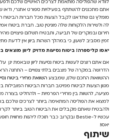
לוודא שהפוליסה מותאמת לצרכים האישיים שלכם ולפעילו
אתם מתכננים להשתתף בפעילויות ספורט אתגרי, ודאו שה
מומלץ גם שתדאגו לקבל הצעות מכל חברות הביטוח המ
לה ולשירות הלקוחות שלה מוניטין טוב. חברת ביטוח 
חירום ובמקרים של תביעה, ותבטיח תשלום פיצויים מהיר
זמין מסביב לשעון, כי במהלך השהות ביוון אין לדעת מת
יאסו קליספרה! ביטוח נסיעות מדויק ליוון מוצאים ב-estie
אם אתם רוצים לעשות ביטוח נסיעות ליוון שבאמת יגן ע
הדרושה במקרה של מצבים בלתי צפויים – התחנה הראשונה ש
ההשוואות החכם שלנו, שמבצע
השוואת מחירי ביטוח נסי
מגוון הצעות לביטוח ממיטב חברות הביטוח המובילות בי
מציעה, להשוות בין מחירי הפרמיות – ולהחליט בצורה מו
למצוא את הפוליסה המתאימה ביותר לצרכים שלכם במחי
ולהבטיח שאתם מקבלים את הביטוח הטוב ביותר לקראת 
עכשיו ל-Bestie ובקרוב כבר תוכלו ליהנות מח
יאסו!
שיתוף