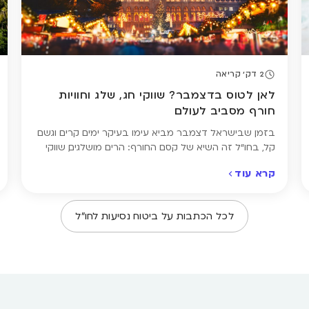
2 דק' קריאה
לאן לטוס בדצמבר? שווקי חג, שלג וחוויות
חורף מסביב לעולם
בזמן שבישראל דצמבר מביא עימו בעיקר ימים קרים וגשם
קל, בחו"ל זה השיא של קסם החורף: הרים מושלגים, שווקי
חג נוצצים וחוויות מיוחדות כמו גלישת סקי והחלקה על הקרח.
קרא עוד
זהו זמן מושלם לחופשת סקי משפחתית, סופ"ש רומנטי
בעיירת חורף ציורית או טיול עירוני מלא באווירת חג. לפניכם
חמישה יעדים מושלמים לדצמבר, יחד עם טיפים שיעזרו […]
לכל הכתבות על
ביטוח נסיעות לחו״ל