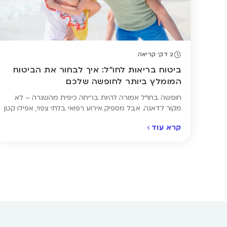
2 דק' קריאה
ביטוח בריאות לחו"ל: איך לבחור את הביטוח
המומלץ ביותר לחופשה שלכם
חופשה בחו"ל אמורה להיות בריחה כיפית מהשגרה – לא
מקור לדאגה. אבל מספיק אירוע רפואי בלתי צפוי, אפילו קטן,
כדי להזכיר עד כמה חשוב לוודא שאתם מכוסים כמו שצריך.
קרא עוד
בדיוק לשם כך נועד ביטוח הנסיעות לחו"ל: הוא מעניק הגנה
במקרים של מחלה, תאונה, אשפוז, ואפילו אובדן תרופות
חיוניות – כדי שתוכלו ליהנות מהטיול בראש שקט. […]