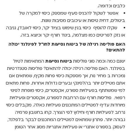
כלבים וכדומה.
אפשר לשקול להכניס סעיף שמספק כיסוי למקרה של
ביטולים, דחית טיסות או עיכובים מסיבות שונות.
שקלו להוסיף כיסוי בגין שימוש בציוד יקר, כיסוי לאובדן, גניבה
או נזק לפריטים כמו מצלמה, ביגוד חורף יקר וכיוצא בזה.
האם פוליסה רגילה של ביטוח נסיעות לחו"ל לפינלנד יכולה
להתאים?
ישנם כמה וכמה סוגי פוליסות
ביטוח נסיעות
המתאימות לטיול
בפינלנד. האם פוליסה רגילה יכולה להתאים? פוליסות סטנדרטיות
נמכרות ב מחיר נוח, אך מספקות כיסוי פחות מקיף, שמתאים אם
אתם מטיילים יותר בהלסינקי ובערים גדולות אחרות. פחות מתאים
למי שמשתתף בפעילויות ספורט, אקסטרים, כיסוי מופחת לפינוי
רפואי.
פוליסות חורף עם הרחבות לספורט, אקסטרים ופעילויות
מיוחדות עדיף למטיילים המתכננים פעילויות כאלה. מקבלים כיסוי
נרחב לפעילויות חורף וחילוץ לפי הצורך. קחו בחשבון פרמיה
גבוהה יותר. פתרון שמתאים למטיילים המתכננים לבקר בלפלנד,
לעסוק בספורט אתגרי או פעילויות אתגריות מסוג אחר הטומן