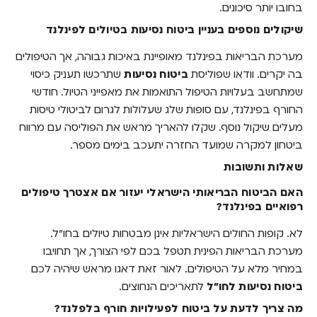
בחובו יותר סיכונים.
שיקולים נוספים בעניין ביטוח נסיעות בטיולים לפינלנד
מערכת הבריאות בפינלנד מאופיינת באיכות גבוהה, אך הטיפולים
בה יקרים. וודאו שפוליסת
ביטוח נסיעות
שתרכשו תעניק כיסוי
שמתחשב בעלויות הטיפול התואמות את מאפייני הטיול. חודשי
החורף בפינלנד, עם סופות שלג שעלולות לגרום לביטולי טיסות
מעלים שיקול נוסף. שקלו להאריך מראש את הפוליסה עם מרווח
ביטחון למקרה שמועד החזרה יתעכב בימים מספר.
שאלות ותשובות
האם הביטוח הבריאותי הישראלי יעזור אם אצטרך טיפולים
רפואיים בפינלנד?
לא. קופות החולים הישראליות אינן מבטחות טיולים בחו"ל.
מערכת הבריאות הפינית תטפל בכם לפי הצורך, אך תחויבו
במחיר מלא על הטיפולים. לאור זאת דאגו מראש שיהיה לכם
ביטוח נסיעות לחו"ל
לתאריכים הנחוצים.
מה צריך לדעת על ביטוח לפעילויות חורף בלפלנד?