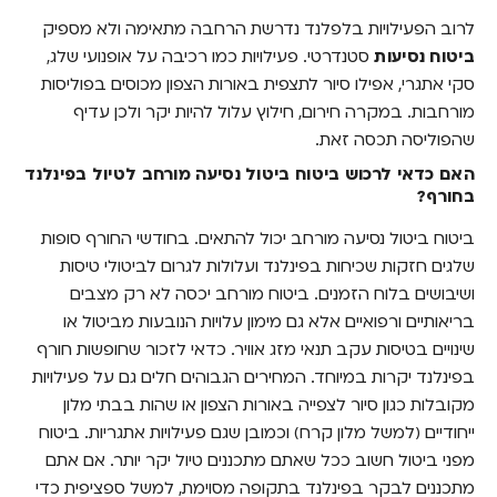
לרוב הפעילויות בלפלנד נדרשת הרחבה מתאימה ולא מספיק
ביטוח נסיעות
סטנדרטי. פעילויות כמו רכיבה על אופנועי שלג,
סקי אתגרי, אפילו סיור לתצפית באורות הצפון מכוסים בפוליסות
מורחבות. במקרה חירום, חילוץ עלול להיות יקר ולכן עדיף
שהפוליסה תכסה זאת.
האם כדאי לרכוש ביטוח ביטול נסיעה מורחב לטיול בפינלנד
בחורף?
ביטוח ביטול נסיעה מורחב יכול להתאים. בחודשי החורף סופות
שלגים חזקות שכיחות בפינלנד ועלולות לגרום לביטולי טיסות
ושיבושים בלוח הזמנים. ביטוח מורחב יכסה לא רק מצבים
בריאותיים ורפואיים אלא גם מימון עלויות הנובעות מביטול או
שינויים בטיסות עקב תנאי מזג אוויר. כדאי לזכור שחופשות חורף
בפינלנד יקרות במיוחד. המחירים הגבוהים חלים גם על פעילויות
מקובלות כגון סיור לצפייה באורות הצפון או שהות בבתי מלון
ייחודיים (למשל מלון קרח) וכמובן שגם פעילויות אתגריות. ביטוח
מפני ביטול חשוב ככל שאתם מתכננים טיול יקר יותר. אם אתם
מתכננים לבקר בפינלנד בתקופה מסוימת, למשל ספציפית כדי