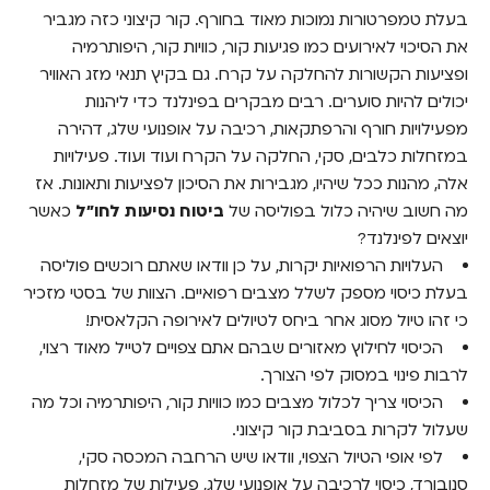
בעלת טמפרטורות נמוכות מאוד בחורף. קור קיצוני כזה מגביר
שיקולים נוספים בעניין ביטוח נסיעות בטיולים
לפינלנד
את הסיכוי לאירועים כמו פגיעות קור, כוויות קור, היפותרמיה
ופציעות הקשורות להחלקה על קרח. גם בקיץ תנאי מזג האוויר
שאלות ותשובות
יכולים להיות סוערים. רבים מבקרים בפינלנד כדי ליהנות
מפעילויות חורף והרפתקאות, רכיבה על אופנועי שלג, דהירה
האם הביטוח הבריאותי הישראלי יעזור אם אצטרך
טיפולים רפואיים בפינלנד?
במזחלות כלבים, סקי, החלקה על הקרח ועוד ועוד. פעילויות
אלה, מהנות ככל שיהיו, מגבירות את הסיכון לפציעות ותאונות. אז
מה צריך לדעת על ביטוח לפעילויות חורף
מה חשוב שיהיה כלול בפוליסה של
ביטוח נסיעות לחו"ל
כאשר
בלפלנד?
יוצאים לפינלנד?
העלויות הרפואיות יקרות, על כן וודאו שאתם רוכשים פוליסה
האם כדאי לרכוש ביטוח ביטול נסיעה מורחב לטיול
בפינלנד בחורף?
בעלת כיסוי מספק לשלל מצבים רפואיים. הצוות של בסטי מזכיר
כי זהו טיול מסוג אחר ביחס לטיולים לאירופה הקלאסית!
כיצד הקור הקיצוני בפינלנד משפיע על הביטוח
הכיסוי לחילוץ מאזורים שבהם אתם צפויים לטייל מאוד רצוי,
וכיצד להתגונן?
לרבות פינוי במסוק לפי הצורך.
הכיסוי צריך לכלול מצבים כמו כוויות קור, היפותרמיה וכל מה
שעלול לקרות בסביבת קור קיצוני.
לפי אופי הטיול הצפוי, וודאו שיש הרחבה המכסה סקי,
סנובורד, כיסוי לרכיבה על אופנועי שלג, פעילות של מזחלות