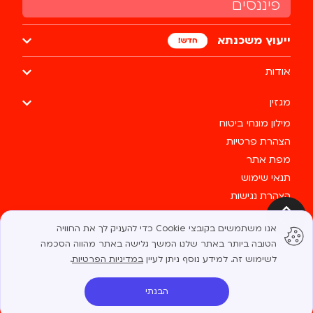
פיננסים
ייעוץ משכנתא
אודות
מגזין
מילון מונחי ביטוח
הצהרת פרטיות
מפת אתר
תנאי שימוש
הצהרת נגישות
צרו קשר
למעלה
אנו משתמשים בקובצי Cookie כדי להעניק לך את החוויה
כל הזכויות שמורות לבסטי @ 2025
הטובה ביותר באתר שלנו. המשך גלישה באתר מהווה הסכמה
לשימוש זה. למידע נוסף ניתן לעיין
במדיניות הפרטיות
.
הבנתי