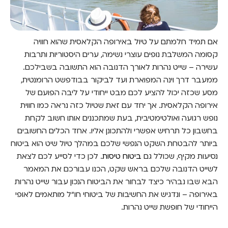
אם תמיד חלמתם על טיול באירופה הקלאסית שהוא חוויה
קסומה המשלבת נופים עוצרי נשימה, ערים היסטוריות ותרבות
עשירה – שייט נהרות לאורך הדנובה הוא התשובה בשבילכם.
ממעבר דרך וינה המפוארת ועד לביקור בבודפשט הרומנטית,
מסע שכזה יכול להציע לכם מבט ייחודי על ליבה הפועם של
אירופה הקלאסית. אך יחד עם זאת שטיול כזה נראה כמו חווית
נופש רגועה ואולטימטיבית, בעת שמתכננים אותו חשוב לקחת
בחשבון כל תרחיש אפשרי ולהתכונן אליו. אחד הכלים החשובים
ביותר להבטחת השקט הנפשי שלכם במהלך טיול שיט הוא ביטוח
נסיעות מקיף, שכולל גם
ביטוח טיסות
. לכן כדי לסייע לכם לצאת
לשייט הדנובה שלכם בראש שקט, הכנו עבורכם את המאמר
הבא שבו נבהיר כיצד לבחור את הביטוח הנכון עבור שייט נהרות
באירופה – ונדגיש את החשיבות של ביטוחי חו"ל מותאמים לאופי
הייחודי של חופשת שייט נהרות.