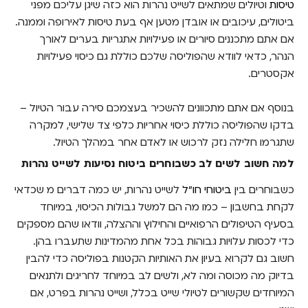
טיסות
וטיולים שמתאים לשייט נהרות הוא כזה שיגן עליכם מפני
ביטולים, עיכובים או אובדן מטען אף בעת טיסות לאירופה וממנה.
אם אתם מתכננים סיורים או פעילויות אתגריות בערים לאורך
הנהר, כדאי לוודא שהפוליסה שלכם כוללת גם כיסוי פעילויות
אקסטרים.
בנוסף אם אתם מתכוונים להשכיר בעצמכם סירה עבור הטיול –
בדקו שהפוליסה כוללת כיסוי אחריות כלפי צד שלישי, למקרה
שתגרמו חלילה נזק לרכוש או לאדם אחר במהלך הטיול.
למה חשוב לשים לב כשבוחרים ביטוח נסיעות לשייט נהרות
כשבוחרים בין
ביטוחי חו"ל
לשייט נהרות, יש כמה דברים מ שכדאי
לקחת בחשבון – כמו מה הם למשל גבולות הכיסוי, במיוחד
בסעיף הטיפולים הרפואיים והחילוץ וההצלה, וודאו שהם מספקים
כדי לכסות עלויות גבוהות בכל אחת מהמדינות שתעברו בהן.
חשוב גם לקרוא בעיון את האותיות הקטנות בפוליסה כדי להבין
בדיוק מה מכוסה ומה לא, ולשים לב במיוחד לחריגים ולתנאים
המיוחדים שקשורים לטיולי שייט בכלל, ושייט נהרות בפרט, אם