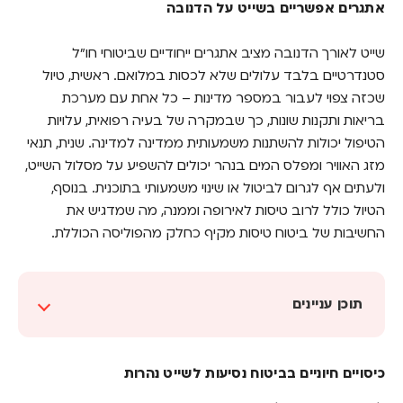
אתגרים אפשריים בשייט על הדנובה
שייט לאורך הדנובה מציב אתגרים ייחודיים שביטוחי חו"ל
סטנדרטיים בלבד עלולים שלא לכסות במלואם. ראשית, טיול
שכזה צפוי לעבור במספר מדינות – כל אחת עם מערכת
בריאות ותקנות שונות, כך שבמקרה של בעיה רפואית, עלויות
הטיפול יכולות להשתנות משמעותית ממדינה למדינה. שנית, תנאי
מזג האוויר ומפלס המים בנהר יכולים להשפיע על מסלול השייט,
ולעתים אף לגרום לביטול או שינוי משמעותי בתוכנית. בנוסף,
הטיול כולל לרוב טיסות לאירופה וממנה, מה שמדגיש את
החשיבות של ביטוח טיסות מקיף כחלק מהפוליסה הכוללת.
תוכן עניינים
כיסויים חיוניים בביטוח נסיעות לשייט נהרות
כיסויים חיוניים בביטוח נסיעות לשייט נהרות
למה חשוב לשים לב כשבוחרים ביטוח נסיעות
לשייט נהרות