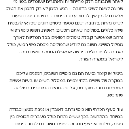
לאחר שהבנתם חלק מהייחודיות והאתגרים שעומדים בפני מי
שרוצה לצאת לשיט בדנובה – הגיע הזמן לא רק לתכנן את הטיול,
הפלגה בטוחה ומהנה בדנובה – רק עם ביטוח
שמוצאים ב-Bestie!
אלא גם להבין איך לבחור עבורו ביטוח. בבחירת ביטוח נסיעות
לשייט נהרות בדנובה, ישנם מספר כיסויים חיוניים שכדאי להבטיח
שיהיו כלולים בפוליסה שאתם רוכשים: ראשית, חפשו כיסוי רפואי
נרחב שמאפשר קבלת טיפולים רפואיים בכל המדינות לאורך
מסלול השייט. חשוב גם לוודא שהפוליסה מכסה פינוי רפואי, כולל
העברה לבית חולים ביבשה או אפילו הטסה רפואית חזרה
לישראל במקרה הצורך.
ביטול או קיצור נסיעה הם גם כיסויים חשובים, המגנים עליכם
במקרה של שינויים בלתי צפויים במסלול השייט או בעיות אישיות
המחייבות חזרה מוקדמת, על פי התנאים המוגדרים בפוליסה
שתרכשו.
עוד סעיף הכרחי הוא כיסוי נרחב לאובדן או גניבת מטען וכבודה,
במיוחד בהתחשב בכך ששייט נהרות כולל מעברים תכופים בין
ספינה, מלונות ואמצעי תחבורה שונים. חשוב גם לזכור
ביטוח