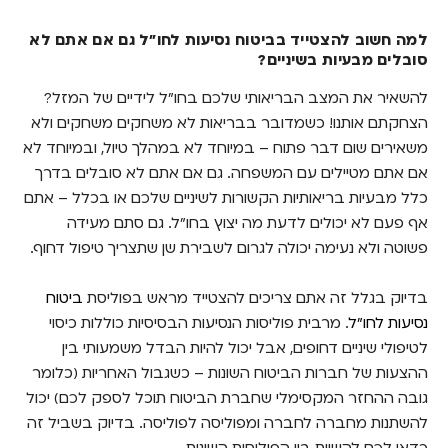
למה חשוב להצטייד בביטוח נסיעות לחו"ל גם אם
אתם לא סובלים מבעיות בשיניים?
למה חשוב להצטייד בביטוח נסיעות לחו"ל גם אם אתם לא
סובלים מבעיות בשיניים?
מה כולל הכיסוי הבסיסי, מה לא – ומה צריך
לעשות לפני שפונים לטיפול?
להשאיר את המצב הבריאותי שלכם בחו"ל לידיים של המזל?
הצחקתם אותנו! כשמדובר בבריאות לא משחקים משחקים ולא
איך מקבלים החזר על טיפול שיניים דחוף?
משאירים שום דבר פתוח – במיוחד לא במהלך טיול, ובמיוחד לא
הרחבות ביטוח שכדאי לעשות
אם אתם מטיילים עם המשפחה. גם אם אתם לא סובלים בדרך
כלל מבעיות בריאותיות הקשורות לשיניים שלכם או בכלל – אתם
בודקים ומשווים את התנאים של הפוליסה לפני
אף פעם לא יכולים לדעת מה יצוץ בחו"ל. גם סתם מעידה
הטיסה – ולא מצטערים!
פשוטה ולא נעימה יכולה לגרום לשבירת שן שתצריך טיפול דחוף.
Bestie – הדרך החכמה להשוות ביטוח נסיעות
לחו"ל ולמצוא כיסוי לטיפולי שיניים
בדיוק בגלל זה אתם צריכים להצטייד מראש בפוליסת
ביטוח
נסיעות לחו"ל
. מרבית פוליסות הנסיעות הבסיסיות כוללות כיסוי
לטיפולי שיניים דחופים, אבל יכול להיות הבדל משמעותי בין
ההצעות של חברות הביטוח השונות – כשגבול האחריות (כלומר
גובה ההחזר המקסימלי שחברת הביטוח תוכל לספק לכם) יכול
להשתנות מחברה לחברה ומפוליסה לפוליסה. בדיוק בשביל זה