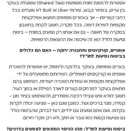
אפשרות להזמנת מונית משותפת (Shared Taxi) שפועלת בעיקר
בין ערים, במחיר קבוע. שירותי Uber או Bolt לא פועלים בכל
רחבי קפריסין – אך באזורים מסוימים תמצאו אפליקציות
מקומיות לשירות דומה. בכל מקרה, חשוב לקחת בחשבון:
במקרה של תאונה – גם אם אנחנו רק נוסעים במונית – ביטוח
נסיעות לחו"ל הוא זה שיכסה את ההוצאות הרפואיות.
אופניים, קורקינטים ותחבורה ירוקה – האם הם כלולים
בביטוח נסיעות לחו"ל?
בערים מסוימות, בעיקר בלרנקה ולימסול, יש אפשרות להשכרת
אופניים או קורקינטים חשמליים. השירותים מתופעלים על ידי
אפליקציות מקומיות או עמדות השכרה ייעודיות. השימוש בהם
מתאים בעיקר למרחקים קצרים לאורך הטיילת או בתוך העיר.
חשוב לוודא שיש שבילי רכיבה מסודרים, ולהשתמש בציוד מגן –
קסדה, מגני ברכיים ועוד. כמובן שגם כאן – פציעה יכולה לקרות
בקלות. ואם אתם נוסעים עם ילדים, רצוי לבדוק שהביטוח כולל
גם פציעות קטנות כמו שבר או חתך, ולא רק מקרי חירום.
ביטוח נסיעות לחו"ל: מהו הכיסוי המתאים לנוסעים בדרכים?