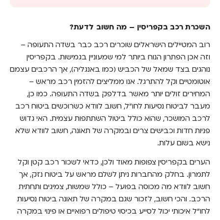
השכרת רכב בקפריסין – מה חשוב לדעת?
השכרת רכב בקפריסין – מה חשוב לדעת?
שיקולים ביטוח נסיעות לחו"ל בתחבורה ציבורית
רוב המטיילים הישראלים שוכרים רכב כבר בשדה התעופה –
ומה לגבי מוניות ושירותי הסעה?
וזה אכן הפתרון הנוח ביותר למי שמעוניין בגמישות. בקפריסין
אופניים, קורקינטים ותחבורה ירוקה – האם הם
נוהגים בצד שמאל של הכביש (כמו באנגליה), אך הרכבים עצמם
כלולים בביטוח נסיעות לחו"ל?
אוטומטיים וקל להתרגל. אנו ממליצים להזמין רכב מראש –
המחירים זולים יותר מאשר בדלפק בשדה התעופה. כמו כן,
ביטוח נסיעות לחו"ל: מהו הכיסוי המתאים לנוסעים
מעבר לביטוח נסיעות לחו"ל, חשוב לוודא כשרוכשים ביטוח רכב
בדרכים?
לרכב המושכר, שהוא כולל ביטול השתתפות עצמית. האי גדוש
עם בסטי, לא לוקחים שום סיכון
פניות חדות וכבישים צרים ובמקרה של תאונה, חשוב לוודא שלא
נישא בשום עלות.
הערים בקפריסין צפופות מאוד ולכן, כדאי לשכור רכב קטן וקל
לתמרון. בחלק מהחברות ניתן לשלם מראש על ביטוח נזק, אך
חשוב לוודא מה מכוסה בפועל – כולל שמשות, צמיגים ותחתית
הרכב. והכי חשוב, לזכור שגם במקרה של תאונה ביטוח נסיעות
לחו"ל איכותי יכול לסייע בכיסוי טיפולים רפואיים או פינוי במקרה