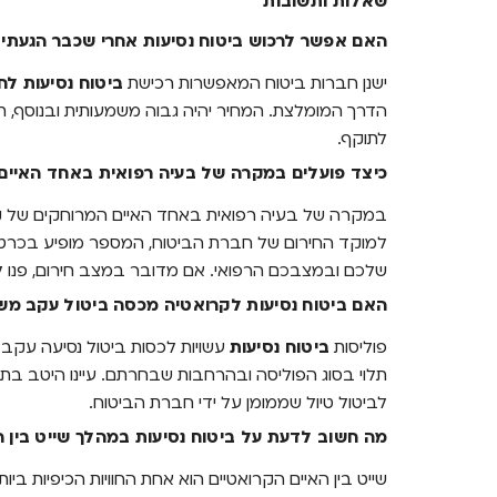
שאלות ותשובות
האם אפשר לרכוש ביטוח נסיעות אחרי שכבר הגעתי
ישנן חברות ביטוח המאפשרות רכישת
ביטוח נסיעות לח
הדרך המומלצת. המחיר יהיה גבוה משמעותית ובנוסף, 
לתוקף.
כיצד פועלים במקרה של בעיה רפואית באחד האיים
במקרה של בעיה רפואית באחד האיים המרוחקים של קר
למוקד החירום של חברת הביטוח, המספר מופיע בכרטיס
שלכם ובמצבכם הרפואי. אם מדובר במצב חירום, פנו לש
האם ביטוח נסיעות לקרואטיה מכסה ביטול עקב משב
פוליסות
ביטוח נסיעות
עשויות לכסות ביטול נסיעה עקב 
תלוי בסוג הפוליסה ובהרחבות שבחרתם. עיינו היטב בת
לביטול טיול שממומן על ידי חברת הביטוח.
מה חשוב לדעת על ביטוח נסיעות במהלך שייט בין ה
שייט בין האיים הקרואטיים הוא אחת החוויות הכיפיות ביות