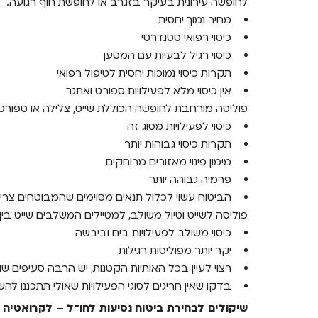
לחופשה עירונית בעיקר בזגרב או לחופשת חוף רגועה.
מחיר נמוך יחסית
כיסוי רפואי סטנדרטי
כיסוי רגיל לבעיות עם המטען
תקרות כיסוי נמוכות יחסית לטיפול רפואי
אין כיסוי מלא לפעילויות ספורט ואתגר
פוליסה מורחבת לחופשה הכוללת שייט, צלילה או ספורט 
כיסוי לפעילויות מסוג זה
תקרות כיסוי גבוהות יותר
מימון פינוי מאזורים מרוחקים
פרמיה גבוהה יותר
הביטוח עשוי לכלול תנאים מסוימים שהמבוטחים צריכ
פוליסה לשייט וטיול משולב, למטיילים המשלבים שייט בין 
כיסוי משולב לפעילויות בים וביבשה
יקר יותר מפוליסות רגילות
רצוי לעיין בכל האותיות הקטנות, יש הרבה סעיפים שונ
בדקו שאין חריגים לסוגי הפעילויות שאולי תתכננו ל
שיקולים לבחירת ביטוח נסיעות לחו"ל – לקרואטיה