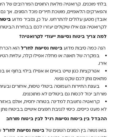
בלתי מוכנים. קרואטיה מלאת החופים המרהיבים של הים 
והפארקים הלאומיים, מושכת תיירים מכל הסוגים. אך גם כא
אובדן מטען עלולים להתרחש. על כן, נסביר מדוע
ביטוח
לקרואטיה וגם אילו שיקולים יעזרו לכם בבחירת הביטוח.
למה צריך ביטוח נסיעות ייעודי לקרואטיה?
הנה כמה סיבות מדוע
ביטוח נסיעות לחו"ל
הוא הכרחי 
במקרה של תאונה או מחלה אפילו קלה, עלויות הטיפ
אירו.
אטרקציות כגון שייט באיים או אפילו בילוי בחוף או בפא
מתאים נותן לכם שקט נפשי.
בעונת התיירות העמוסה ביטולי טיסות, איחורים ובעיו
מורחב יכול לכסות גם ביטולים לא מתוכננים.
קרואטיה נחשבת למדינה בטוחה יחסית, אולם באזורים 
לא מעט כייסים. כיסוי לגניבת חפצים אישיים בביטוח נו
ההבדל בין ביטוח נסיעות רגיל לבין ביטוח מורחב
בואו נשווה בין הסוגים השונים של
ביטוח נסיעות לחו"ל
ש