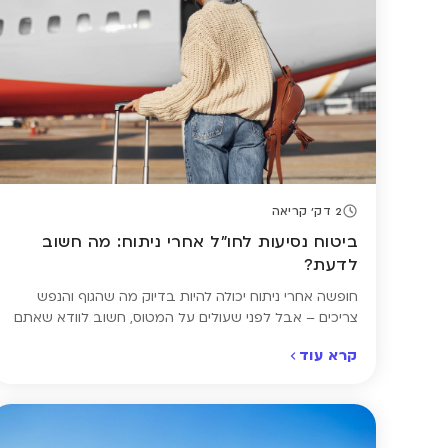
2 דק' קריאה
ביטוח נסיעות לחו"ל אחרי ניתוח: מה חשוב
לדעת?
חופשה אחרי ניתוח יכולה להיות בדיוק מה שהגוף והנפש
צריכים – אבל לפני שעולים על המטוס, חשוב לוודא שאתם
מוגנים כראוי. כשיש רקע רפואי או הליך ניתוחי בעבר הקרוב,
קרא עוד
לא כל פוליסה תספק כיסוי מתאים. לכן חשוב לבצע השוואת
ביטוח נסיעות לחו"ל שמאפשרת לבחור ביטוח רפואי עם
הרחבה למצב רפואי קיים, ולוודא שכל תרחיש מכוסה […]