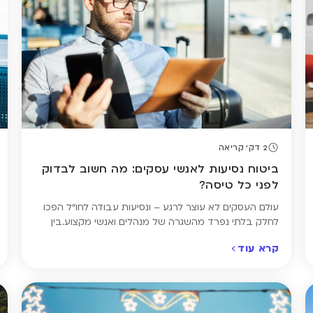
2 דק' קריאה
ביטוח נסיעות לאנשי עסקים: מה חשוב לבדוק
לפני כל טיסה?
עולם העסקים לא עוצר לרגע – ונסיעות עבודה לחו"ל הפכו
לחלק בלתי נפרד מהשגרה של מנהלים ואנשי מקצוע.בין
טיסות, פגישות ולילות במלונות, יש דבר אחד שחשוב לא
קרא עוד
לשכוח: ביטוח נסיעות מתאים. ביטוח נסיעות לחו"ל אולי לא
החלק המרגש בתכנון הנסיעה, אבל הוא חשוב לא פחות
מאשר בחופשה רגילה. גם בנסיעות עסקיות יש סיכון
לעיכובים, אובדן […]