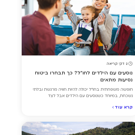
2 דק' קריאה
נוסעים עם הילדים לחו"ל? כך תבחרו ביטוח
נסיעות מתאים
חופשה משפחתית בחו"ל יכולה להיות חוויה מרגשת ובלתי
נשכחת, במיוחד כשנוסעים עם הילדים. אבל לצד
ההתרגשות, חשוב לזכור שבמקרה של ילדים, גם מחלה קלה
קרא עוד
או פציעה קטנה עלולות להפוך למצב מורכב. לכן חשוב
לבחור פוליסה שמעניקה כיסוי ייעודי לילדים – מבדיקות
רפואיות ועד טיפול חירום – כדי שתוכלו ליהנות מהטיול
בראש שקט ובלב רגוע. הנה […]