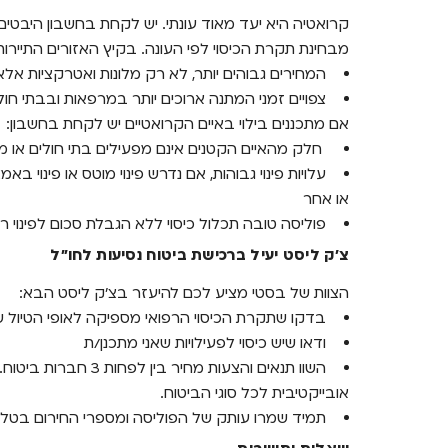
קרואטיה היא יעד מאוד עונתי. יש לקחת בחשבון היבטים
מבחינת תקרת הכיסוי לפי העונה. בקיץ האזורים התיירותי
המחירים גבוהים יותר, לא רק מלונות ואטרקציות אלא 
צפויים זמני המתנה ארוכים יותר במרפאות ובבתי חולי
אם מתכננים בילוי באיים הקרואטיים יש לקחת בחשבון:
חלק מהאיים הקטנים אינם מפעילים בתי חולים או מ
עלויות פינוי גבוהות, אם נדרש פינוי מוטס או פינוי ב
או אחר
פוליסה טובה תכלול כיסוי ללא הגבלת סכום לפינוי רפ
צ'ק ליסט יעיל ברכישת ביטוח נסיעות לחו"ל
הצוות של בסטי מציע לכם להיעזר בצ'ק ליסט הבא:
בדקו שתקרת הכיסוי הרפואי מספיקה לאופי הטיול 
ודאו שיש כיסוי לפעילויות שאני מתכנן/ת
השוו תנאים והצעות מחי
אובייקטיבית לכל סוגי הביטוח.
תמיד שמרו עותק של הפוליסה ומספרי החירום בטלפ