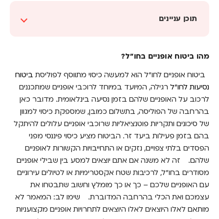
תוכן עניינים
מהו ביטוח אופניים בחו"ל?
מהו ביטוח אופניים בחו"ל?
7 טיפים חשובים לבחירת ביטוח אופניים בחו"ל
ביטוח אופניים לחו"ל הוא למעשה כיסוי מתווסף לפוליסת
ביטוח
נסיעות לחו"ל
רגילה, המיועד במיוחד לרוכבי אופניים שמתכננים
לרכוב על האופניים שלהם בזמן נסיעה בינלאומית. מדובר כאן
בהרחבה של הפוליסה, בתשלום כמובן, שמספקת כיסוי למגוון
של סיכונים ותקריות פוטנציאליות שרוכבי אופניים עלולים להיתקל
בהם בזמן פעילות ביעד זר. הביטוח מציע כיסוי פיננסי מפני
הפסדים בלתי צפויים, נזקים או התחייבויות הקשורות לאופניים
שלהם.
זה לא משנה אם אתם יוצאים למסע בין שבילי אופניים
מסודרים בחו"ל, לרכיבות שטח אקסטרימיות או לטיולים עירוניים
עם האופניים שלכם – כך או כך מומלץ וחשוב שתבטחו את
עצמכם ואת הכלי בהרחבה המדוברת.
שימו לב: המאמר לא
מותאם לאלו היוצאים לאלו היוצאים לתחרויות אופניים מקצועניות