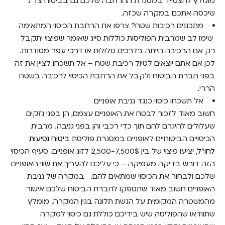
מומלץ להצטייד במסגרת ההרחבה שלכם גם בביטוח צד ג'
שיכסה אתכם במקרה שכזה.
מתכננים רכיבות שטח? צרפו את הרחבת הכיסוי המתאימה
שימו לב שמרבית הפוליסות כוללות סייג שאומר שפיצוי יתקבל
רק אם הרכיבה הייתה בדרכים סלולות או דרכי עפר מסודרות.
לכן אם אתם יוצאים לטיול רכיבת שטח – אל תשכחו לציין את זה
בפני חברת הביטוח ולקבל את הרחבת הכיסוי לרכיבה בשטח
הררי.
אל תשכחו כיסוי כנגד גניבת אופניים
חשוב מאוד לזכור לבטח את האופניים עצמם, הן בפני נזקים
שעלולים להיגרם להם תוך כדי רכבי והן בפני גניבה. מרבית
הכיסויים הביטוחיים לאופניים במסגרת פוליסת
ביטוח נסיעות
לחו"ל
, יציעו פיצוי של בין 2,500-7,500$ לזוג אופניים. סעיף הכיסוי
הזה דורש בדיקה מעמיקה – כי עליכם להעריך את שווי האופניים
שלכם ולבחור את הכיסוי שמתאים להם.
במקרה של גניבת
האופניים חשוב מאוד שתספקו לחברת הביטוח שלכם אישור
מהמשטרה המקומית על הגשת תלונה בגין המקרה. מומלץ
שתוודאו שהפוליסה שיש בידיכם כוללת גם כיסוי למקרה