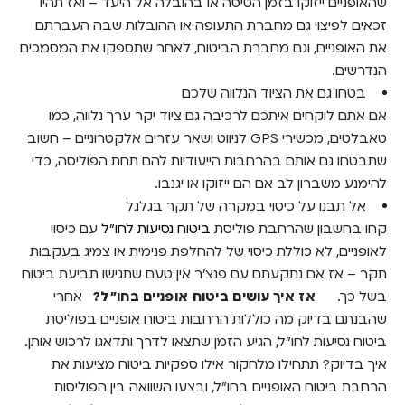
שהאופניים ייזוקו בזמן הטיסה או בהובלה אל היעד – ואז תהיו
זכאים לפיצוי גם מחברת התעופה או ההובלות שבה העברתם
את האופניים, וגם מחברת הביטוח, לאחר שתספקו את המסמכים
הנדרשים.
בטחו גם את הציוד הנלווה שלכם
אם אתם לוקחים איתכם לרכיבה גם ציוד יקר ערך נלווה, כמו
טאבלטים, מכשירי GPS לניווט ושאר עזרים אלקטרוניים – חשוב
שתבטחו גם אותם בהרחבות הייעודיות להם תחת הפוליסה, כדי
להימנע משברון לב אם הם ייזוקו או יגנבו.
אל תבנו על כיסוי במקרה של תקר בגלגל
קחו בחשבון שהרחבת פוליסת
ביטוח נסיעות לחו"ל
עם כיסוי
לאופניים, לא כוללת כיסוי של להחלפת פנימית או צמיג בעקבות
תקר – אז אם נתקעתם עם פנצ'ר אין טעם שתגישו תביעת ביטוח
בשל כך.
אז איך עושים ביטוח אופניים בחו"ל?
אחרי
שהבנתם בדיוק מה כוללות הרחבות ביטוח אופניים בפוליסת
ביטוח נסיעות לחו"ל, הגיע הזמן שתצאו לדרך ותדאגו לרכוש אותן.
איך בדיוק? תתחילו מלחקור אילו ספקיות ביטוח מציעות את
הרחבת ביטוח האופניים בחו"ל, ובצעו השוואה בין הפוליסות