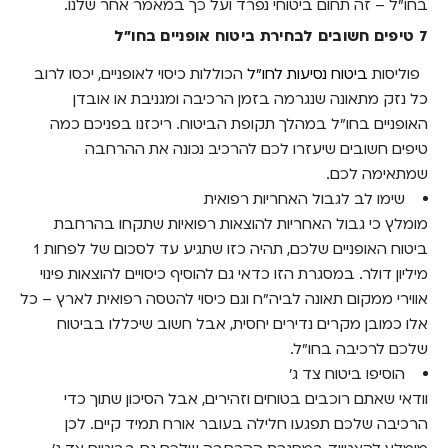
בחו"ל – זה תחום ביטוחי נפרד ועל כך במאמר אחר שלנו.
7 טיפים חשובים לבחירת ביטוח אופניים בחו"ל
פוליסות
ביטוח נסיעות לחו"ל
הכוללות כיסוי לאופניים, יכסו לרוב
כל נזק מתאונה שנגרמה בזמן הרכיבה ומגניבת או אובדן
האופניים בחו"ל במהלך תקופת הביטוח. ריכזנו בפניכם כמה
טיפים חשובים שיעזרו לכם להרכיב נכונה את ההרחבה
שמתאימה לכם.
שימו לב לגבול האחריות רפואית
מומלץ כי גבול האחריות להוצאות רפואיות שתקחו בהרחבת
ביטוח האופניים שלכם, תהיה כזו שתגיע עד לסכום של לפחות 1
מיליון דולר. במסגרת הזו כדאי גם להוסיף כיסויים להוצאות פינוי
אווירי ממקום תאונה לביה"ח וגם כיסוי להטסה רפואית לארץ – כל
אלו כמובן מקרים נדירים יחסית, אבל חשוב שיכללו בביטוח
שלכם לרכיבה בחו"ל.
הוסיפו ביטוח צד ג'
וודאי שאתם רוכבים בטוחים וזהירים, אבל הסיכון שתוך כדי
הרכיבה שלכם תפגעו חלילה בעובר אורח תמיד קיים. לכן