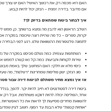
האם היא מכסה רק את רכושך האישי? האם יש צורך שכ
אם מדובר בדירה זמנית – הנזק יכול להיות קבוע.
איך לבחור ביטוח שמתאים בדיוק לך?
השלב הראשון הוא להבין מה נמצא ברשותך. כן, ממש לערו
יקרות, ספרים – כל מה שהיית רוצה שיכוסה במקרה אסון.
לתמונה פלטפורמת ההשוואות שלנו. רגע לפני הבחירה 
השתתפות עצמית: כמה נשלם מכיסנו במקרה של נז
שירות לקוחות ותביעות: כמה קל (או קשה) לממש א
כיסוי מלא או חלקי: האם המחשב שלך באמת מבוטח
סוג הנזק: ישנן פוליסות שמחריגות "רשלנות", מה ש
אז איך נמצא מחיר משתלם לביטוח דירה עבור סטוד
ביטוח דירה לסטודנטים לא חייב להיות יקר. להפך, בגל
אחד, הפוליסה יכולה להיות דווקא משתלמת. אבל רק אם 
להשוואת מחירים מסייעות לך לראות את כל האפשרויות במ
"אותיות קטנות" שלא הבנת עד הסוף. חשוב לציין שמדו