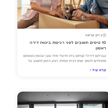
2 דק' קריאה
10 טיפים חשובים לפני רכישת ביטוח דירה
ראשון
עברתם דירה? קניתם בית חדש? מזל טוב! עכשיו, כשאתם
מתחילים להפוך אותו לבית אמיתי, הגיע הזמן לחשוב על
הצעד הבא – ההגנה עליו. ביטוח דירה הוא הדרך שלכם
קרא עוד
לוודא שגם במקרה של נזק, גניבה או תקלה – לא תישארו
לבד בהתמודדות. לפני שממהרים לבחור פוליסה או לחתום
על חוזה, כדאי להכיר כמה נקודות חשובות שיעזרו […]