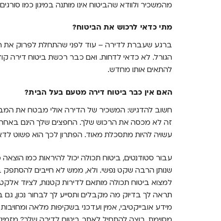
מהמשכיר ולוודא שהביטוח אינו מותנה במיגון כמו סורגים
מתי כדאי לרכוש את הביטוח?
ברגע שעברת לדירה – עוד לפני שהתחלת לפרוק את הקרטו
הגורל. לא כדאי לדחות. ואם כבר רכשת ביטוח דירה קודם
להתאים אותו מחדש.
האם אין כבר ביטוח דירה מטעם בעל הבית?
חשוב להדגיש: המשכיר של הדירה אולי מבטח את המב
זה לא מכסה את הרכוש שלך. החפצים שלך הינם באחרי
עשויה להיות מתסכלת מאוד. הפתרון לכך הוא פשוט לדא
עבור סטודנטים, ביטוח תכולה יכול להיראות כמו הוצאה 
שנותן הרבה שקט נפשי. ולא, ממש לא חייבים להסתפק בפו
למצוא ביטוח תכולה מותאם לדירות קטנות, לציוד אלקטרו
תראה לך בדיוק מה מקבלים ותסייע לך לבחור נכון, גם 
מידע אובייקטיבי, אמין ועדכני בשקיפות מלאה ומחויבות
מסוימת. רוצה להתחיל לאתר ביטוח לדירה שלך? מזמינ