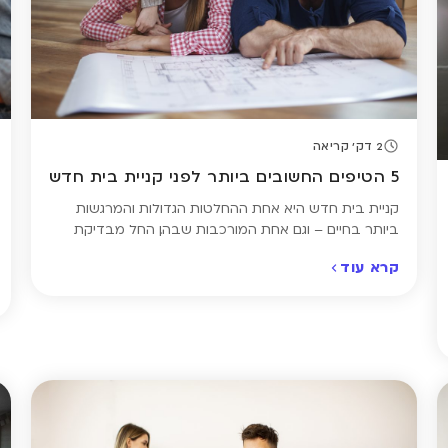
2 דק' קריאה
5 הטיפים החשובים ביותר לפני קניית בית חדש
קניית בית חדש היא אחת ההחלטות הגדולות והמרגשות
ביותר בחיים – וגם אחת המורכבות שבהן. החל מבדיקת
מצב הנכס והתשתיות, דרך בחינת המסמכים המשפטיים
קרא עוד
ועד רכישת ביטוח דירה מתאים – יש לא מעט שלבים
שכדאי לעבור בזהירות ובתכנון נכון. כדי לעזור לכם לעשות
סדר ולהימנע מטעויות יקרות, ריכזנו את חמשת הטיפים
החשובים ביותר שכל רוכש […]