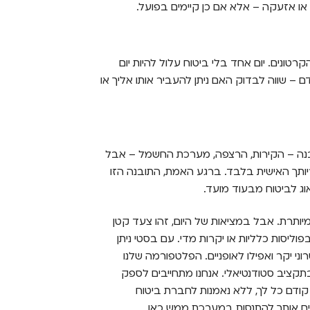
 או אזעקה – אלא אם כן קיימים בפועל.
נים. יום אחד בלי ביטוח עלול להיות יום
 – שווה לבדוק האם ניתן להעביר אותו אליך או
נה – הקירות, הרצפה, מערכת החשמל – אבל
ותך האישית בלבד. ברגע האמת, התובנה הזו
וג לביטוח מבעוד מועד.
מיותרת. אבל במציאות של היום, זהו צעד קטן
ליסות כלליות או יקרות מדי. עם בסטי ניתן
ני יקר ואפילו לאופניים. הפלטפורמה שלנו
בתקציב סטודנטיאלי. אנחנו מתחייבים לספק
 קודם כל לך, ללא נאמנות לחברת ביטוח
ים אותך להתנסות במערכת ממש כאן.