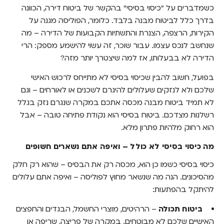
חשופים
כשמדברים על "כיסוי בסיסי" בהקשר של ביטוח דירה, הכוונה
בדרך כלל לביטוח מבנה בלבד. כלומר, הפוליסה מגנה על
מה צריך להוסיף לכיסוי בסיסי כדי להיות באמת
הקירות, הרצפה, הצנרת והתשתיות הקבועות של הדירה – מה
מוגנים
שנחשב לנכס עצמו. עבור שוכר, זה עשוי להישמע מספק: הרי
מתי בכל זאת ביטוח דירה בסיסי יכול להספיק?
הדירה לא בבעלותו, אז למה שיצטרך יותר מזה?
איך לבחור ביטוח שמתאים באמת לדירה שכורה
בפועל, חשוב להבין שכיסוי בסיסי לא מתייחס לרכוש האישי
שלכם ולא לנזקים שעלולים להיגרם לשכנים או לאורחים – וגם
לסיכום: ביטוח דירה בסיסי זה לא תמיד מספיק
לא תמיד ביטוח מבנה מכסה אתכם במקרה שנגרם נזק בגלל
רשלנות מצדכם. ביטוח בסיסי הוא נקודת פתיחה טובה – אבל
הוא רחוק מלהיות פתרון מלא.
מה כיסוי בסיסי לא כולל – ואיפה אתם נשארים חשופים
כיסוי בסיסי כשמו כן הוא, מכסה רק את הבסיס – שהוא רק חלק
מהסיכונים. הנה מה שנשאר מחוץ לפוליסה – ואיפה אתם עלולים
להיתקל בהפתעות:
ביטוח תכולה
– הרהיטים, מוצרי החשמל, הבגדים והחפצים
האישיים שלכם לא מבוטחים. במקרה של פריצה, שריפה או