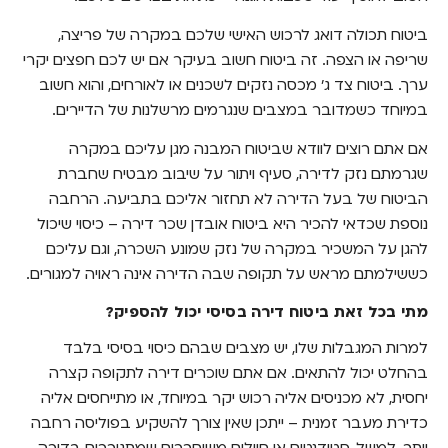
ביטוח תכולה דואג לרכוש האישי שלכם במקרה של פריצה,
שריפה או הצפה. זה ביטוח חשוב בעיקר אם יש לכם חפצים יקרי
ערך. ביטוח צד ג' מכסה נזקים לשכנים או לאורחים, והוא חשוב
במיוחד כשמדובר במצבים שנגרמים מרשלנות של הדיירים.
אם אתם רוצים לוודא שביטוח המבנה מגן עליכם במקרה
שגרמתם נזק לדירה, סעיף ויתור על שיבוב מבטיח שחברת
הביטוח של בעל הדירה לא תחזור אליכם בתביעה. הרחבה
נוספת שכדאי להכיר היא ביטוח אובדן שכר דירה – כיסוי שיכול
להגן על המשכיר במקרה של נזק שמונע השכרה, וגם עליכם
כששילמתם מראש על תקופה שבה הדירה אינה ראויה למגורים.
מתי בכל זאת ביטוח דירה בסיסי יכול להספיק?
למרות המגבלות שלו, יש מצבים שבהם כיסוי בסיסי בלבד
בהחלט יכול להתאים. אם אתם שוכרים דירה לתקופה קצרה
יחסית, לא מכניסים אליה רכוש יקר במיוחד, או מתייחסים אליה
כדירת מעבר זמנית – ייתכן שאין צורך להשקיע בפוליסה רחבה
יותר. למשל, סטודנטים או חיילים משוחררים שמתגוררים בדירה