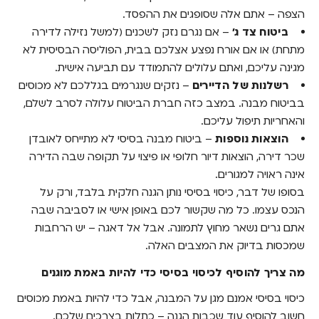
הצפה – אתם אלה שסופגים את ההפסד.
ביטוח צד ג’
– אם נגרם נזק לשכנים (למשל נזילה לדירה
מתחת) או אם אורח נפצע אצלכם בבית, הפוליסה הבסיסית לא
מגינה עליכם, ואתם עלולים להתמודד עם תביעה אישית.
רשלנות של הדיירים
– נזקים שנגרמים בגללכם לא מכוסים
בביטוח מבנה. במצב כזה חברת הביטוח עלולה לסרב לשלם,
והאחריות תיפול עליכם.
הוצאות נוספות
– ביטוח מבנה בסיסי לא מתייחס לאובדן
שכר דירה, הוצאות דיור חלופי או פיצוי על תקופה שבה הדירה
אינה ראויה למגורים.
בסופו של דבר, כיסוי בסיסי נותן הגנה חלקית בלבד, ורק על
הנכס עצמו. כל מה שקשור לכם באופן אישי או לסביבה שבה
אתם גרים נשאר מחוץ לתמונה. אבל אל דאגה – יש הרחבות
שמכסות בדיוק את המצבים האלה.
מה צריך להוסיף לכיסוי בסיסי כדי להיות באמת מוגנים
כיסוי בסיסי אמנם מגן על המבנה, אבל כדי להיות באמת מכוסים
חשוב להוסיף עוד שכבות הגנה – כתלות בצרכים שלכם.