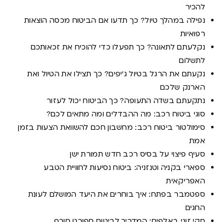
להכיר
נפילה במהלך טיול? כך תדעו אם הביטוח מכסה הוצאות
רפואיות
נקלעתם לתאונה? כך תפעלו כדי להוכיח את זכאותכם
לתשלום
נקעתם את הרגל בטיול ג'יפים? כך תצילו את הטיול ואת
הארנק שלכם
נתקעתם בשדה התעופה? כך הביטוח יכול לעזור
סוגי ביטוח רכב: מה ההבדלים ומה מתאים לכם?
סימולטור ביטוח רכב: מחשבון חכם להשוואת הצעות בזמן
אמת
סעיף פיצוי על בסיס רכב חדש תמורת ישן
ספארי בקניה וטנזניה: ביטוח נסיעות לחוויית הטבע
האפריקאית
ספטמבר בפתח: איך בוחרים את היעד המושלם לעונת
החגים
סקי זוגי באלפים: המדריך לביטוח ספורט חורף