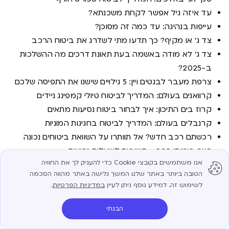
עד איזה גיל אפשר לקחת משכנתא?
עייפות בנהיגה: עד כמה זה מסוכן?
צד ג' או מקיף? כך תדעו מתי לשדרג את ביטוח הרכב
צד ג' לא מודה באשמה בעת תאונת דרכים. מה ההשלכות
ב-2025?
צרפת מעבר לבגטים ויין: 5 גילויים שישנו את התפיסה שלכם
קרוואנים בעולם: המדריך לביטוח טיולי קמפינג ניידים
קרוז בים התיכון: איך לבחור ביטוח נסיעות מתאים
קרנבלים בעולם: המדריך לביטוח בחגיגות המוניות
רכשתם רכב חדש? אל תוותרו על השוואת ביטוחים נכונה
רצף ביטוחי רכב - תשובות לשאלות נפוצות
אנו משתמשים בקובצי Cookie כדי להעניק לך את החוויה
רשימת ציוד למוצ'ילרים - מה אסור לשכוח ומה חבל לסחוב
הטובה ביותר באתר שלנו. המשך גלישה באתר מהווה הסכמה
שוכרים דירה לטווח ארוך? כך תדעו אם ביטוח הדירה באמת
לשימוש זה. למידע נוסף ניתן לעיין
במדיניות הפרטיות
.
מכסה אתכם
שמאי הרכב - קווים לדמותו
הבנתי
שני רכבים במשפחה - יתרונות וחסרונות