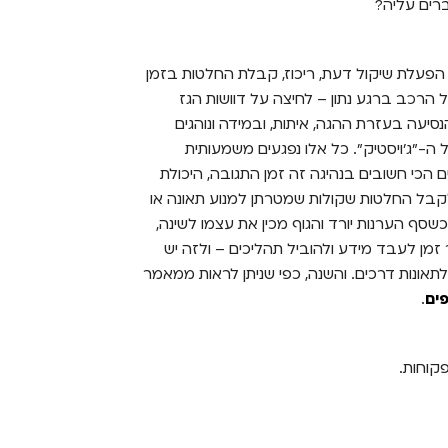
רים עליה?
הפעלת שיקול דעת, ריכוז, קבלת החלטות בזמן
ל הרכב ברגע נתון – לחיצה על דוושות הגז
סיעה בעזרת ההגה, איתות, ובמידה ונוהגים
ה-"ג'ויסטיק". כל אלו נפגעים משמעותית
 הכי חשובים בנהיגה זה זמן התגובה, היכולת
ל החלטות שקולות שמטרתן למנוע תאונה או
ף הערנות יורד והגוף מכין את עצמו לשינה,
 זמן לעבד מידע ולהוביל תהליכים – ולזה יש
תאונות דרכים. והשנה, כפי שניתן לראות ממאמר
.
קוחות.