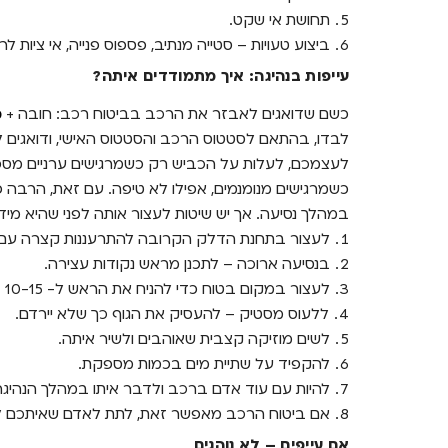
תחושת אי שקט.
ביצוע טעויות – סטייה מנתיב, פספוס פנייה, אי ציות לר
עייפות בנהיגה: איך מתמודדים איתה?
כשם שדואגים לאבזר את הרכב בביטוח רכב: חובה +
מ
לבדו, בהתאם לסטטוס הרכב והסטטוס האישי, ודואגים לט
לעצמכם, לעלות על הכביש רק כשמרגישים ערניים מספיק
כשמרגישים מנומנמים, אפילו לא טיפה. עם זאת, הרבה
במהלך נסיעה. אך יש שיטות לעצור אותה לפני שהיא מיד
לעצור בתחנת הדלק הקרובה להתרעננות קצרה עם כו
בנסיעה ארוכה – לתכנן מראש נקודות עצירה.
לעצור במקום בטוח כדי להניח את הראש ל- 10-15 דקות.
ללעוס מסטיק – להעסיק את הגוף כך שלא יירדם.
לשים מוזיקה קצבית שאוהבים ולשיר איתה.
להקפיד על שתיית מים בכמות מספקת.
להיות עם עוד אדם ברכב ולדבר איתו במהלך הנהיגה
אם ביטוח הרכב מאפשר זאת, לתת לאדם שאיתכם ל
אם עייפים – לא נוהגים