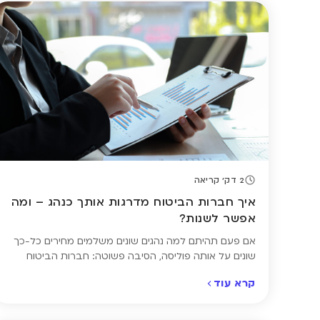
2 דק' קריאה
איך חברות הביטוח מדרגות אותך כנהג – ומה
אפשר לשנות?
אם פעם תהיתם למה נהגים שונים משלמים מחירים כל-כך
שונים על אותה פוליסה, הסיבה פשוטה: חברות הביטוח
מדרגות כל נהג לפי רמת הסיכון שהוא מייצג בעיניהן. הדירוג
קרא עוד
הזה מבוסס על שילוב של ניסיון, היסטוריית תביעות, סוג
הרכב, אזור מגורים ועוד שורה של פרמטרים – חלקם
קבועים, וחלקם בהחלט ניתן לשינוי. כדי להבין אם אתם