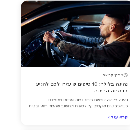
2 דק' קריאה
נהיגה בלילה: 10 טיפים שיעזרו לכם להגיע
בבטחה הביתה
נהיגה בלילה דורשת ריכוז גבוה וערנות מתמדת.
כשהכבישים שקטים קל לטעות ולחשוב שהכול רגוע ובטוח
– אבל דווקא אז מתגברים גורמי הסיכון: העייפות שמאטה
קרא עוד
את זמן התגובה, הסנוור מפנסי רכבים אחרים שמצמצם את
הראייה. כדי לשמור על עצמכם ועל הנוסעים האחרים, חשוב