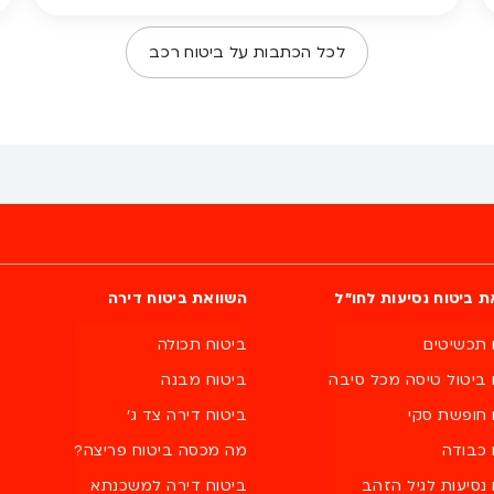
לקראת העונה הרטובה, ריכזנו עבורכם את הטעויות
הנפוצות ביותר שנהגים עושים בכביש, איך להימנע מהן –
לכל הכתבות על
ביטוח רכב
ולמה זו בדיוק […]
ת ביטוח נסיעות לחו״ל
השוואת ביטוח דירה
 תכשיטים
ביטוח תכולה
 ביטול טיסה מכל סיבה
ביטוח מבנה
 חופשת סקי
ביטוח דירה צד ג'
 כבודה
מה מכסה ביטוח פריצה?
נסיעות לגיל הזהב
ביטוח דירה למשכנתא