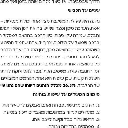
הדרך שבסביבתו, אז כיצד מזהים אותה בזמן ואיך מתגב
עיניים על הכביש
נהיגה היא פעולה המשלבת מצד אחד יכולות מנטליות – 
אמת, הערכת סיכון ומצד שני יש בה את הפן הפיזי, תפעו
והבלם, שמירה על יציבות וכיוון הרכב בהתאם למסלול הנ
ברכב שפועל על הילוכים, צריך יד אחת שתמיד תהיה על 
כשהנהג עייף – וכתוצאה מכך, זמן התגובה. אחד הדברים
לפעול מהר מספיק ביחס למה שמתרחש מסביב כדי לקב
כל סיטואציה אחרת שבה אתם ורכבכם נקלעים לצרה. כשס
זמן התגובה עולה, משמע, הגוף עובד לאט ולוקח לו יותר
השלכות קשות, שכן עייפות היא אחת הגורמים המובילים ל
של הרלב"ד,
26.5% מכלל הנהגים דיווחו שהם נהגו עייפים
סימנים המעידים על עייפות בנהיגה
העיניים מרגישות כבדות ואתם נאבקים להשאיר אותן פ
מתחילים לנדוד במחשבות ומאבדים ריכוז בנסיעה.
הראש נהיה כבד וקשה לייצב אותו.
מפהקים בתדירות גבוהה.