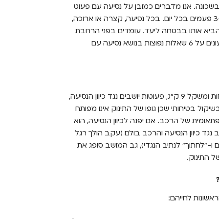
בשכונה. אנו מדברים כמובן על נסיעה עם פעוט
באוטו. פעולה שהורים רבים מבצעים מדי יום, לעיתים 3-4 פעמים בכל יום. בכל נסיעה, קצרה או ארוכה,
להביא אותו בבטחה ליעד. עומדים בפני הרחבת
עונים על 6 שאלות נפוצות בנושא נסיעה עם
הנחיות הבטיחות בישראל קובעות כי עד גיל שנתיים לפחות ומשקל 9 ק"ג, פעוטות יושבים נגד כיוון הנסיעה,
ול בטיחותי שכן גופו של התינוק אינו מפותח
ומית של הרכב. אם יפנה לכיוון הנסיעה, הוא
נגד כיוון הנסיעה והרכב בולם (עקב הולך רגל
-"לחתוך" לנתיב הנגדי), גב המושב סופג את
ל התינוק.