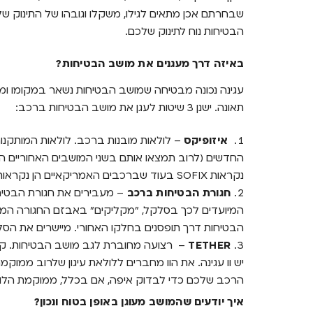
שבחרתם אכן מתאים לגילו, משקלו וגובהו של התינוק של
הבטיחות נוח לתינוק שלכם.
באיזה דרך מעגנים את מושב הבטיחות?
עגינה נכונה מבטיחה שמושב הבטיחות נשאר במקומו ומג
תאונה. ישנן 3 שיטות לעגן את מושב הבטיחות ברכב:
איזופיקס
– לולאות מובנות ברכב. לולאות המותקנו
החדשים (לרוב תמצאו אותם בשני המושבים האחוריים הצי
נקראות
SOFIX בעוד שברכבים האמריקאיים הן נקראות LATCH.
חגורת הבטיחות ברכב
– מעבירים את חגורת הבטיח
המיועדים לכך בסלקל, "מקליקים" באבזם החגורה המת
הבטיחות דרך תופסנים בחלקו האחורי. מיישרים את הסלק
TETHER
– רצועה מחוברת לגב מושב הבטיחות. ק
יש וו עגינה. את הוו מחברים ללולאת עיגון שלרוב ממוק
הרכב שלכם כדי לבדוק איפה, אם בכלל, ממוקמת הלו
איך יודעים שהמושב מעוגן באופן בטוח ונכון?