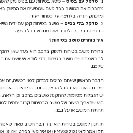
סלקל עם בסיס
– כיסא בטיחות עם בסיס ניתן להפר
מחברים את המושב בכל פעם שמסיעים את התינוק בא
ומתנתק חזרה בלחיצה על כפתור ייעודי.
סלקל בלי בסיס
– מושב בטיחות קטן עם ידית נשיא
הבטיחות ברכב, ולחבר אותו מחדש בכל נסיעה.
איך בוחרים מושב בטיחות?
בחירת מושב בטיחות לתינוק ברכב הוא צעד שאין להקל
לב כשמחפשים מושב בטיחות, כדי לוודא שעושים את הב
שלכם.
הדבר הראשון שאתם צריכים לבדוק לפני רכישה, זה אם
שלכם. האם הוא בגודל הרצוי, הרוחב המתאים, האם חגו
יש הגבלות מסוימות להתקנת מושבים ברכב וכן הלאה. 
הוא שתאריך הייצור של מושב הבטיחות קרוב יחסית למו
תחתית המושב או על גבו).
תו תקן למושב בטיחות הוא עוד דבר חשוב מאוד שאסור
תקן אמריקאי (
FMVSS213)
או אירופאי בפרט (
ISIZE או ECER44-04)