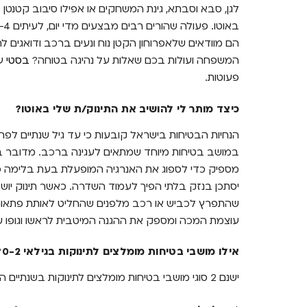
לגן, סבא וסבתא, גינת המשחקים או אפילו סיבוב קטנטן 
הם מוודאים שלאפרוחון הקטן נוח ונעים ברכב ודואגים 
המשפחה ועולות בכם שאלות על נהיגה בטוחה?
בסטי
פעוטות.
כיצד מותר לי להושיב את התינוק/ת שלי באוטו?
במושב בטיחות מיוחד שמתאים לעגינה ברכב. מדובר בשיק
מספיק כדי לספוג את האנרגיה המופעלת בעת בלימה פתא
יסתכן בנזק בלתי הפיך לעמוד השדרה. כאשר תינוק יושב 
שהתפרץ לכביש או רכב מלפנים שהחליט לאותת פתאום ו
עוצמת המכה ומספק את ההגנה המיטבית לראשו וגופו ש
אילו מושבי בטיחות מומלצים לתינוקות בגילאי 0-2?
ישנם 2 סוגי מושבי בטיחות מומלצים לתינוקות בשנתיים הראשונות לחייהם: