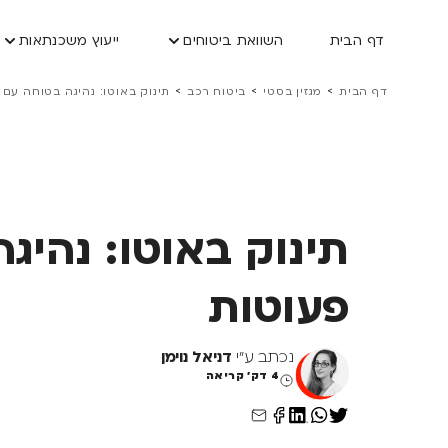
דף הבית
השוואת ביטוחים
ייעוץ משכנתאות
>
>
>
דף הבית
מגזין בסטי
ביטוח רכב
תינוק באוטו: נהיגה בטוחה עם 
תינוק באוטו: נהיג
פעוטות
נכתב ע"י
דניאל נוימן
4 דק' קריאה