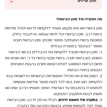
תוכן עניינים
מה תפקידו של סוכן הביטוח?
מה תפקידו של סוכן הביטוח?
האם יש קאץ' ברכישת ביטוח רכב בתיווך סוכן?
סוכן ביטוח הוא איש מקצוע שעוזר ללקוחות לרכוש ולנהל פוליסות
מהי האלטרנטיבה לסוכן ביטוח רכב?
ביטוח רכב. סוכן הביטוח יכול להיות עצמאי, או לעבוד כחלק
חופשי (לחסוך בביטוח הרכב) זה לגמרי לבד
מסוכנות ביטוח המעסיקה מספר סוכנים. סוכן הביטוח חובש
מספר "כובעים" במסגרת עבודתו:
סוכן הביטוח מסביר ללקוחות את ההבדלים בין סוגי הביטוח
השונים, כגון ביטוח חובה, ביטוח מקיף וביטוח צד ג'. הוא מנגיש את
תחום הביטוח המסואב לאדם הפשוט ותורם בהבנת הסעיפים
הקטנים בחוזה הביטוח.
הסוכן פורש את מכלול האפשרויות הביטוחיות הרלוונטיות עבור
הלקוחות. הוא מציג בפני לכל לקוח מספר פוליסות שעשויות
להתאים לו בהתבסס על הפרופיל האישי, מאפייני הרכב אותו הוא
מעוניין לבטח והתקציב המבוקש.
במקרה של תאונת דרכים
, חבלה או נזק לרכב, סוכן הביטוח
עומד לצד לקוחותיו ומסייע בהגשת התביעה מול החברה