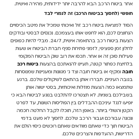
אחר ביטוח הרכב הבא להרבה יותר ידידותית, מהירה ואישית.
חופשי (לחסוך בביטוח הרכב) זה לגמרי לבד
הסוד למציאת ביטוח רכב זול ואיכותי שמכיל את מיטב הכיסויים
הנחוצים לכם, הוא לחפש אותו בעצמכם. נכנסים לבסטי ובודקים
הצעות ביטוח רכב בהתאמה אישית, 24/7. מבלי להיות כפופים
לחלון זמן ספציפי, לזמני פתיחת סניף חברת הביטוח או שעות
פעילות סוכן זה או אחר. תכסו את רוב שוק הביטוח המקומי
בלחיצת כפתור קטנה, תעיינו להנאתכם בהצעות
ביטוח רכב
חובה
ומקיף או ביטוח חובה וצד ג' מגוונות ומעניינות שמנוסחות
בגובה העיניים. תבררו אותן בהתאם לשיקולים שלכם. ברגע
שתמצאו כמה הצעות מוזלות ואיכותיות, בסטי ישווה אותן
בשבילכם בשניות. לא תצטרכו להתלבט בנוגע לביטוח הבא כי
יופיעו לנגד עיניכם ההבדלים בין הפוליסות השונות, עד לפרט
הקטן והשולי ביותר. באופן הזה, תוכלו לקבל החלטה חכמה
ונכונה עבורכם ועבור הרכב שלכם. לחסוך לא מעט בדמי
הביטוח תוך כדי שאתם מוודאים שאתם רוכשים כיסוי הולם את
הדרישות, ההעדפות והצרכים שלכם.