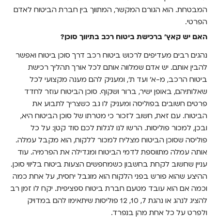
המבטחת. הוא הגורם המקשר, המתווך בין חברת הביטוח לאדם
הפרטי.
האם יש קאץ' ברכישת ביטוח רכב בתיווך סוכן?
נהגים רבים מעדיפים לרכוש ביטוח רכב דרך סוכן ביטוח ואפשר
להבין אותם. יש אדם שמלווה אותם לכל אורך תהליך רכישת
ביטוח הרכב, מ-א' ועד ת', ומעניק להם מענה מקצועי לכל
שאלותיהם, באופן ישיר, ברור ושקוף. סוכן הביטוח עוזר לחדד
פרטים חשובים בפוליסה ומעניק לו גב כשצריך לתבוע את
הביטוח. עם זאת, חשוב לזכור כי מטרתו של סוכן הביטוח היא,
ובכן, למכור פוליסות. הרשו לנו לגלות לכם סוד קטן: על כל
פוליסה שסוכן הביטוח מצליח למכור ללקוח, הוא מקבל עמלה.
אותה עמלה מתווספת לדמי הביטוח ומגדילה את הפרמיה. עוד
עניין שחשוב לקחת בחשבון כשמחפשים הצעות ביטוח בליווי סוכן.
ההיצע שהוא פורש בפני הלקוח הוא מוגבל יחסית, על אחת כמה
וכמה אם הוא עובד מטעם חברת ביטוח ספציפית. יקח לו זמן רב
להציג לנהג או נהגת 7, 10, 12 פוליסות שיתאימו להם במדויק
ולפרט על כל אחת מהן בנפרד.