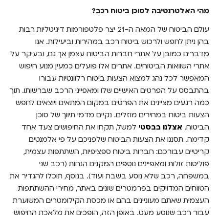
מהי האלטרנטיבה לסוכן ביטוח רכב?
עולם הביטוח של המאה ה-21 יצר פלטפורמות דיגיטליות רבות
בהן ניתן לחפש ולרכוש ביטוח רכב במהירות וביעילות. אנו
מדברים כמובן על אתרי חברות הביטוח עצמן אך גם, ובעיקר על
אתרי השוואות הביטוחים. אתרים אלו פועלים כמעין מנוע חיפוש
המאפשר לכל נהג למצוא הצעות ביטוח רלוונטיות עבורו
בהתבסס על הפרטים האישיים שלו ומאפייני הרכב שברשותו. תוך
כמה רגעים מציינים את הפרטים במקום המתאים ויוצאים לחפש
הצעות ביטוח במחירים מוזלים. נקיים מדמי תיווך של סוכן
הביטוח.
אצלנו בבסטי
למשל, תקחו את החיפושים צעד אחד
קדימה. תסננו את הצעות הביטוח שלפניכם על פי אלמנטים
קריטיים עבורכם: חברות ביטוח ספציפיות, השתתפות עצמית,
פוליסות זולות ומאפיינים נוספים המקנים הנחות (רכב שני
במשפחה, רכב שלא נוסע בשבת ועוד). בנוסף, תוכלו להגדיר את
הטווחים המדויקים בפרמטרים שונים באתר, מחירי ההשתתפות
העצמית שאתם מעוניינים בהם או מכסת הקילומטרים המשוערת
עבור רכב שנוסע מעט. באופן הזה, הופכים את מלאכת החיפוש