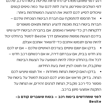
רגע לפני שאתם ממהרים לחדש את פוליסת ביטוח הרכב שלכם
לפי השלבים שפירטנו, נרצה לתת לכם עוד כמה טיפים קטנים
שיכולים לסייע לכם להשיג את ההצעה המשתלמת ביותר:
אל תהססו להתמקח עם חברת הביטוח הנוכחית שלכם –
חברות ביטוח רבות מוכנות להציע הנחות ותנאים משופרים
ללקוחות רק כדי שישארו נאמנים. אם בחברת הביטוח יידעו שיש
בידכם הצעות נוספות שמצאתם דרך Bestie למשל בהחלט יכול
להיות שהם יתגמשו איתכם כדי להשאיר אותכם אצלם.
בדקו אם ישנם שינויים בצרכים האישיים שלכם – אם יש לכם
נהג חדש בבית, אם עברתם דירה, או אם רכשתם רכב חדש –
לכל אלו בהחלט יכולה להיות השפעה על הצעות הביטוח
שתקבלו, אז תשכו לציין זאת בעת החידוש.
בדקו האם קיימות הנחות מיוחדות – אל תצפו שיציעו לכם
הנחה. בדיוק מראש אם מגיע לכם הטבות למשל על ביטוח של
מספר כלי רכב מקביל, הנחות לנהגים זהירים, או הנחות על
התקנת אמצעי מיגון ברכב.
לפני שמחדשים ביטוח רכב – בטוח שעוברים קודם ב-
Besite