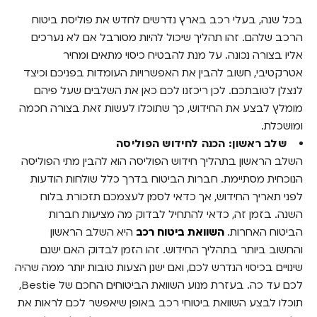
טיפים חשובים לחידוש פוליסת ביטוח הרכב
בכל שנה, בעלי רכב בארץ נדרשים לחדש את פוליסת ביטוח
הרכב שלהם. זהו תהליך שיכול להיות מסורבל אם לא נערכים
לפני שמחדשים ביטוח רכב – בטוח שעוברים קודם
ב-Besite
אליו בצורה נכונה. על מנת להבטיח כיסוי מתאים ומחיר
אטרקטיבי, חשוב להבין את האפשרויות העומדות בפניכם וכיצד
לנצלן לטובתכם. לכן ריכזנו לכם כאן את השלבים שעל פיהם
מומלץ לבצע את החידוש, כך שתוכלו לעשות זאת בצורה חכמה
ומושכלת.
שלב ראשון: הכנה לחידוש הפוליסה
השלב הראשון בתהליך חידוש הפוליסה הוא להבין מתי הפוליסה
הנוכחית מסתיימת. חברות הביטוח בדרך כלל שולחות הודעות
לפני תאריך החידוש, אך כדאי לסמן לעצמכם תזכורת בלוח
השנה. בזמן זה, כדאי להתחיל לבדוק מה מציעות חברות
הביטוח האחרות.
השוואת ביטוח רכב
היא השלב הראשון
והחשוב ביותר בתהליך החידוש. זהו הזמן לבדוק האם ישנם
שינויים בכיסוי הנדרש לכם, ואם ישנן הצעות טובות יותר ממה שהיה
לכם עד כה. בעזרת מנוע השוואת הביטוחים החכם של Bestie,
תוכלו לבצע השוואת ביטוחי רכב באופן שיאפשר לכם לראות את