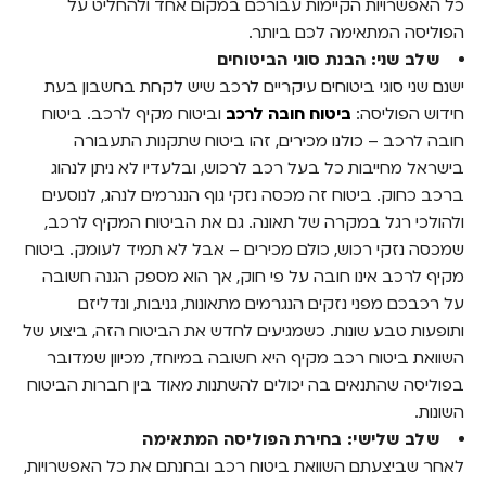
כל האפשרויות הקיימות עבורכם במקום אחד ולהחליט על
הפוליסה המתאימה לכם ביותר.
שלב שני: הבנת סוגי הביטוחים
ישנם שני סוגי ביטוחים עיקריים לרכב שיש לקחת בחשבון בעת
חידוש הפוליסה:
ביטוח חובה לרכב
וביטוח מקיף לרכב. ביטוח
חובה לרכב – כולנו מכירים, זהו ביטוח שתקנות התעבורה
בישראל מחייבות כל בעל רכב לרכוש, ובלעדיו לא ניתן לנהוג
ברכב כחוק. ביטוח זה מכסה נזקי גוף הנגרמים לנהג, לנוסעים
ולהולכי רגל במקרה של תאונה.
גם את הביטוח המקיף לרכב,
שמכסה נזקי רכוש, כולם מכירים – אבל לא תמיד לעומק.
ביטוח
מקיף לרכב
אינו חובה על פי חוק, אך הוא מספק הגנה חשובה
על רכבכם מפני נזקים הנגרמים מתאונות, גניבות, ונדליזם
ותופעות טבע שונות. כשמגיעים לחדש את הביטוח הזה, ביצוע של
השוואת ביטוח רכב מקיף היא חשובה במיוחד, מכיוון שמדובר
בפוליסה שהתנאים בה יכולים להשתנות מאוד בין חברות הביטוח
השונות.
שלב שלישי: בחירת הפוליסה המתאימה
לאחר שביצעתם השוואת ביטוח רכב ובחנתם את כל האפשרויות,