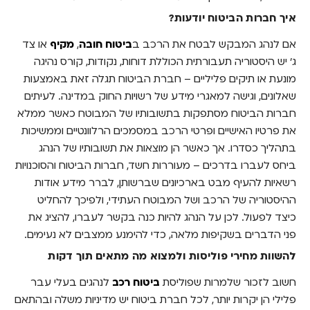
איך חברות הביטוח יודעות?
אם לנהג המבקש לבטח את הרכב ב
ביטוח חובה
,
מקיף
או צד
ג' יש היסטוריה תעבורתית הכוללת דוחות, נקודות, קורס נהיגה
מונעת או תיקים פליליים – חברת הביטוח תגלה זאת באמצעות
שאלונים, וגישה למאגרי מידע של רשויות החוק במדינה. לעיתים
חברות הביטוח מסתפקות בתשובותיו של המבוטח כאשר ממלא
את פרטיו האישיים ופרטי הרכב במסמכים הרלוונטיים וממשיכות
בתהליך כסדרו. אך כאשר הן מוצאות את תשובותיו של הנהג
ביחס לעברו בדרכים – מעוררות חשד, חברות הביטוח והסוכנויות
רשאיות להעיף מבט בארכיונים שברשותן, לברר מידע אודות
ההיסטוריה של הרכב ושל המבוטח העתידי, ולפיכך להחליט
כיצד לפעול. לכן על הנהג להיות כנה בקשר לעברו, להציג את
פני הדברים בשקיפות מלאה, כדי להימנע ממצבים לא נעימים.
להשוות מחירי פוליסות ולמצוא מה מתאים תוך דקות
חשוב לזכור שלמרות שפוליסת
ביטוח רכב
לנהגים בעלי עבר
פלילי הן יקרות יותר, לכל חברת ביטוח יש מדיניות משלה ובהתאם