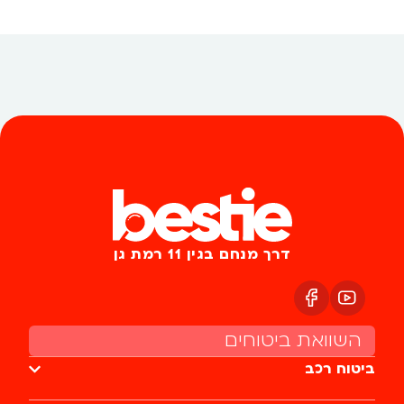
דרך מנחם בגין 11 רמת גן
השוואת ביטוחים
ביטוח רכב