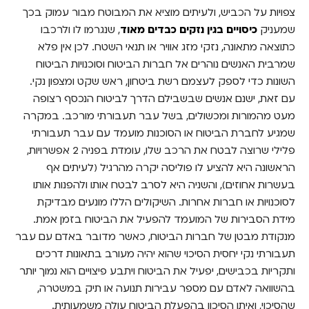
צפויות על הכביש, ולעיתים מוציא את המבוטח מבור עמוק בכך
להשוות מחירי פוליסות ולמצוא מה מתאים תוך
דקות
שמעניק
כיסויים בגין נזקים כבדים מאוד
, שנגרמו לו ולרכבו
כתוצאה מתאונה, נזקי מזג אוויר או תנאי השטח. לכן אין פלא
שמרבית האנשים נוהרים אל חברות הביטוח וסוכנויות הביטוח
השונות כדי לספק לעצמם רשת ביטחון, ראש שקט ומצפון נקי.
עם זאת, ישנם אנשים שבשבילם הדרך לביטוח הנכסף רצופה
מעט מהמורות ומכשולים, בשל עבר תעבורתי מורכב. במקרה
שמגיע לחברת הביטוח או הסוכנות מועמד עם עבר תעבורתי
פלילי שרוצה לבטח את הרכב שלו, עומדת בפניה 2 אפשרויות,
הראשונה היא להציע לו פוליסה יקרה מהרגיל (לעיתים אף
בעשרות אחוזים), והשניה היא לסרב לבטח אותו ולהפנות אותו
לסוכנויות או חברות אחרות. השיקולים הללו מונעים מבדיקת
מידת הסבירות של המועמד להפעיל את הביטוח בזמן אמת.
מנקודת מבטן של חברות הביטוח, כאשר מדובר באדם עם עבר
תעבורתי נקי יחסית הסיכוי שהוא יהיה מעורב בתאונות דרכים
ותקריות בכבישים, יפעיל את הביטוח ויתבע פיצויים הוא נמוך יותר
בהשוואה לאדם עם מספר עבירות תנועה או תיק במשטרה,
שהסיכוי, ואיתו הסיכון בהפעלת הביטוח עולה משמעותית.