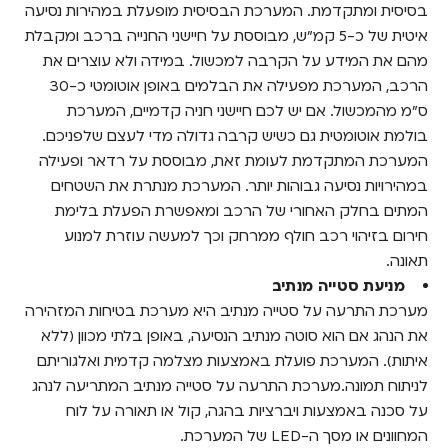
בסיסית ומתקדמת. המערכת הבסיסית מופעלת במהירות נסיעה
איטית של כ-5 קמ"ש, מבוססת על חיישני החנייה ברכב ומקבלת
מהם את המידע על הקרבה למכשול. במידה ולא עוצרים את
הרכב, המערכת מפעילה את הבלמים באופן אוטומטי כ-30
ס"מ מהמכשול. אם יש לכם חיישני חניה קדמיים, המערכת
בולמת אוטומטית גם כשיש קרבה גדולה מדי לעצם שלפניכם.
המערכת המתקדמת לעומת זאת, מבוססת על רדאר ופעילה
במהירויות נסיעה גבוהות יותר. המערכת מנתרת את השטחים
המתים בחלק האחורי של הרכב ומאפשרת הפעלת בלימת
חירום בזיהוי רכב חולף ממרחק וכך למעשה עוזרת למנוע
תאונה.
מניעת סטייה מנתיב
מערכת התרעה על סטייה מנתיב היא מערכת בטיחות המזהירה
את הנהג אם הוא סוטה מנתיב הנסיעה, באופן בלתי מכוון (ללא
איתות). המערכת פועלת באמצעות מצלמה קדמית ואלגוריתם
לניתוח תמונה.מערכת התרעה על סטייה מנתיב המתריעה לנהג
על סכנה באמצעות ויברציות בהגה, קול או תאורה על לוח
המחוונים או מסך ה-LED של המערכת.