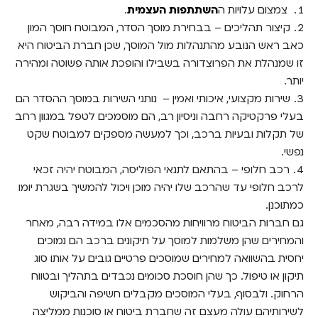
צמצום עלויות ה
השתתפות העצמית
.
קיצור תהליכים – בבחירת מוסך הסדר, המבוטח חוסך המון
כאב ראש הנובע מהתנהלות מול המוסך, שכן חברת הביטוח היא
זו שמנהלת את הפרוצדורה בשבילו והופכת אותה פשוטה ומהירה
יותר.
שירות מקצועי, איכותי ואמין – נותני השירות במוסך ההסדר הם
בעלי פרקטיקה רחבה וניסיון רב, הם מוסמכים לטפל במגוון רחב
של תקלות ובעיות ברכב, וכך למעשה מספקים למבוטח שקט
נפשי.
רכב חלופי – בהתאם לתנאי הפוליסה, המבוטח יהיה זכאי
לרכב חלופי עד שהרכב שלו יהיה מוכן ויכול להמשיך בשגרת יומו
כמתוכנן.
גם חברות הביטוח מרוויחות מהסכמים אלו במידה רבה, מאחר
והמחירים שהן משלמות למוסך על תיקונים ברכב הם נמוכים
יחסית בהשוואה למחירים שמוסכים פרטיים גובים על אותו סוג
תיקון או טיפול. כך שהן חוסכת סכומים נכבדים בתהליך ובטווח
הרחוק. ולבסוף, בעלי המוסכים מקבלים חשיפה והביקוש
לשירותיהם עולה מעצם זה שחברת ביטוח או סוכנות ממליצה