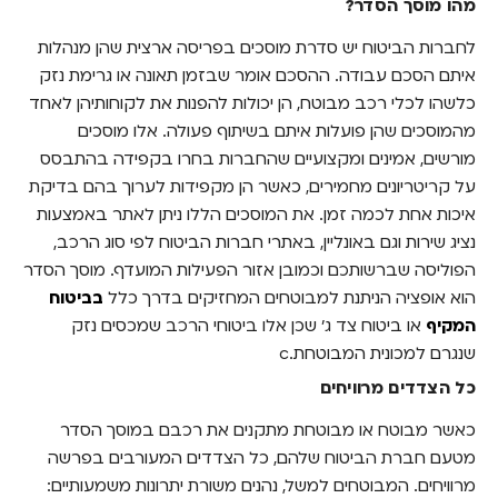
מהו מוסך הסדר?
כל הצדדים מרוויחים
לחברות הביטוח יש סדרת מוסכים בפריסה ארצית שהן מנהלות
השוואת מחירי פוליסות עם מוסך הסדר
איתם הסכם עבודה. ההסכם אומר שבזמן תאונה או גרימת נזק
כלשהו לכלי רכב מבוטח, הן יכולות להפנות את לקוחותיהן לאחד
מהמוסכים שהן פועלות איתם בשיתוף פעולה. אלו מוסכים
מורשים, אמינים ומקצועיים שהחברות בחרו בקפידה בהתבסס
על קריטריונים מחמירים, כאשר הן מקפידות לערוך בהם בדיקת
איכות אחת לכמה זמן. את המוסכים הללו ניתן לאתר באמצעות
נציג שירות וגם באונליין, באתרי חברות הביטוח לפי סוג הרכב,
הפוליסה שברשותכם וכמובן אזור הפעילות המועדף. מוסך הסדר
הוא אופציה הניתנת למבוטחים המחזיקים בדרך כלל
בביטוח
המקיף
או ביטוח צד ג' שכן אלו ביטוחי הרכב שמכסים נזק
שנגרם למכונית המבוטחת.c
כל הצדדים מרוויחים
כאשר מבוטח או מבוטחת מתקנים את רכבם במוסך הסדר
מטעם חברת הביטוח שלהם, כל הצדדים המעורבים בפרשה
מרוויחים. המבוטחים למשל, נהנים משורת יתרונות משמעותיים: